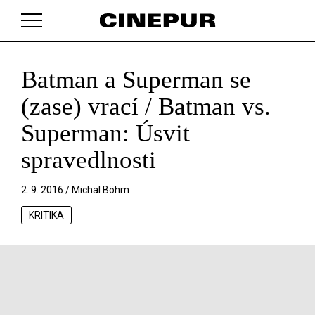
Batman a Superman se
V košíku zatím nemáte žádné položky.
(zase) vrací / Batman vs.
Superman: Úsvit
spravedlnosti
2. 9. 2016 /
Michal Böhm
KRITIKA