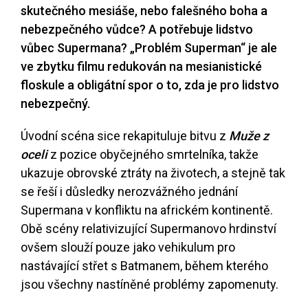
skutečného mesiáše, nebo falešného boha a
nebezpečného vůdce? A potřebuje lidstvo
vůbec Supermana? „Problém Superman“ je ale
ve zbytku filmu redukován na mesianistické
floskule a obligátní spor o to, zda je pro lidstvo
nebezpečný.
Úvodní scéna sice rekapituluje bitvu z
Muže z
oceli
z pozice obyčejného smrtelníka, takže
ukazuje obrovské ztráty na životech, a stejně tak
se řeší i důsledky nerozvážného jednání
Supermana v konfliktu na africkém kontinentě.
Obě scény relativizující Supermanovo hrdinství
ovšem slouží pouze jako vehikulum pro
nastávající střet s Batmanem, během kterého
jsou všechny nastíněné problémy zapomenuty.