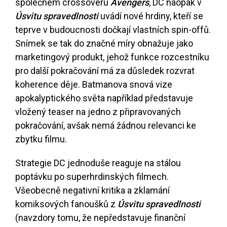
společném crossoveru
Avengers
, DC naopak v
Úsvitu spravedlnosti
uvádí nové hrdiny, kteří se
teprve v budoucnosti dočkají vlastních spin-offů.
Snímek se tak do značné míry obnažuje jako
marketingový produkt, jehož funkce rozcestníku
pro další pokračování má za důsledek rozvrat
koherence děje. Batmanova snová vize
apokalyptického světa například představuje
vložený teaser na jedno z připravovaných
pokračování, avšak nemá žádnou relevanci ke
zbytku filmu.
Strategie DC jednoduše reaguje na stálou
poptávku po superhrdinských filmech.
Všeobecně negativní kritika a zklamání
komiksových fanoušků z
Úsvitu spravedlnosti
(navzdory tomu, že nepředstavuje finanční