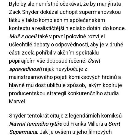
Bylo by ale nemístné očekávat, že by manýrista
Zack Snyder dokázal uchopit supermanovskou
látku v takto komplexním společenském
kontextu a realističtější hledisko dotáhl do konce.
Muž z oceli
také v první polovině rozvíjel
ušlechtilé debaty o odpovědnosti, aby je v druhé
části zcela pohřbil v akčním spektáklu
popírajícím vše doposud řečené.
Úsvit
spravedlnosti
nijak nevybočuje z
mainstreamového pojetí komiksových hrdinů a
hlavně mu dost ubližuje způsob, jakým kopíruje
producentskou strategii konkurenčního studia
Marvel.
Snyder tentokrát cituje z legendárních komiksů
Návrat temného rytíře
od Franka Millera a
Smrt
Supermana
. Jak je ovšem u jeho filmových