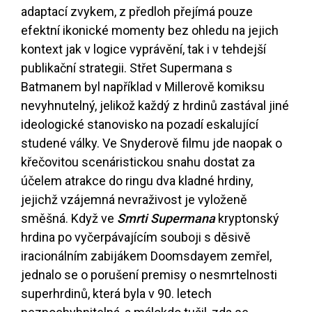
adaptací zvykem, z předloh přejímá pouze
efektní ikonické momenty bez ohledu na jejich
kontext jak v logice vyprávění, tak i v tehdejší
publikační strategii. Střet Supermana s
Batmanem byl například v Millerově komiksu
nevyhnutelný, jelikož každý z hrdinů zastával jiné
ideologické stanovisko na pozadí eskalující
studené války. Ve Snyderově filmu jde naopak o
křečovitou scenáristickou snahu dostat za
účelem atrakce do ringu dva kladné hrdiny,
jejichž vzájemná nevraživost je vyloženě
směšná. Když ve
Smrti Supermana
kryptonský
hrdina po vyčerpávajícím souboji s děsivě
iracionálním zabijákem Doomsdayem zemřel,
jednalo se o porušení premisy o nesmrtelnosti
superhrdinů, která byla v 90. letech