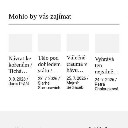
Mohlo by vás zajímat
Válečné
Tělo pod
Návrat ke
Vyhrává
trauma v
dohledem
kořenům /
ten
hávu
státu /
Tichá
nejsilnější
spektáklu
Pramen
přítelkyně
/ V nitru
25. 7. 2026 /
28. 7. 2026 /
3. 8. 2026 /
24. 7. 2026 /
/ Odyssea
Mojmír
Siarhei
manosféry
Janis Prášil
Petra
Sedláček
Samusevich
Chaloupková