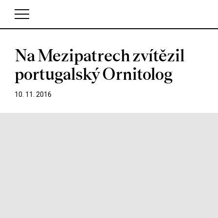
Na Mezipatrech zvítězil
V košíku zatím nemáte žádné položky.
portugalský Ornitolog
10. 11. 2016