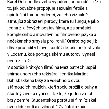
Karel Och, podle svého vyjádření cenu udělila "za
to, jak odvážně propojuje sexuální fetiše a
spirituální transcendenci, za jeho vizuálně
strhující zobrazení přírody, která tu funguje jako
jedna z klíčových postav filmu, a za směsici
komplexního a inovativního filmového jazyka a
nečekaného smyslu pro ironii."
Ornitolog
se již
dříve prosadil v hlavní soutěži letošního festivalu
v Locarnu, kde portugalskému autorovi vynesl
cenu za režii.
V soutěži krátkých filmů na Mezipatrech uspěl
snímek norského režiséra Henrika Martina
Dahlsbakkena
Díky za všechno
o dvou
stárnoucích mužích, kteří spolu prožili dlouhý a
šťastný život a nyní čelí faktu, že jeden z nich
brzy zemře. Studentskou porotu si film "získal
svou lidskostí a civilností." Zvláštní uznání