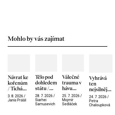
Mohlo by vás zajímat
Tělo pod
Válečné
Návrat ke
Vyhrává
dohledem
trauma v
kořenům
ten
státu /
hávu
/ Tichá
nejsilnější
Pramen
spektáklu
přítelkyně
/ V nitru
28. 7. 2026 /
25. 7. 2026 /
3. 8. 2026 /
24. 7. 2026 /
/ Odyssea
Siarhei
Mojmír
manosféry
Janis Prášil
Petra
Samusevich
Sedláček
Chaloupková