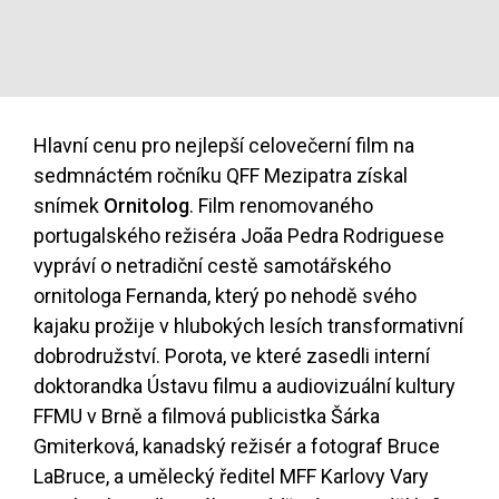
Hlavní cenu pro nejlepší celovečerní film na
sedmnáctém ročníku QFF Mezipatra získal
snímek
Ornitolog
. Film renomovaného
portugalského režiséra Joãa Pedra Rodriguese
vypráví o netradiční cestě samotářského
ornitologa Fernanda, který po nehodě svého
kajaku prožije v hlubokých lesích transformativní
dobrodružství. Porota, ve které zasedli interní
doktorandka Ústavu filmu a audiovizuální kultury
FFMU v Brně a filmová publicistka Šárka
Gmiterková, kanadský režisér a fotograf Bruce
LaBruce, a umělecký ředitel MFF Karlovy Vary