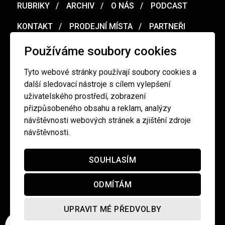
RUBRIKY
ARCHIV
O NÁS
PODCAST
KONTAKT
PRODEJNÍ MÍSTA
PARTNEŘI
MERCH
VOUCHER
Používáme soubory cookies
Tyto webové stránky používají soubory cookies a
Ochrana osobních údajů
/
Obchodní podmínky
další sledovací nástroje s cílem vylepšení
uživatelského prostředí, zobrazení
přizpůsobeného obsahu a reklam, analýzy
redakce@cinepur.cz
návštěvnosti webových stránek a zjištění zdroje
návštěvnosti.
SOUHLASÍM
ODMÍTÁM
UPRAVIT MÉ PŘEDVOLBY