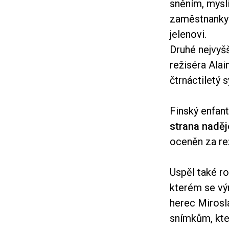
sněním, myslí
zaměstnankyně
jelenovi.
Druhé nejvyšš
režiséra Alai
čtrnáctiletý 
Finský enfant
strana naděj
oceněn za rež
Uspěl také r
kterém se výr
herec Mirosl
snímkům, kter