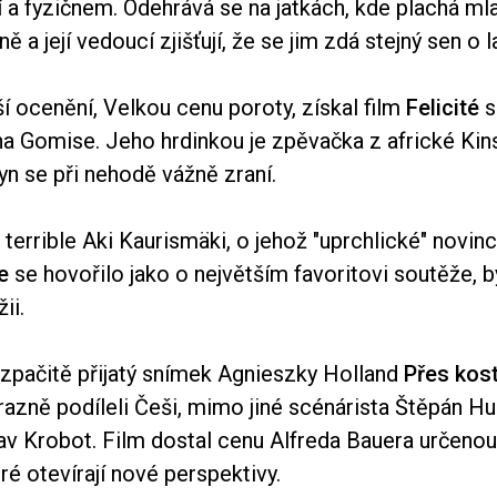
 a fyzičnem. Odehrává se na jatkách, kde plachá ml
 a její vedoucí zjišťují, že se jim zdá stejný sen o 
í ocenění, Velkou cenu poroty, získal film
Felicité
s
na Gomise. Jeho hrdinkou je zpěvačka z africké Kinsh
syn se při nehodě vážně zraní.
 terrible Aki Kaurismäki, o jehož "uprchlické" novin
e
se hovořilo jako o největším favoritovi soutěže, 
ii.
ozpačitě přijatý snímek Agnieszky Holland
Přes kos
azně podíleli Češi, mimo jiné scénárista Štěpán Hu
av Krobot. Film dostal cenu Alfreda Bauera určen
é otevírají nové perspektivy.