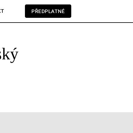
KT
PŘEDPLATNÉ
V košíku zatím nemáte žádné položky.
ský