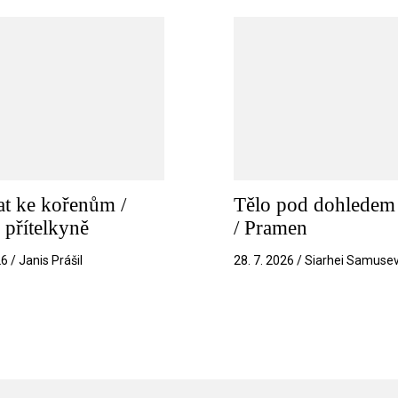
t ke kořenům /
Tělo pod dohledem 
 přítelkyně
/ Pramen
26 / Janis Prášil
28. 7. 2026 / Siarhei Samuse