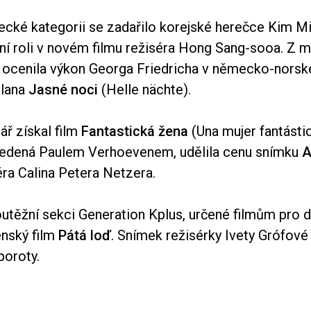
ecké kategorii se zadařilo korejské herečce Kim Mi
avní roli v novém filmu režiséra Hong Sang-sooa. Z 
 ocenila výkon Georga Friedricha v německo-norsk
lana
Jasné noci
(Helle nächte).
ář získal film
Fantastická žena
(Una mujer fantástic
vedená Paulem Verhoevenem, udělila cenu snímku
A
ra Calina Petera Netzera.
outěžní sekci Generation Kplus, určené filmům pro d
enský film
Pátá loď
. Snímek režisérky Ivety Grófové 
poroty.