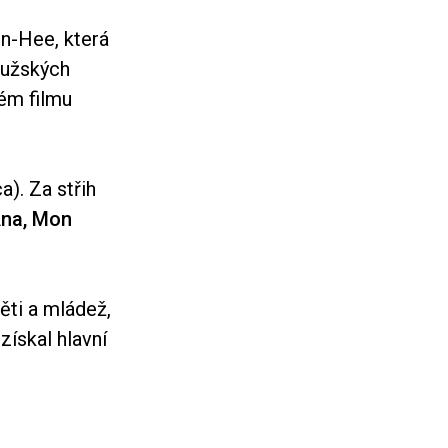
n-Hee, která
mužských
ém filmu
a). Za střih
na, Mon
ěti a mládež,
získal hlavní