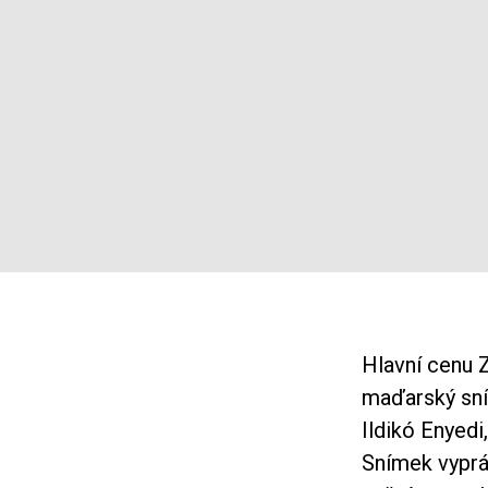
Hlavní cenu Z
maďarský s
Ildikó Enyedi
Snímek vyprá