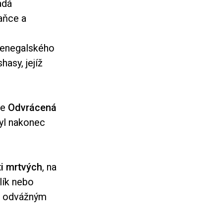
adá
laňce a
enegalského
asy, jejíž
ce
Odvrácená
byl nakonec
ti mrtvých
, na
lík nebo
ou odvážným