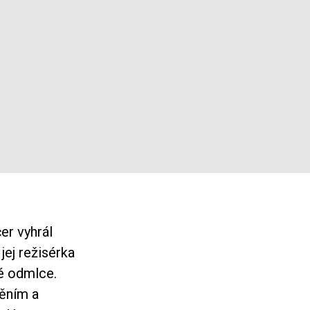
er vyhrál
 jej režisérka
té odmlce.
děním a