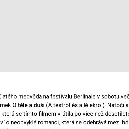
latého medvěda na festivalu Berlinale v sobotu več
nímek
O těle a duši
(A teströl és a lélekröl). Natočila
, která se tímto filmem vrátila po více než desetile
ví o neobvyklé romanci, která se odehrává mezi b