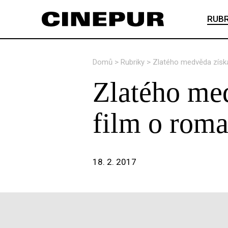
RUBR
Domů
>
Rubriky
>
Zlatého medvěda získa
Zlatého me
film o roma
18. 2. 2017