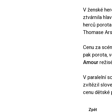
V ženské her
ztvárnila hl
herců porota
Thomase Ars
Cenu za scén
pak porota, 
Amour
režisé
V paralelní s
zvítězil slov
cenu dětské 
Zpět