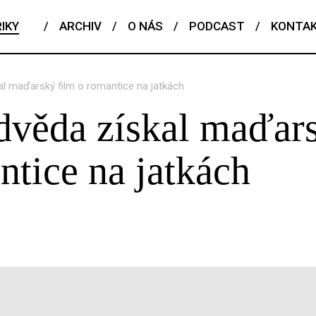
IKY
/
ARCHIV
/
O NÁS
/
PODCAST
/
KONTA
l maďarský film o romantice na jatkách
dvěda získal maďar
ntice na jatkách