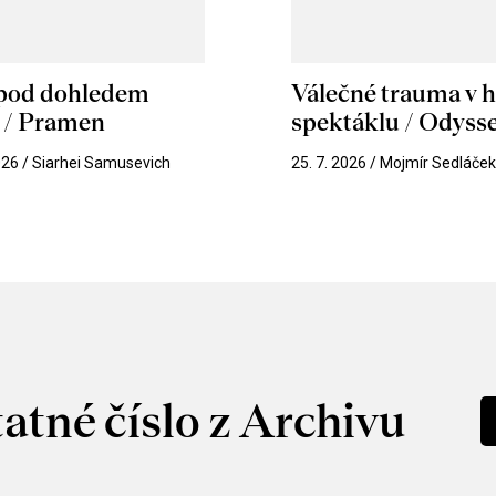
 pod dohledem
Válečné trauma v 
u / Pramen
spektáklu / Odyss
026 / Siarhei Samusevich
25. 7. 2026 / Mojmír Sedláče
atné číslo z Archivu