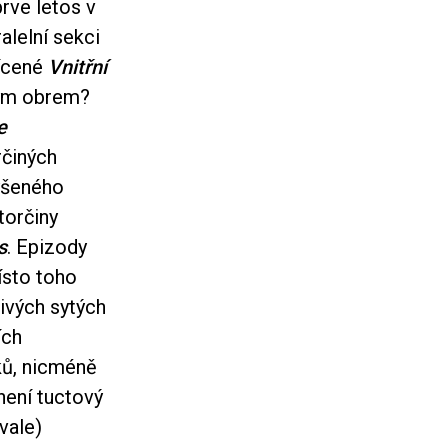
prve letos v
alelní sekci
vícené
Vnitřní
ným obrem?
e
rčiných
ýšeného
torčiny
s
. Epizody
ísto toho
ivých sytých
ích
ků, nicméně
není tuctový
vale)