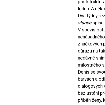
poststruktura
lednu. A něk
Dva týdny rež
slunce
spíše
V souvislost
nenápadného „
značkových p
důrazu na tak
nedávné sní
milostného so
Denis se svo
barvách a od
dialogových 
bez ustání pr
příběh ženy, 