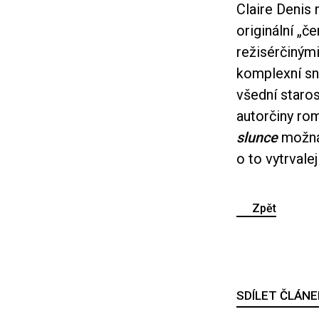
Claire Denis 
originální „č
režisérčiným
komplexní sn
všední staros
autorčiny rom
slunce
možná 
o to vytrvaleji
Zpět
SDÍLET ČLÁNE