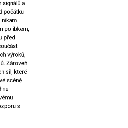
 signálů a
d počátku
d nikam
ím polibkem,
u před
součást
ch výroků,
ňů. Zároveň
h sil, které
lové scéně
uhne
 svému
rozporu s