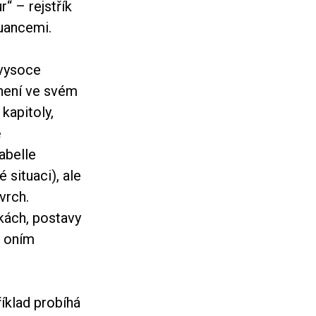
“ – rejstřík
nuancemi.
 vysoce
 není ve svém
kapitoly,
ě
abelle
 situaci), ale
vrch.
kách, postavy
ě oním
íklad probíhá