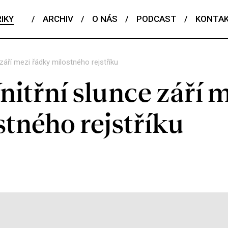
IKY
/
ARCHIV
/
O NÁS
/
PODCAST
/
KONTA
září mezi řádky milostného rejstříku
třní slunce září 
tného rejstříku