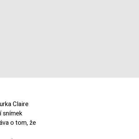
urka Claire
ní snímek
áva o tom, že