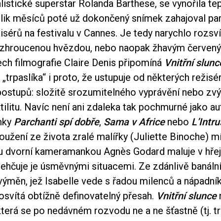
listické superstar Rolanda Barthese, se vynořila te
olik měsíců poté už dokončený snímek zahajoval par
isérů na festivalu v Cannes. Je tedy narychlo rozs
 zhroucenou hvězdou, nebo naopak žhavým červe
ech filmografie Claire Denis připomíná
Vnitřní slunc
trpaslíka“ i proto, že ustupuje od některých režisé
ostupů: složitě srozumitelného vyprávění nebo zv
tilitu. Navíc není ani zdaleka tak pochmurné jako au
mky
Parchanti spí dobře
,
Sama v Africe
nebo
L’Intru
užení ze života zralé malířky (Juliette Binoche) m
u dvorní kameramankou Agnès Godard maluje v hřej
lehčuje je úsměvnými situacemi. Ze zdánlivě banáln
výměn, jež Isabelle vede s řadou milenců a nápadní
osvítá obtížně definovatelný přesah.
Vnitřní slunce
která se po nedávném rozvodu ne a ne šťastně (tj. tr