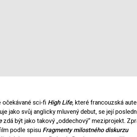
ě očekávané sci-fi
High Life
, které francouzská aute
uje jako svůj anglicky mluvený debut, se její posled
e
zdá být jako takový „oddechový“ meziprojekt. Zpr
film podle spisu
Fragmenty milostného diskurzu