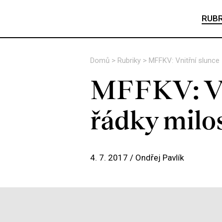
RUBR
Domů
>
Rubriky
>
MFFKV: Vnitřní slunce 
MFFKV: Vni
řádky milos
4. 7. 2017 /
Ondřej Pavlík