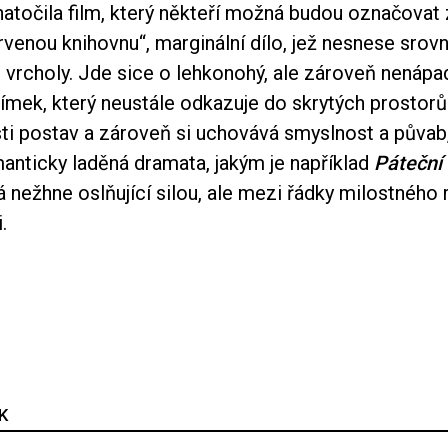
natočila film, který někteří možná budou označovat 
ervenou knihovnu“, marginální dílo, jež nesnese srovn
i vrcholy. Jde sice o lehkonohý, ale zároveň nenáp
ímek, který neustále odkazuje do skrytých prostorů
ti postav a zároveň si uchovává smyslnost a půvab,
anticky laděná dramata, jakým je například
Páteční
nežhne oslňující silou, ale mezi řádky milostného re
.
K