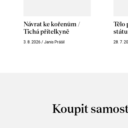
Návrat ke kořenům /
Tělo
Tichá přítelkyně
stát
3. 8. 2026 / Janis Prášil
28. 7. 2
Koupit samost