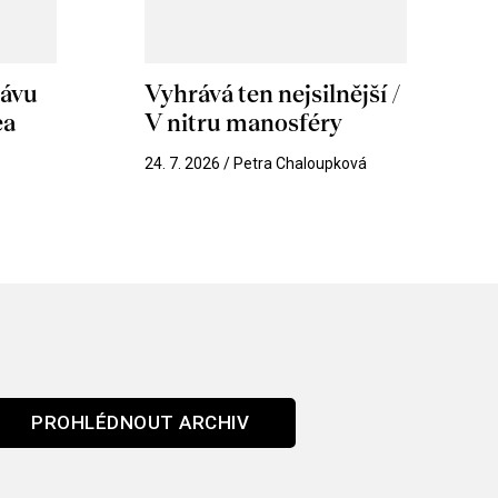
hávu
Vyhrává ten nejsilnější /
ea
V nitru manosféry
k
24. 7. 2026 / Petra Chaloupková
PROHLÉDNOUT ARCHIV