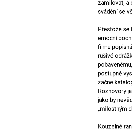
zamilovat, al
svádění se v
Přestože se D
emoční pocho
filmu popisná
rušivé odrážk
pobavenému, 
postupně vyst
začne katalo
Rozhovory ja
jako by nevě
„milostným d
Kouzelné ran