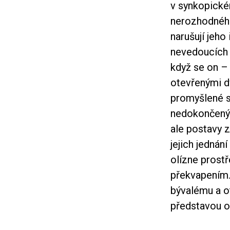
v synkopické
nerozhodného
narušují jeho
nevedoucích 
když se on –
otevřenými d
promyšlené s
nedokončenýc
ale postavy zů
jejich jednán
olízne prostř
překvapením. 
bývalému a ot
představou o