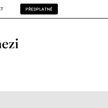
KT
PŘEDPLATNÉ
V košíku zatím nemáte žádné položky.
mezi