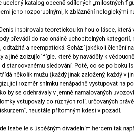
e ucelený katalog obecně sdílených „milostných figur
šemi jeho rozporuplnými, k zbláznění nelogickými 
enis inspirovala teoretickou knihou o lásce, která
dy převádí do racionálně uchopitelných kategorií,
, odtažitá a neempatická. Schází jakékoli členění na 
y a jiné zcizující fígle, které by naváděly k vědoucn
distancovanému sledování. Poté, co se po boku Is
řídá několik mužů (každý jinak založený, každý v jiné
gizující rozměr snímku nenápadně vystupovat na po
ko by se odehrávaly v jemně namalovaných uvozov
domky vstupovaly do různých rolí, určovaných práv
iskurzem“, neustále přítomným kdesi v pozadí.
de Isabelle s úspěšným divadelním hercem tak např