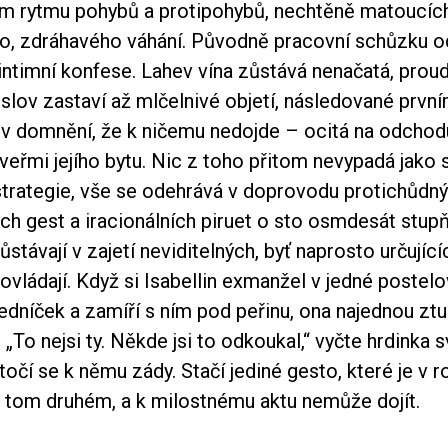
m rytmu pohybů a protipohybů, nechtěně matoucích
, zdráhavého váhání. Původně pracovní schůzku o
 intimní konfese. Lahev vína zůstává nenačatá, prou
slov zastaví až mlčelnivé objetí, následované prvn
 v domnění, že k ničemu nedojde – ocitá na odchod
veřmi jejího bytu. Nic z toho přitom nevypadá jako 
trategie, vše se odehrává v doprovodu protichůdný
h gest a iracionálních piruet o sto osmdesát stup
stávají v zajetí neviditelných, byť naprosto určujícíc
í ovládají. Když si Isabellin exmanžel v jedné poste
edníček a zamíří s ním pod peřinu, ona najednou zt
„To nejsi ty. Někde jsi to odkoukal,“ vyčte hrdinka
očí se k němu zády. Stačí jediné gesto, které je v 
 tom druhém, a k milostnému aktu nemůže dojít.