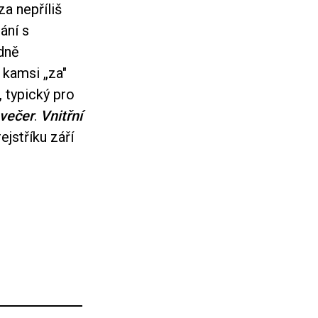
za nepříliš
ání s
adně
 kamsi „za"
 typický pro
 večer
.
Vnitřní
jstříku září