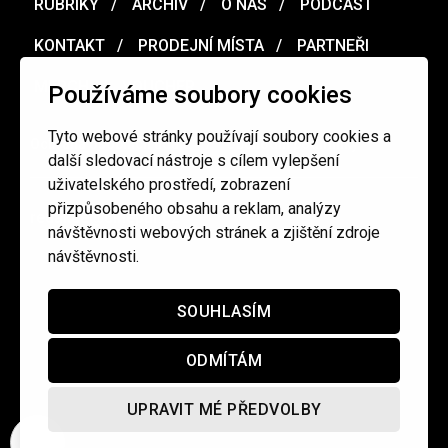
RUBRIKY
ARCHIV
O NÁS
PODCAST
KONTAKT
PRODEJNÍ MÍSTA
PARTNEŘI
MERCH
VOUCHER
Používáme soubory cookies
Tyto webové stránky používají soubory cookies a
Ochrana osobních údajů
/
Obchodní podmínky
další sledovací nástroje s cílem vylepšení
uživatelského prostředí, zobrazení
přizpůsobeného obsahu a reklam, analýzy
redakce@cinepur.cz
návštěvnosti webových stránek a zjištění zdroje
návštěvnosti.
SOUHLASÍM
ODMÍTÁM
UPRAVIT MÉ PŘEDVOLBY