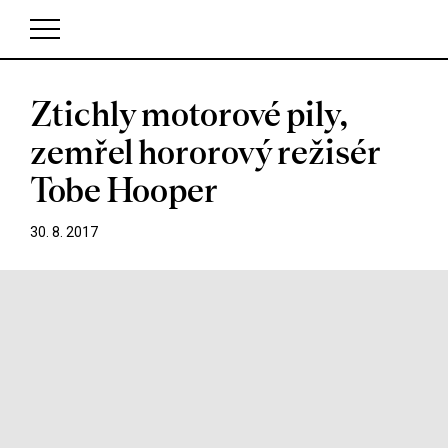
Ztichly motorové pily,
V košíku zatím nemáte žádné položky.
zemřel hororový režisér
Tobe Hooper
30. 8. 2017