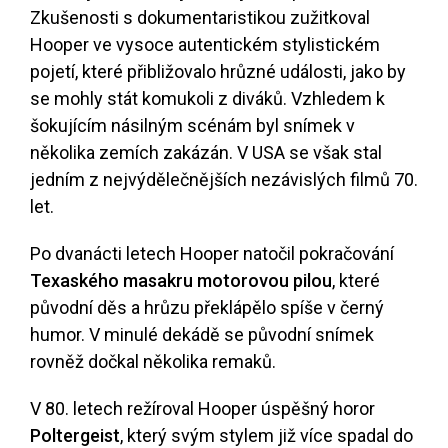
Zkušenosti s dokumentaristikou zužitkoval
Hooper ve vysoce autentickém stylistickém
pojetí, které přibližovalo hrůzné události, jako by
se mohly stát komukoli z diváků. Vzhledem k
šokujícím násilným scénám byl snímek v
několika zemích zakázán. V USA se však stal
jedním z nejvýdělečnějších nezávislých filmů 70.
let.
Po dvanácti letech Hooper natočil pokračování
Texaského masakru motorovou pilou
, které
původní děs a hrůzu překlápělo spíše v černý
humor. V minulé dekádě se původní snímek
rovněž dočkal několika remaků.
V 80. letech režíroval Hooper úspěšný horor
Poltergeist
, který svým stylem již více spadal do