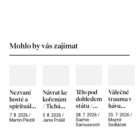
Mohlo by vás zajímat
Tělo pod
Válečné
Nezvaní
Návrat ke
dohledem
trauma v
hosté a
kořenům
státu /
hávu
spirituální
/ Tichá
Pramen
spektáklu
narušitelé
přítelkyně
28. 7. 2026 /
25. 7. 2026 /
7. 8. 2026 /
3. 8. 2026 /
/ Odyssea
z vesmíru
Siarhei
Mojmír
Martin Pleštil
Janis Prášil
Samusevich
Sedláček
/ Mouchy