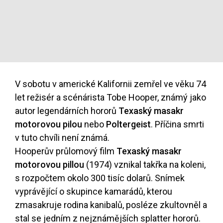
V sobotu v americké Kalifornii zemřel ve věku 74
let režisér a scénárista Tobe Hooper, známý jako
autor legendárních hororů
Texaský masakr
motorovou pilou
nebo
Poltergeist
. Příčina smrti
v tuto chvíli není známá.
Hooperův průlomový film
Texaský masakr
motorovou pillou
(1974) vznikal takřka na koleni,
s rozpočtem okolo 300 tisíc dolarů. Snímek
vyprávějící o skupince kamarádů, kterou
zmasakruje rodina kanibalů, posléze zkultovněl a
stal se jedním z nejznámějších splatter hororů.