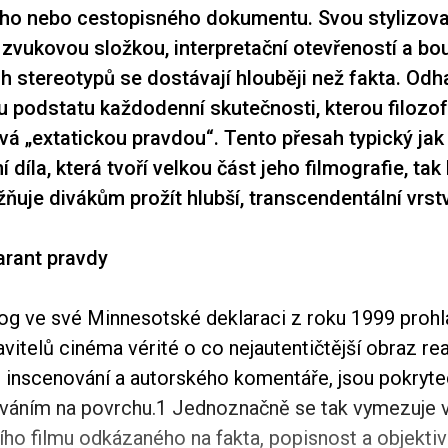
ého nebo cestopisného dokumentu. Svou stylizov
zvukovou složkou, interpretační otevřeností a bo
 stereotypů se dostávají hlouběji než fakta. Odha
 podstatu každodenní skutečnosti, kterou filozof
á „extatickou pravdou“. Tento přesah typický jak
díla, která tvoří velkou část jeho filmografie, tak
ňuje divákům prožít hlubší, transcendentální vrstvu
arant pravdy
g ve své Minnesotské deklaraci z roku 1999 prohla
vitelů cinéma vérité o co nejautentičtější obraz real
 inscenování a autorského komentáře, jsou pokryt
íváním na povrchu.1 Jednoznačně se tak vymezuje vů
ho filmu odkázaného na fakta, popisnost a objektiv