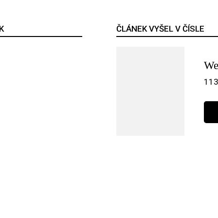
K
ČLÁNEK VYŠEL V ČÍSLE
We
113