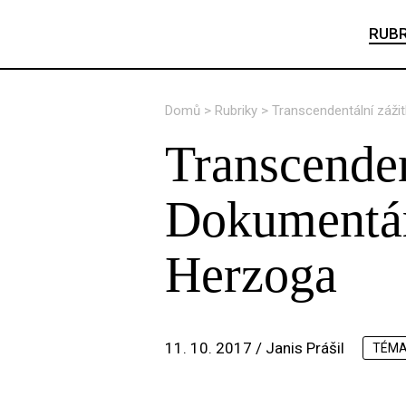
RUBR
Domů
>
Rubriky
>
Transcendentální záži
Transcendent
Dokumentár
Herzoga
11. 10. 2017 /
Janis Prášil
TÉM