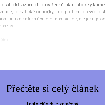
o subjektivizačních prostředků jako autorský kome
vence, tematické odbočky, interpretační otevřenost
st, a to nikoli za účelem manipulace, ale jako pro
dsázky.
ším...
Přečtěte si celý článek
Tento článek je zamčený.