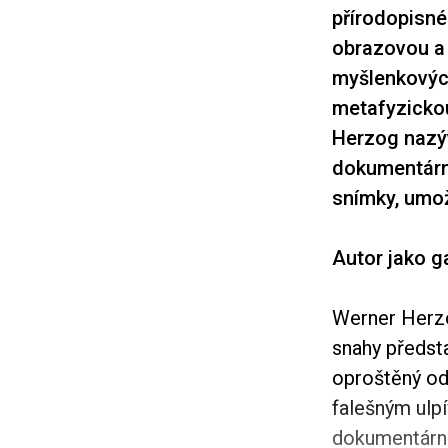
přírodopisn
obrazovou a 
myšlenkových
metafyzickou
Herzog nazýv
dokumentární 
snímky, umož
Autor jako g
Werner Herzo
snahy předsta
oproštěný od
falešným ulp
dokumentární