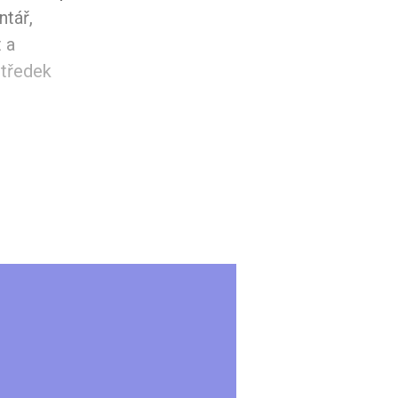
ntář,
 a
středek