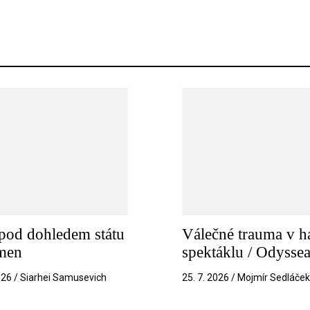
pod dohledem státu
Válečné trauma v h
amen
spektáklu / Odysse
026 / Siarhei Samusevich
25. 7. 2026 / Mojmír Sedláče