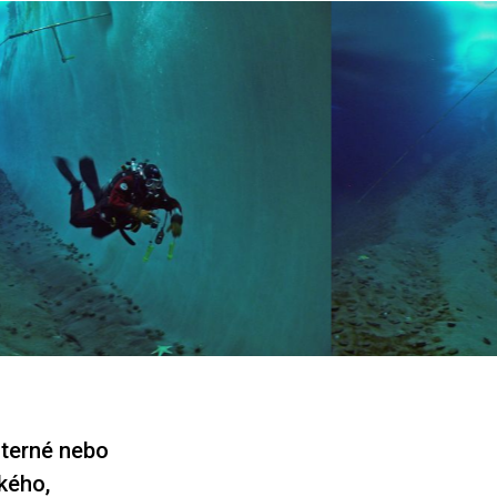
iterné nebo
ckého,