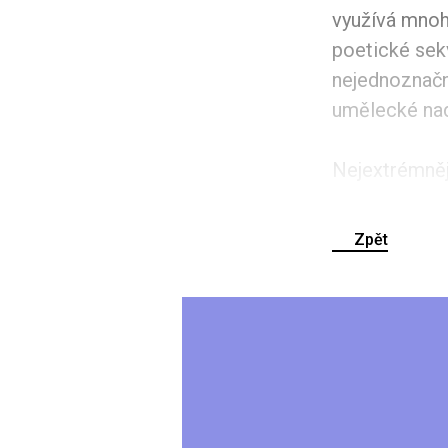
využívá mnoh
poetické sek
nejednoznačno
umělecké na
Nejextrémněj
Zpět