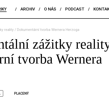
IKY
/
ARCHIV
/
O NÁS
/
PODCAST
/
KONTA
tky reality / Dokumentární tvorba Wernera Herzoga
ální zážitky reality
ní tvorba Wernera
A
PLACENÝ