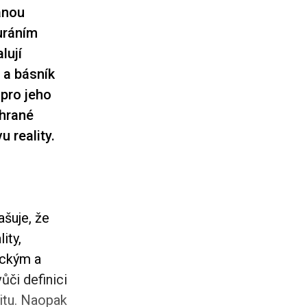
anou
uráním
lují
 a básník
 pro jeho
 hrané
 reality.
šuje, že
ity,
eckým a
či definici
itu. Naopak