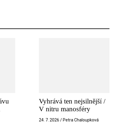
ávu
Vyhrává ten nejsilnější /
a
V nitru manosféry
k
24. 7. 2026 / Petra Chaloupková