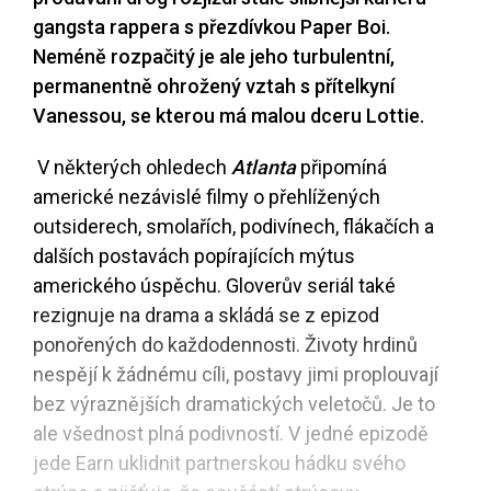
gangsta rappera s přezdívkou Paper Boi.
Neméně rozpačitý je ale jeho turbulentní,
permanentně ohrožený vztah s přítelkyní
Vanessou, se kterou má malou dceru Lottie.
V některých ohledech
Atlanta
připomíná
americké nezávislé filmy o přehlížených
outsiderech, smolařích, podivínech, flákačích a
dalších postavách popírajících mýtus
amerického úspěchu. Gloverův seriál také
rezignuje na drama a skládá se z epizod
ponořených do každodennosti. Životy hrdinů
nespějí k žádnému cíli, postavy jimi proplouvají
bez výraznějších dramatických veletočů. Je to
ale všednost plná podivností. V jedné epizodě
jede Earn uklidnit partnerskou hádku svého