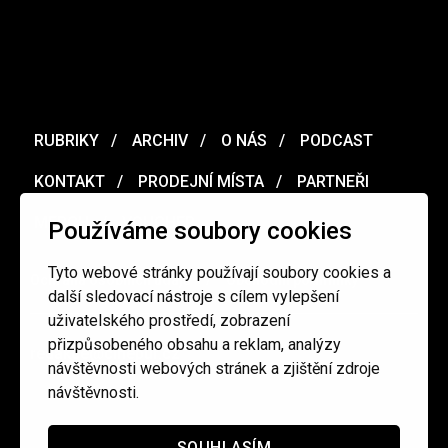
RUBRIKY
ARCHIV
O NÁS
PODCAST
KONTAKT
PRODEJNÍ MÍSTA
PARTNEŘI
MERCH
VOUCHER
Používáme soubory cookies
Tyto webové stránky používají soubory cookies a
Ochrana osobních údajů
/
Obchodní podmínky
další sledovací nástroje s cílem vylepšení
uživatelského prostředí, zobrazení
přizpůsobeného obsahu a reklam, analýzy
redakce@cinepur.cz
návštěvnosti webových stránek a zjištění zdroje
návštěvnosti.
SOUHLASÍM