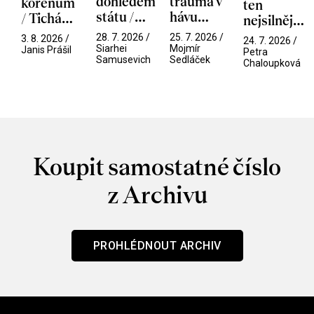
dohledem
trauma v
kořenům
ten
státu /
hávu
/ Tichá
nejsilnější
Pramen
spektáklu
přítelkyně
/ V nitru
28. 7. 2026 /
25. 7. 2026 /
3. 8. 2026 /
24. 7. 2026 /
/ Odyssea
Siarhei
Mojmír
manosféry
Janis Prášil
Petra
Samusevich
Sedláček
Chaloupková
Koupit samostatné číslo
z Archivu
PROHLÉDNOUT ARCHIV