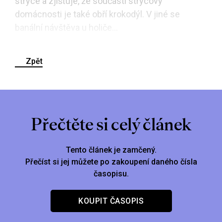
strýce a zjišťuje, že součástí strýcovy
domácnosti je také obří krokodýl. V jiné se
banální návštěva u holiče...
Zpět
Přečtěte si celý článek
Tento článek je zamčený.
Přečíst si jej můžete po zakoupení daného čísla
časopisu.
KOUPIT ČASOPIS