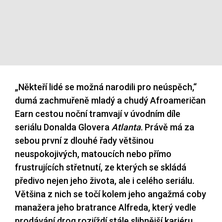
„Někteří lidé se možná narodili pro neúspěch,“
dumá zachmuřeně mladý a chudý Afroameričan
Earn cestou noční tramvají v úvodním díle
seriálu Donalda Glovera
Atlanta
. Právě má za
sebou první z dlouhé řady většinou
neuspokojivých, matoucích nebo přímo
frustrujících střetnutí, ze kterých se skládá
předivo nejen jeho života, ale i celého seriálu.
Většina z nich se točí kolem jeho angažmá coby
manažera jeho bratrance Alfreda, který vedle
prodávání drog rozjíždí stále slibnější kariéru