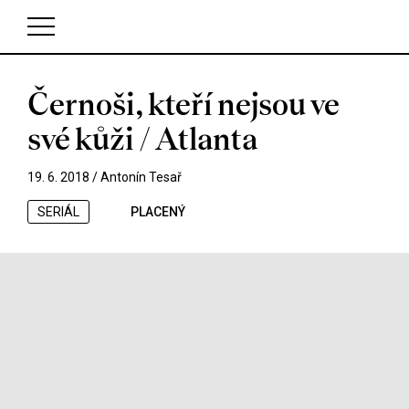
Černoši, kteří nejsou ve
V košíku zatím nemáte žádné položky.
své kůži / Atlanta
19. 6. 2018 /
Antonín Tesař
SERIÁL
PLACENÝ