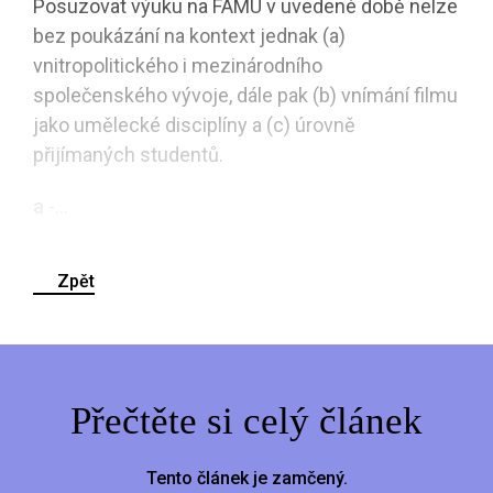
Posuzovat výuku na FAMU v uvedené době nelze
bez poukázání na kontext jednak (a)
vnitropolitického i mezinárodního
společenského vývoje, dále pak (b) vnímání filmu
jako umělecké disciplíny a (c) úrovně
přijímaných studentů.
a
-...
Zpět
Přečtěte si celý článek
Tento článek je zamčený.