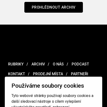
PROHLÉDNOUT ARCHIV
RUBRIKY
ARCHIV
O NÁS
PODCAST
KONTAKT
PRODEJNÍ MÍSTA
PARTNEŘI
MERCH
VOUCHER
Používáme soubory cookies
Tyto webové stránky používají soubory cookies a
Ochrana osobních údajů
/
Obchodní podmínky
další sledovací nástroje s cílem vylepšení