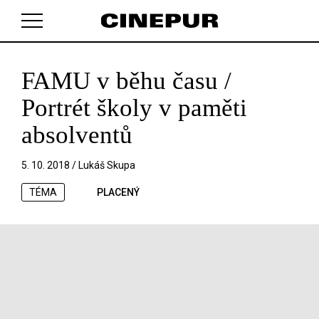
FAMU v běhu času /
V košíku zatím nemáte žádné položky.
Portrét školy v paměti
absolventů
5. 10. 2018 /
Lukáš Skupa
TÉMA
PLACENÝ