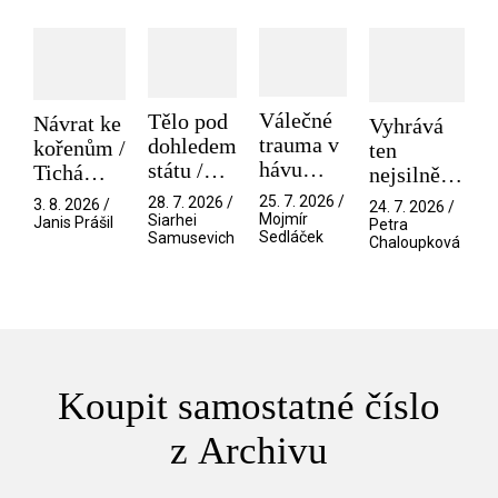
Válečné
Tělo pod
Návrat ke
Vyhrává
trauma v
dohledem
kořenům /
ten
hávu
státu /
Tichá
nejsilnější
spektáklu
Pramen
přítelkyně
/ V nitru
25. 7. 2026 /
28. 7. 2026 /
3. 8. 2026 /
24. 7. 2026 /
/ Odyssea
Mojmír
Siarhei
manosféry
Janis Prášil
Petra
Sedláček
Samusevich
Chaloupková
Koupit samostatné číslo
z Archivu