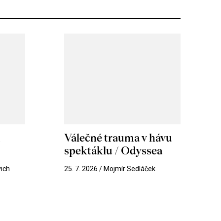
m
Válečné trauma v hávu
spektáklu / Odyssea
vich
25. 7. 2026 / Mojmír Sedláček