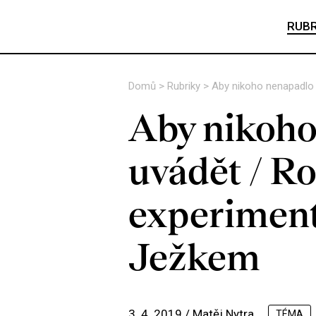
RUBR
Domů
>
Rubriky
>
Aby nikoho nenapadlo
Aby nikoho
uvádět / R
experimen
Ježkem
3. 4. 2019 /
Matěj Nytra
TÉMA