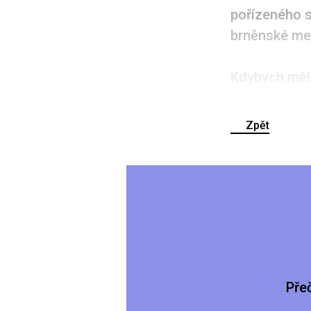
pořízeného s
brněnské me
Kdybych měl 
Zpět
Pře