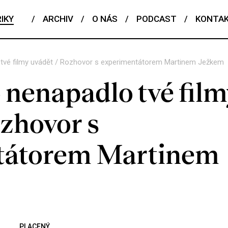
IKY
/
ARCHIV
/
O NÁS
/
PODCAST
/
KONTA
 tvé filmy uvádět / Rozhovor s experimentátorem Martinem Ježkem
 nenapadlo tvé film
ozhovor s
tátorem Martinem
PLACENÝ