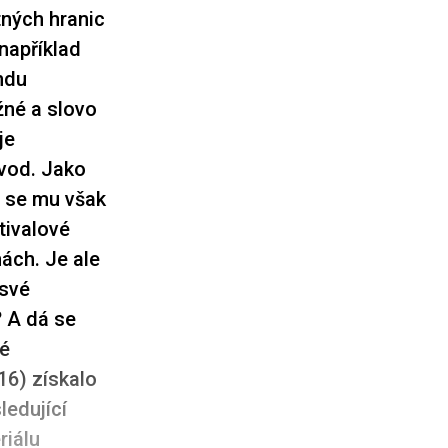
tných hranic
například
ndu
žné a slovo
je
vod. Jako
u se mu však
stivalové
enách.
Je ale
 své
? A dá se
vé
16) získalo
ledující
riálu