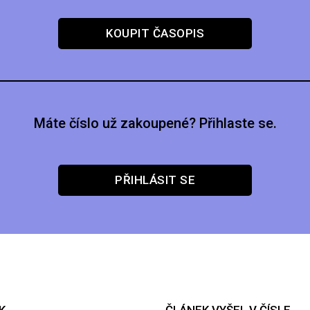
KOUPIT ČASOPIS
Máte číslo už zakoupené? Přihlaste se.
PŘIHLÁSIT SE
K
ČLÁNEK VYŠEL V ČÍSLE