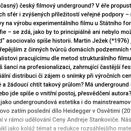
učasný) český filmový underground? V éře propus
h sfér i zvýšených příležitostí veřejné podpory – 
y na výrobu experimentálního filmu u Státního fo
ie – se zdá, jako by to principiálně ani nebylo mo
“ asociovalo spíše historii. Martin Ježek (*1976) 
řepějším z činných tvůrců domácích podzemních 
listovi pracujícímu dle metod strukturálního film
iš šancí na profesionalizaci, zahrnující častější fe
iální distribuci či zájem o snímky při výročních c
 a žádoucí chtít takový průlom? Má underground
ebo jde spíše o vnitřní postoj, přesvědčení autora
 jako undergroundová estetika i do mainstreamo
ovo zatím poslední dílo Heidegger v Osvětimi (20
í v rámci udělování Ceny Andreje Stankoviče.
Nás
ikl jako koláž témat a redukce rozsáhlejšího mate