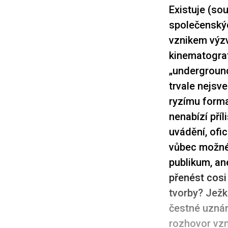
Existuje (so
společenskýc
vznikem výzv
kinematograf
„underground
trvale
nejsve
ryzímu forma
nenabízí příl
uvádění, ofic
vůbec možné
publikum, an
přenést cosi
tvorby? Ježk
čestné uznán
rozhovor vzn