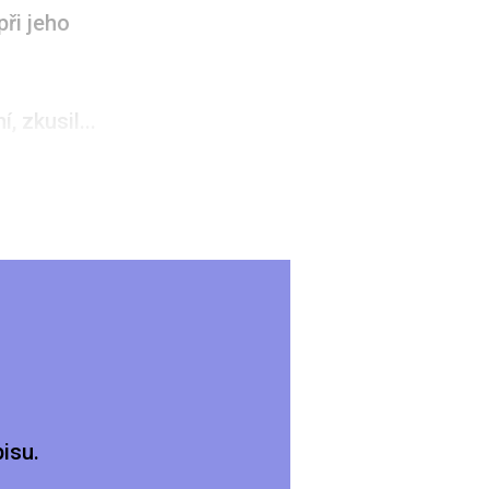
při jeho
 zkusil...
isu.