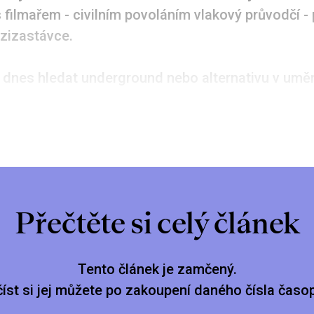
 filmařem - civilním povoláním vlakový průvodčí - 
zizastávce.
dnes hledat underground nebo alternativu v umění,
Přečtěte si celý článek
Tento článek je zamčený.
číst si jej můžete po zakoupení daného čísla časop