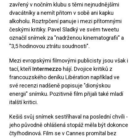
zavřený v nočním klubu s těmi nejnudnějšími
dvacátníky a nemít přitom v sobě ani kapku
alkoholu. Roztrpčení panuje i mezi přítomnými
českými kritiky. Pavel Sladký ve svém tweetu
označil snímek za "nadrženou kinematografii" a
"3,5 hodinovou ztrátu soudnosti".
Mezi evropskými filmovými publicisty jsou však i
tací, kteří
Intermezzo
hájí. Dvojice kritiků z
francouzského deníku Libération například ve
své recenzi nadšeně popisuje "dionýskou
energii" snímku. Pozitivně film přijali také mladí
italští kritici.
Kešiš svůj snímek sestříhaval na poslední chvíli -
jeho původně ohlášená stopáž měla být dokonce
čtyřhodinová. Film se v Cannes promítal bez