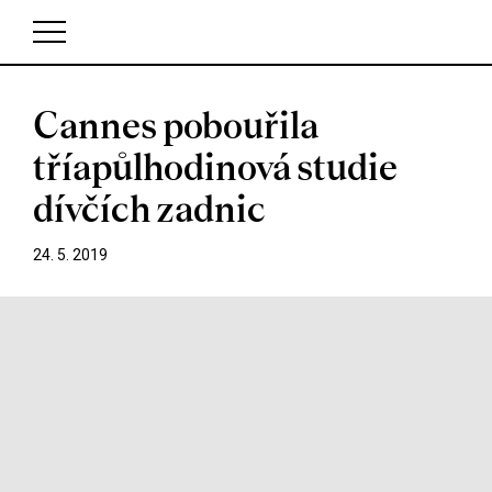
Cannes pobouřila
V košíku zatím nemáte žádné položky.
tříapůlhodinová studie
dívčích zadnic
24. 5. 2019