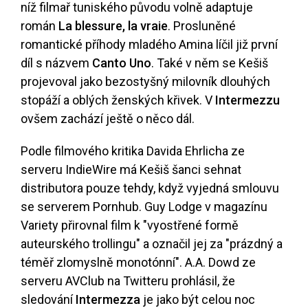
níž filmař tuniského původu volně adaptuje
román
La blessure, la vraie
. Prosluněné
romantické příhody mladého Amina líčil již první
díl s názvem
Canto Uno
. Také v něm se Kešiš
projevoval jako bezostyšný milovník dlouhých
stopáží a oblých ženských křivek. V
Intermezzu
ovšem zachází ještě o něco dál.
Podle filmového kritika Davida Ehrlicha ze
serveru IndieWire má Kešiš šanci sehnat
distributora pouze tehdy, když vyjedná smlouvu
se serverem Pornhub. Guy Lodge v magazínu
Variety přirovnal film k "vyostřené formě
auteurského trollingu" a označil jej za "prázdný a
téměř zlomyslně monotónní". A.A. Dowd ze
serveru AVClub na Twitteru prohlásil, že
sledování
Intermezza
je jako být celou noc