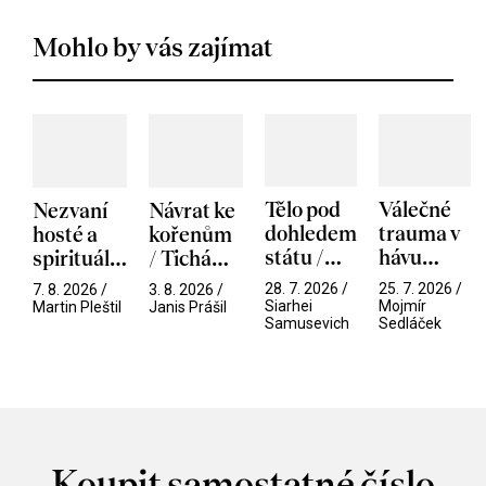
Mohlo by vás zajímat
Tělo pod
Válečné
Nezvaní
Návrat ke
dohledem
trauma v
hosté a
kořenům
státu /
hávu
spirituální
/ Tichá
Pramen
spektáklu
narušitelé
přítelkyně
28. 7. 2026 /
25. 7. 2026 /
7. 8. 2026 /
3. 8. 2026 /
/ Odyssea
z vesmíru
Siarhei
Mojmír
Martin Pleštil
Janis Prášil
Samusevich
Sedláček
/ Mouchy
Koupit samostatné číslo