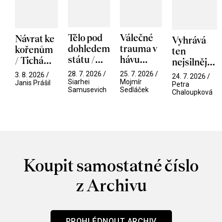
Tělo pod
Válečné
Návrat ke
Vyhrává
dohledem
trauma v
kořenům
ten
státu /
hávu
/ Tichá
nejsilnější
Pramen
spektáklu
přítelkyně
/ V nitru
28. 7. 2026 /
25. 7. 2026 /
3. 8. 2026 /
24. 7. 2026 /
/ Odyssea
Siarhei
Mojmír
manosféry
Janis Prášil
Petra
Samusevich
Sedláček
Chaloupková
Koupit samostatné číslo
z Archivu
PROHLÉDNOUT ARCHIV