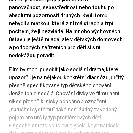
panovačnost, sebestřednost nebo touhu po
absolutní pozornosti druhých. Kvůli tomu
nebydlí s matkou, která z ní má strach a trpí
pocitem, že ji nezvládá. Na mnoho výchovných
ústavů je ještě mladá, ale v dětských domovech
a podobných zařízeních pro děti si s ní
nedokážou poradit.
Film by mohl působit jako sociální drama, které
upozorňuje na nějakou konkrétní diagnózu, určitý
přesně specifikovaný typ dětského chování.
Jenže tohle nedělá. Chování dívky ve filmu není
nikde přesně klinicky popsáno a označení
„narušitel systému“ také není žádný zavedený
pojem pro určitý typ problémových dětí.
Fingscheidt toto sousloví slyšela, když natáčela