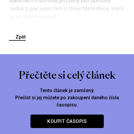
dokument o domově pro ženy bez domova.
Jedna z pracovnic tam o čtrnáctileté dívce, která
se do domova právě...
Zpět
Přečtěte si celý článek
Tento článek je zamčený.
Přečíst si jej můžete po zakoupení daného čísla
časopisu.
KOUPIT ČASOPIS