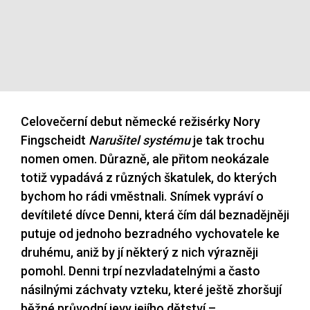
Celovečerní debut německé režisérky Nory
Fingscheidt
Narušitel systému
je tak trochu
nomen omen. Důrazně, ale přitom neokázale
totiž vypadává z různých škatulek, do kterých
bychom ho rádi vměstnali.
Snímek vypráví o
devítileté dívce Denni, která čím dál beznadějněji
putuje od jednoho bezradného vychovatele ke
druhému, aniž by jí některý z nich výrazněji
pomohl. Denni trpí nezvladatelnými a často
násilnými záchvaty vzteku, které ještě zhoršují
běžné průvodní jevy jejího dětství –