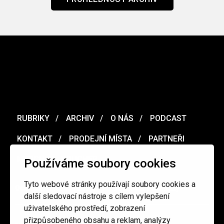
RUBRIKY
ARCHIV
O NÁS
PODCAST
KONTAKT
PRODEJNÍ MÍSTA
PARTNEŘI
MERCH
VOUCHER
Používáme soubory cookies
Tyto webové stránky používají soubory cookies a
Ochrana osobních údajů
/
Obchodní podmínky
další sledovací nástroje s cílem vylepšení
uživatelského prostředí, zobrazení
přizpůsobeného obsahu a reklam, analýzy