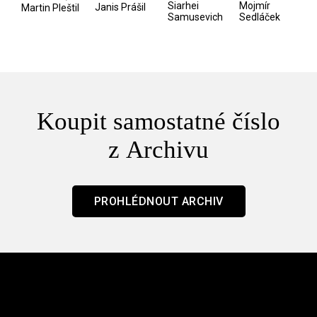
/ Odyssea
z vesmíru
Siarhei
Mojmír
Janis Prášil
Martin Pleštil
Samusevich
Sedláček
/ Mouchy
Koupit samostatné číslo
z Archivu
PROHLÉDNOUT ARCHIV