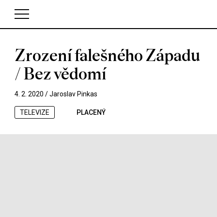
Zrození falešného Západu
V košíku zatím nemáte žádné položky.
/ Bez vědomí
4. 2. 2020 /
Jaroslav Pinkas
TELEVIZE
PLACENÝ