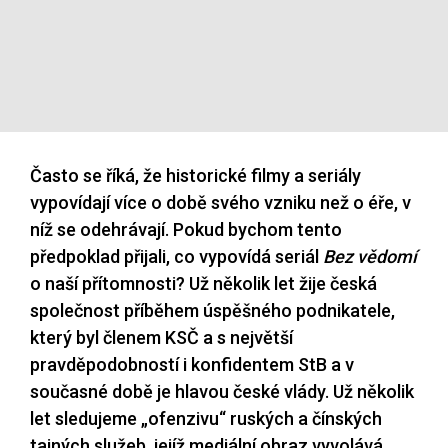
Často se říká, že historické filmy a seriály
vypovídají více o době svého vzniku než o éře, v
níž se odehrávají. Pokud bychom tento
předpoklad přijali, co vypovídá seriál
Bez vědomí
o naší přítomnosti? Už několik let žije česká
společnost příběhem úspěšného podnikatele,
který byl členem KSČ a s největší
pravděpodobností i konfidentem StB a v
současné době je hlavou české vlády. Už několik
let sledujeme „ofenzivu“ ruských a čínských
tajných služeb, jejíž mediální obraz vyvolává