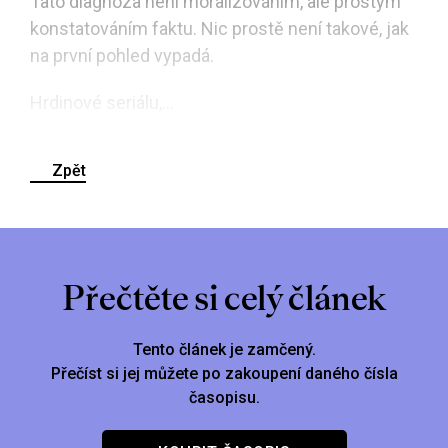
Tato diagnóza není moralizováním, ale prostým
konstatováním faktu. Nic prostě není takové, jak
na první pohled vypadá.
Hrdinové seriálu,...
Zpět
Přečtěte si celý článek
Tento článek je zamčený.
Přečíst si jej můžete po zakoupení daného čísla
časopisu.