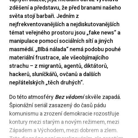
zděšení a představu, že před branami našeho
světa stojí barbaři. Jedním z
nejfrekventovanějších a nejdiskutovanějších
témat veřejného prostoru jsou „fake news“ a
manipulace pomocí sociálních sítí a jiných
masmédií. „Blbá nálada“ nemá podobu pouhé
materiální frustrace, ale všeobjímajícího
strachu – z migrantů, agentů, diktátorů,
hackerů, sluníčkářů, ovčanů a dalších
nepřátelských „těch druhých“.
Do této atmosféry
Bez vědomí
skvěle zapadá.
Špionážní seriál zasazený do časů pádu
komunismu a zrození demokracie rozostřuje
kontury mezi starým a novým režimem, mezi
Západem a Východem, mezi dobrem a zlem.