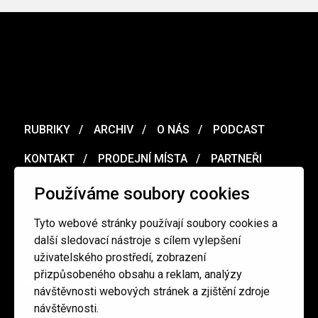
RUBRIKY
ARCHIV
O NÁS
PODCAST
KONTAKT
PRODEJNÍ MÍSTA
PARTNEŘI
MERCH
VOUCHER
Používáme soubory cookies
Tyto webové stránky používají soubory cookies a
Ochrana osobních údajů
/
Obchodní podmínky
další sledovací nástroje s cílem vylepšení
uživatelského prostředí, zobrazení
přizpůsobeného obsahu a reklam, analýzy
redakce@cinepur.cz
návštěvnosti webových stránek a zjištění zdroje
návštěvnosti.