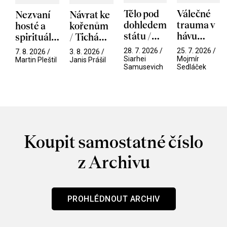
Tělo pod
Válečné
Nezvaní
Návrat ke
dohledem
trauma v
hosté a
kořenům
státu /
hávu
spirituální
/ Tichá
Pramen
spektáklu
narušitelé
přítelkyně
28. 7. 2026 /
25. 7. 2026 /
7. 8. 2026 /
3. 8. 2026 /
/ Odyssea
z vesmíru
Siarhei
Mojmír
Martin Pleštil
Janis Prášil
Samusevich
Sedláček
/ Mouchy
Koupit samostatné číslo
z Archivu
PROHLÉDNOUT ARCHIV