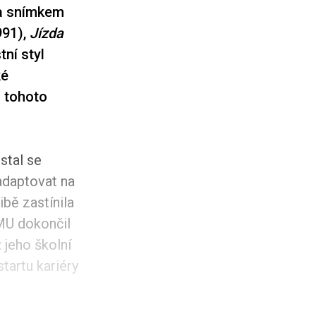
la snímkem
991),
Jízda
tní styl
ké
z tohoto
stal se
adaptovat na
bě zastínila
MU dokončil
jeho školní
tartu kariéry