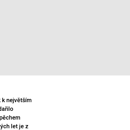
 k největším
ařilo
úspěchem
ch let je z