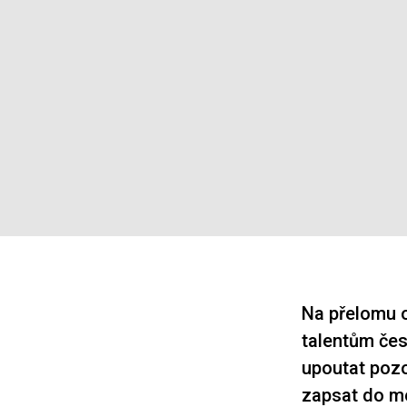
Na přelomu o
talentům čes
upoutat pozo
zapsat do me