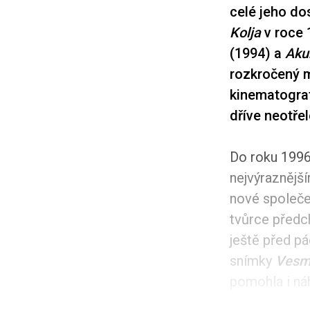
celé jeho do
Kolja
v roce 1
(1994) a
Aku
rozkročený m
kinematograf
dříve neotře
Do roku 1996 
nejvýraznějš
nové společe
tvůrce předc
ještě před p
snímky
Vesmí
pomohla i náh