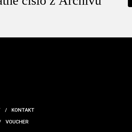
tné číslo z Archivu
T
/
KONTAKT
/
VOUCHER