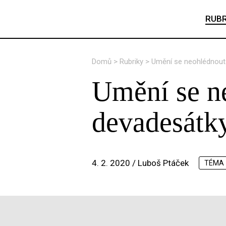
RUBR
Domů
>
Rubriky
>
Umění se neohlédnout 
Umění se ne
devadesátk
4. 2. 2020 /
Luboš Ptáček
TÉMA