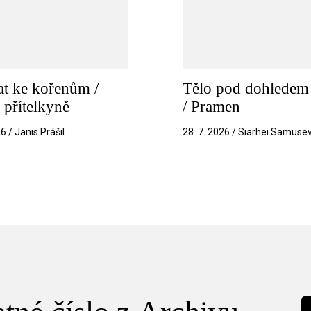
t ke kořenům /
Tělo pod dohledem 
 přítelkyně
/ Pramen
26 / Janis Prášil
28. 7. 2026 / Siarhei Samuse