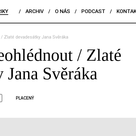
IKY
/
ARCHIV
/
O NÁS
/
PODCAST
/
KONTA
/ Zlaté devadesátky Jana Svěráka
ohlédnout / Zlaté
y Jana Svěráka
PLACENÝ