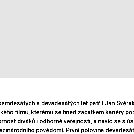
smdesátých a devadesátých let patřil Jan Svěrák
kého filmu, kterému se hned začátkem kariéry pod
rnost diváků i odborné veřejnosti, a navíc se s 
zinárodního povědomí. První polovina devadesátý