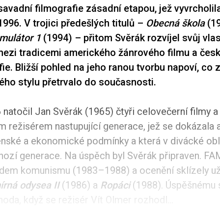
savadní filmografie zásadní etapou, jež vyvrcholi
996. V trojici předešlých titulů –
Obecná škola
(1
mulátor 1
(1994) – přitom Svěrák rozvíjel svůj vlas
ezi tradicemi amerického žánrového filmu a čes
ie. Bližší pohled na jeho ranou tvorbu napoví, co 
lého stylu přetrvalo do současnosti.
natočil Jan Svěrák (1965) čtyři celovečerní filmy a 
ím režisérem nastupující generace, jež se dokázala 
nské a ekonomické podmínky a která v divácké obli
hozí generace. Na úspěch byl Svěrák připraven. FA
ádem komunismu (1983–1988) a ocenění sklízely už 
rná odysea II
(1986) a
Ropáci
(1988). Úspěšnému s
oda, když se režisér Vít Olmer rozhodl...