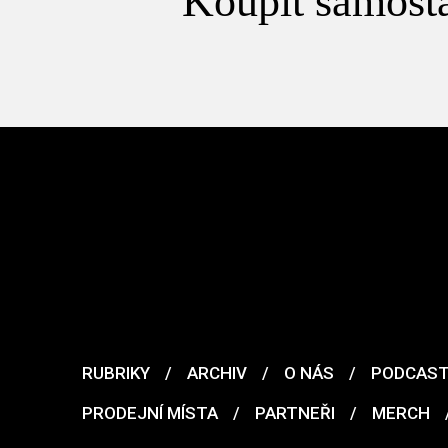
Koupit samosta
RUBRIKY
/
ARCHIV
/
O NÁS
/
PODCAS
PRODEJNÍ MÍSTA
/
PARTNEŘI
/
MERCH