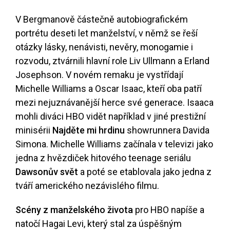
V Bergmanově částečně autobiografickém
portrétu deseti let manželství, v němž se řeší
otázky lásky, nenávisti, nevěry, monogamie i
rozvodu, ztvárnili hlavní role Liv Ullmann a Erland
Josephson. V novém remaku je vystřídají
Michelle Williams a Oscar Isaac, kteří oba patří
mezi nejuznávanější herce své generace. Isaaca
mohli diváci HBO vidět například v jiné prestižní
minisérii
Najděte mi hrdinu
showrunnera Davida
Simona. Michelle Williams začínala v televizi jako
jedna z hvězdiček hitového teenage seriálu
Dawsonův svět
a poté se etablovala jako jedna z
tváří amerického nezávislého filmu.
Scény z manželského života
pro HBO napíše a
natočí Hagai Levi, který stal za úspěšným