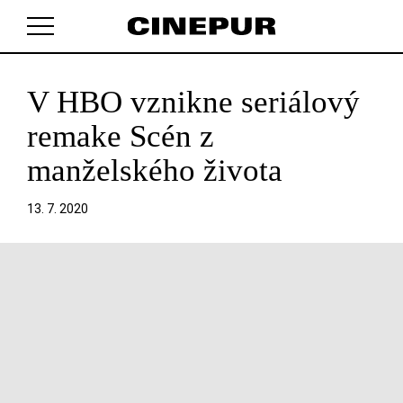
V HBO vznikne seriálový
V košíku zatím nemáte žádné položky.
remake Scén z
manželského života
13. 7. 2020