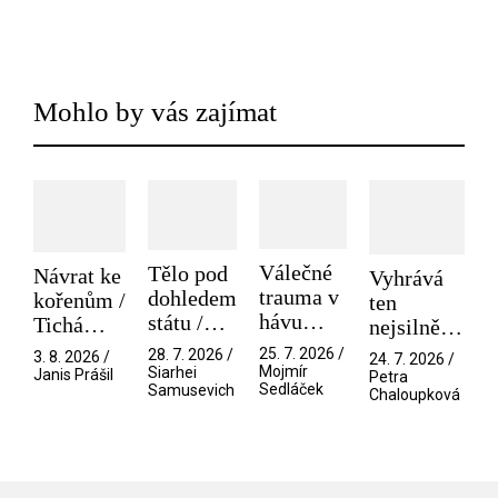
Mohlo by vás zajímat
Válečné
Tělo pod
Návrat ke
Vyhrává
trauma v
dohledem
kořenům /
ten
hávu
státu /
Tichá
nejsilnější
spektáklu
Pramen
přítelkyně
/ V nitru
25. 7. 2026 /
28. 7. 2026 /
3. 8. 2026 /
24. 7. 2026 /
/ Odyssea
Mojmír
Siarhei
manosféry
Janis Prášil
Petra
Sedláček
Samusevich
Chaloupková