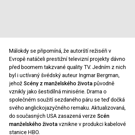
Málokdy se připomíná, že autorští režiséři v
Evropě natáčeli prestižní televizní projekty dávno
před boomem takzvané quality TV. Jedním z nich
byl i uctívaný švédský auteur Ingmar Bergman,
jehož
Scény z manželského života
původně
vznikly jako šestidílná minisérie. Drama o
společném soužití sezdaného páru se teď dočká
svého anglickojazyčného remaku. Aktualizovaná,
do současných USA zasazená verze
Scén
manželského života
vznikne v produkci kabelové
stanice HBO.