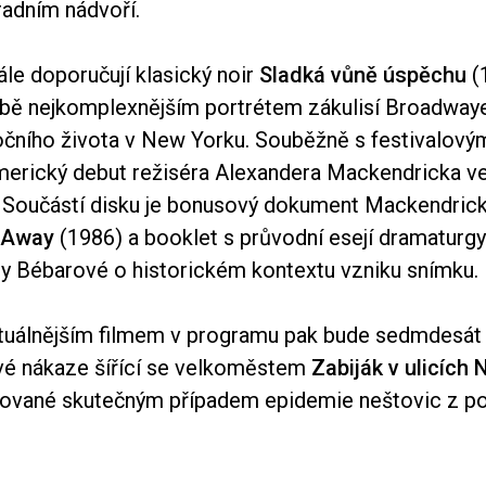
radním nádvoří.
le doporučují klasický noir
Sladká vůně úspěchu
(1
obě nejkomplexnějším portrétem zákulisí Broadway
nočního života v New Yorku. Souběžně s festivalov
americký debut režiséra Alexandera Mackendricka v
i. Součástí disku je bonusový dokument Mackendric
 Away
(1986) a booklet s průvodní esejí dramaturg
ny Bébarové o historickém kontextu vzniku snímku.
tuálnějším filmem v programu pak bude sedmdesát 
vé nákaze šířící se velkoměstem
Zabiják v ulicích
irované skutečným případem epidemie neštovic z po