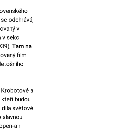
slovenského
 se odehrává,
uovaný v
 v sekci
39),
Tam na
ovaný film
letošního
y Krobotové a
, kteří budou
 díla světové
o slavnou
 open-air