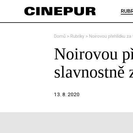
RUBR
Domů
>
Rubriky
>
Noirovou přehlídku za
Noirovou př
slavnostně 
13. 8. 2020