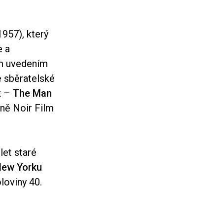
957), který
e a
ým uvedením
e sběratelské
k –
The Man
yně Noir Film
let staré
 New Yorku
loviny 40.