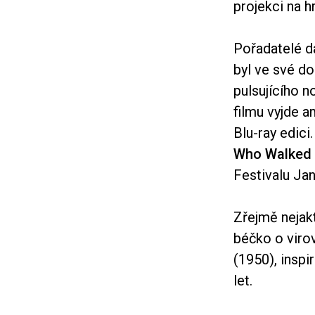
projekci na h
Pořadatelé dá
byl ve své d
pulsujícího 
filmu vyjde 
Blu-ray edic
Who Walked
Festivalu Ja
Zřejmě nejak
béčko o viro
(1950), insp
let.