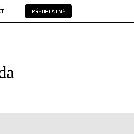
KT
PŘEDPLATNÉ
V košíku zatím nemáte žádné položky.
da