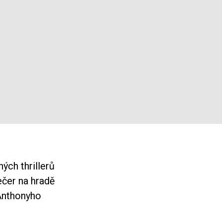
ých thrillerů
ečer na hradě
Anthonyho