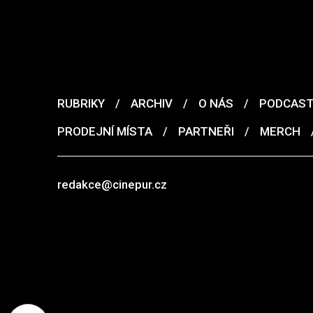
RUBRIKY
/
ARCHIV
/
O NÁS
/
PODCAS
PRODEJNÍ MÍSTA
/
PARTNEŘI
/
MERCH
redakce@cinepur.cz