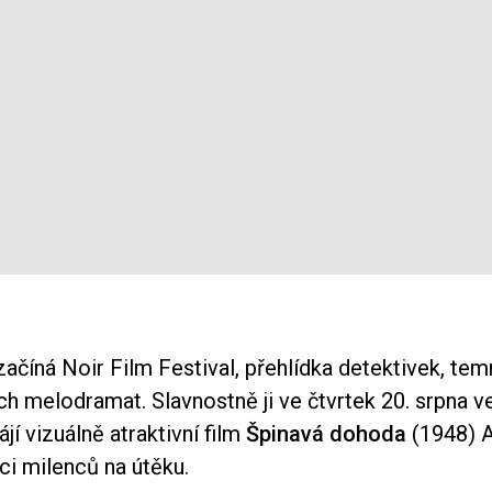
začíná Noir Film Festival, přehlídka detektivek, temn
h melodramat. Slavnostně ji ve čtvrtek 20. srpna v
ájí vizuálně atraktivní film
Špinavá dohoda
(1948) 
ci milenců na útěku.