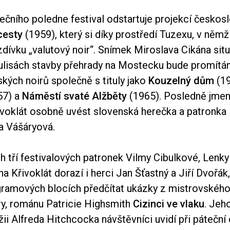
ečního poledne festival odstartuje projekcí česko
cesty
(1959), který si díky prostředí Tuzexu, v němž
zdívku „valutový noir“. Snímek Miroslava Cikána sit
ulisách stavby přehrady na Mostecku bude promítán
kých noirů společně s tituly jako
Kouzelný dům
(19
57) a
Náměstí svaté Alžběty
(1965). Posledně jmen
řivoklát osobně uvést slovenská herečka a patronka 
a Vášáryová.
h tří festivalových patronek Vilmy Cibulkové, Lenk
na Křivoklát dorazí i herci Jan Šťastný a Jiří Dvořák
gramových blocích předčítat ukázky z mistrovského
ury, románu Patricie Highsmith
Cizinci ve vlaku
. Jeh
žii Alfreda Hitchcocka návštěvníci uvidí při páteční