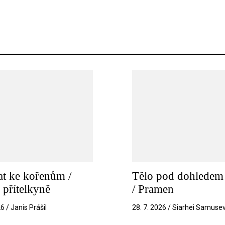
t ke kořenům /
Tělo pod dohledem 
 přítelkyně
/ Pramen
26 / Janis Prášil
28. 7. 2026 / Siarhei Samuse