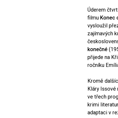
Úderem čtvrt
filmu
Konec 
vysloužil pře
zajímavých k
českoslovens
konečné
(19
přijede na K
ročníku Emíli
Kromě dalšíc
Kláry Issové 
ve třech pro
krimi literat
adaptaci v re