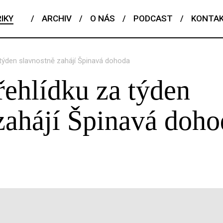
IKY
/
ARCHIV
/
O NÁS
/
PODCAST
/
KONTA
 týden slavnostně zahájí Špinavá dohoda
ehlídku za týden
zahájí Špinavá doho