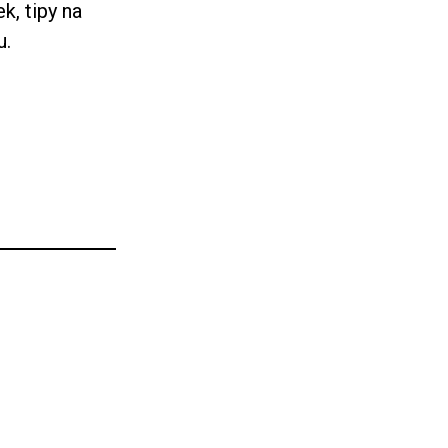
k, tipy na
u
.