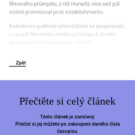
filmového průmyslu, z níž Hurwitz více než půl
století promlouval proti establishmentu.
Režisérovo politické přesvědčení se projevovalo
i v pojetí filmového média a přístupu k tvorbě
jako kolektivnímu procesu. Ve třetí...
Zpět
Přečtěte si celý článek
Tento článek je zamčený.
Přečíst si jej můžete po zakoupení daného čísla
časopisu.