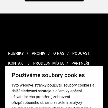
RUBRIKY
ARCHIV
O NÁS
PODCAST
KONTAKT
PRODEJNÍ MÍSTA
PARTNEŘI
MERCH
VOUCHER
Používáme soubory cookies
Tyto webové stránky používají soubory cookies a
Ochrana osobních údajů
/
Obchodní podmínky
další sledovací nástroje s cílem vylepšení
uživatelského prostředí, zobrazení
přizpůsobeného obsahu a reklam, analýzy
redakce@cinepur.cz