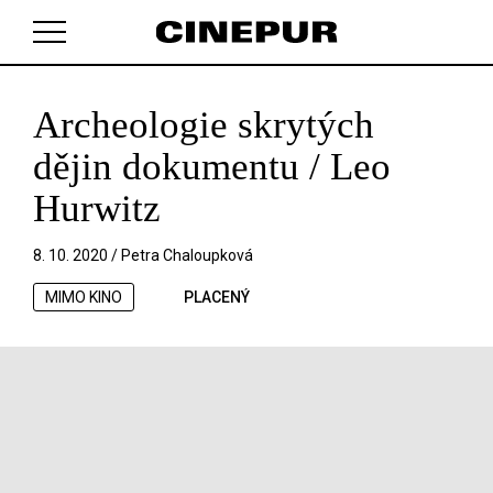
Archeologie skrytých
V košíku zatím nemáte žádné položky.
dějin dokumentu / Leo
Hurwitz
8. 10. 2020 /
Petra Chaloupková
MIMO KINO
PLACENÝ