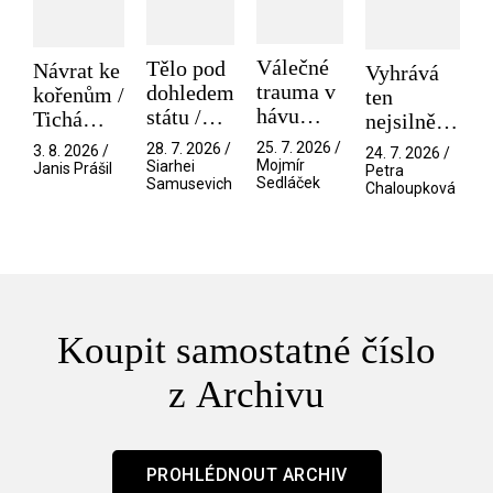
Válečné
Tělo pod
Návrat ke
Vyhrává
trauma v
dohledem
kořenům /
ten
hávu
státu /
Tichá
nejsilnější
spektáklu
Pramen
přítelkyně
/ V nitru
25. 7. 2026 /
28. 7. 2026 /
3. 8. 2026 /
24. 7. 2026 /
/ Odyssea
Mojmír
Siarhei
manosféry
Janis Prášil
Petra
Sedláček
Samusevich
Chaloupková
Koupit samostatné číslo
z Archivu
PROHLÉDNOUT ARCHIV