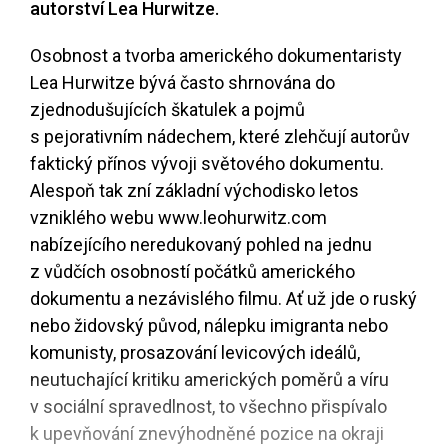
autorství Lea Hurwitze.
Osobnost a tvorba amerického dokumentaristy
Lea Hurwitze bývá často shrnována do
zjednodušujících škatulek a pojmů
s pejorativním nádechem, které zlehčují autorův
faktický přínos vývoji světového dokumentu.
Alespoň tak zní základní východisko letos
vzniklého webu www.leohurwitz.com
nabízejícího neredukovaný pohled na jednu
z vůdčích osobností počátků amerického
dokumentu a nezávislého filmu. Ať už jde o ruský
nebo židovský původ, nálepku imigranta nebo
komunisty, prosazování levicových ideálů,
neutuchající kritiku amerických poměrů a víru
v sociální spravedlnost, to všechno přispívalo
k upevňování znevýhodněné pozice na okraji