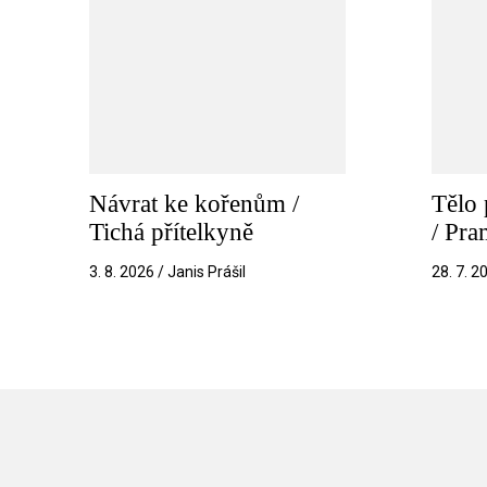
Návrat ke kořenům /
Tělo 
Tichá přítelkyně
/ Pr
3. 8. 2026 / Janis Prášil
28. 7. 2