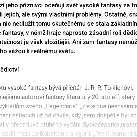
í jeho příznivci oceňují svět vysoké fantasy za to,
i jejich, ale svými vlastními problémy. Ostatně, sn
 a nic nedlužit tomu skutečnému se stala základ
fantasy, v němž hraje naprosto zásadní roli dědict
utečnost je však složitější. Ani žánr fantasy nemů
é ho vážou k reálnému světu.
ědictví
u vysoké fantasy bývá přičítán J. R. R. Tolkienovi,
ějšímu autorovi fantasy literatury 20. století, který 
výkladům svého „Legendaria“. „Ze srdce nesnáším a
manifestacích už od chvíle, kdy jsem dospěl a byl sc
psal v předmluvě druhého vydání
Společenstva prste
ozdíl mezi aplikabilitou a alegorií. „První pramení