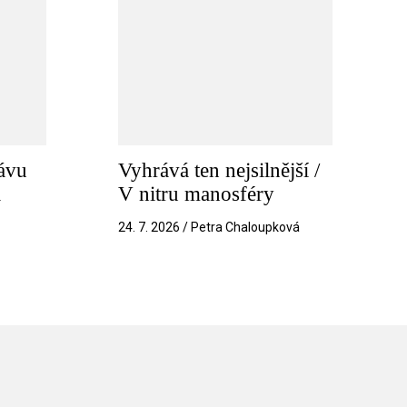
ávu
Vyhrává ten nejsilnější /
a
V nitru manosféry
k
24. 7. 2026 / Petra Chaloupková