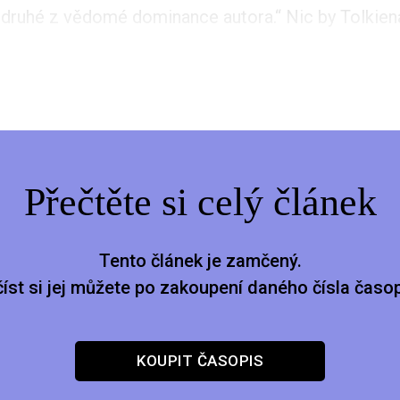
 druhé z vědomé dominance autora.“ Nic by Tolkiena
Přečtěte si celý článek
Tento článek je zamčený.
číst si jej můžete po zakoupení daného čísla časop
KOUPIT ČASOPIS