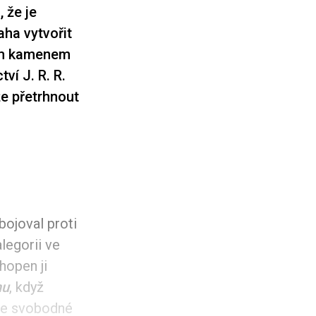
 že je
aha vytvořit
ním kamenem
ví J. R. R.
že přetrhnout
bojoval proti
legorii ve
hopen ji
nu
, když
 ze svobodné