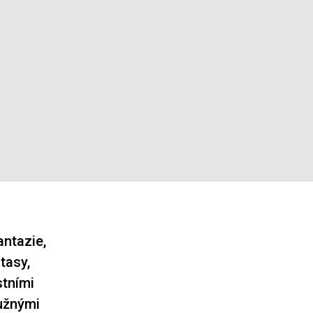
antazie,
tasy,
stními
ružnými