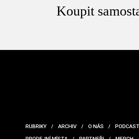
Koupit samosta
RUBRIKY
/
ARCHIV
/
O NÁS
/
PODCAS
PRODEJNÍ MÍSTA
/
PARTNEŘI
/
MERCH