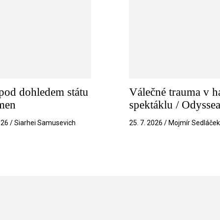
pod dohledem státu
Válečné trauma v h
amen
spektáklu / Odysse
026 / Siarhei Samusevich
25. 7. 2026 / Mojmír Sedláče