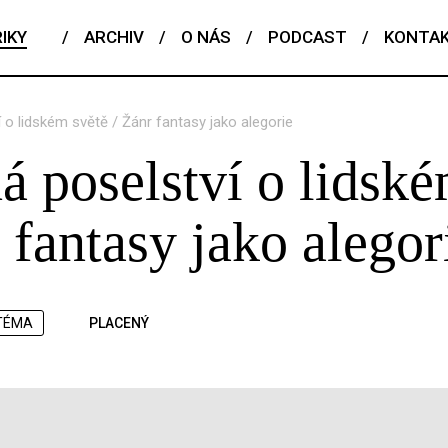
IKY
/
ARCHIV
/
O NÁS
/
PODCAST
/
KONTA
o lidském světě / Žánr fantasy jako alegorie
 poselství o lidsk
 fantasy jako alegor
TÉMA
PLACENÝ