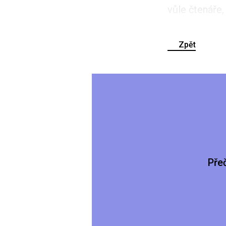
vůle čtenáře,
Zpět
Pře