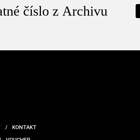
tné číslo z Archivu
T
/
KONTAKT
/
VOUCHER