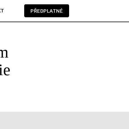
KT
PŘEDPLATNÉ
V košíku zatím nemáte žádné položky.
ém
ie