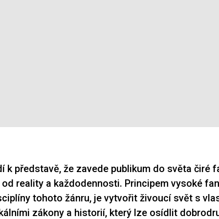
í k představě, že zavede publikum do světa čiré f
od reality a každodennosti. Principem vysoké fan
ciplíny tohoto žánru, je vytvořit živoucí svět s vla
ikálními zákony a historií, který lze osídlit dobrod