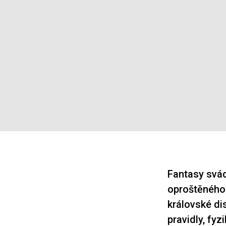
Fantasy svád
oproštěného 
královské dis
pravidly, fyz