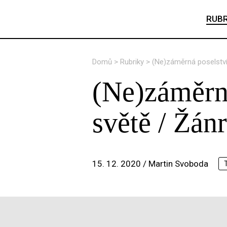
RUBR
Domů
>
Rubriky
>
(Ne)záměrná poselství 
(Ne)záměrná
světě / Žánr
15. 12. 2020 /
Martin Svoboda