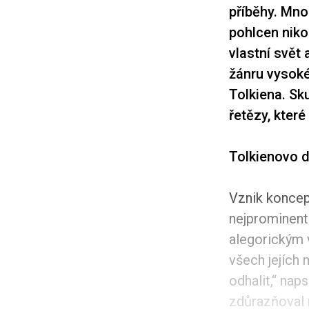
příběhy. Mnoz
pohlcen nikol
vlastní svět
žánru vysoké 
Tolkiena. Sk
řetězy, kter
Tolkienovo d
Vznik koncept
nejprominentn
alegorickým 
všech jejích 
odhalit,“ na
zdůrazňoval r