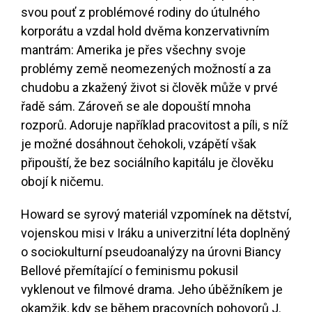
svou pouť z problémové rodiny do útulného
korporátu a vzdal hold dvěma konzervativním
mantrám: Amerika je přes všechny svoje
problémy země neomezených možností a za
chudobu a zkažený život si člověk může v prvé
řadě sám. Zároveň se ale dopouští mnoha
rozporů. Adoruje například pracovitost a píli, s níž
je možné dosáhnout čehokoli, vzápětí však
připouští, že bez sociálního kapitálu je člověku
obojí k ničemu.
Howard se syrový materiál vzpomínek na dětství,
vojenskou misi v Iráku a univerzitní léta doplněný
o sociokulturní pseudoanalýzy na úrovni Biancy
Bellové přemítající o feminismu pokusil
vyklenout ve filmové drama. Jeho úběžníkem je
okamžik, kdy se během pracovních pohovorů J.