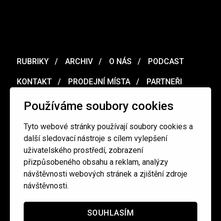
RUBRIKY
ARCHIV
O NÁS
PODCAST
KONTAKT
PRODEJNÍ MÍSTA
PARTNEŘI
MERCH
VOUCHER
Používáme soubory cookies
Tyto webové stránky používají soubory cookies a
Ochrana osobních údajů
/
Obchodní podmínky
další sledovací nástroje s cílem vylepšení
uživatelského prostředí, zobrazení
přizpůsobeného obsahu a reklam, analýzy
redakce@cinepur.cz
návštěvnosti webových stránek a zjištění zdroje
návštěvnosti.
SOUHLASÍM