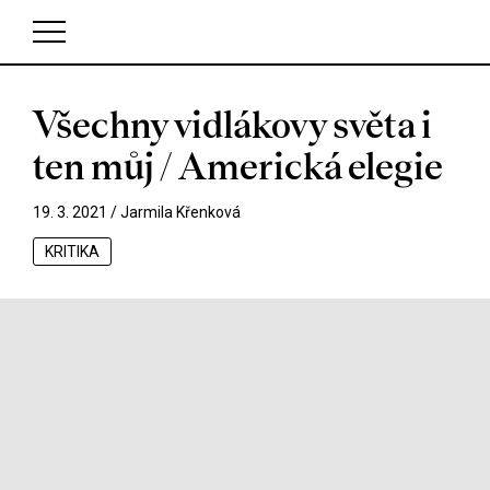
Všechny vidlákovy světa i
V košíku zatím nemáte žádné položky.
ten můj / Americká elegie
19. 3. 2021 /
Jarmila Křenková
KRITIKA