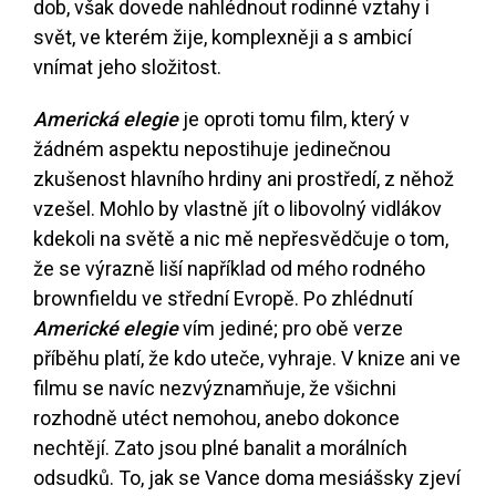
dob, však dovede nahlédnout rodinné vztahy i
svět, ve kterém žije, komplexněji a s ambicí
vnímat jeho složitost.
Americká elegie
je oproti tomu film, který v
žádném aspektu nepostihuje jedinečnou
zkušenost hlavního hrdiny ani prostředí, z něhož
vzešel. Mohlo by vlastně jít o libovolný vidlákov
kdekoli na světě a nic mě nepřesvědčuje o tom,
že se výrazně liší například od mého rodného
brownfieldu ve střední Evropě. Po zhlédnutí
Americké elegie
vím jediné; pro obě verze
příběhu platí, že kdo uteče, vyhraje. V knize ani ve
filmu se navíc nezvýznamňuje, že všichni
rozhodně utéct nemohou, anebo dokonce
nechtějí. Zato jsou plné banalit a morálních
odsudků. To, jak se Vance doma mesiášsky zjeví