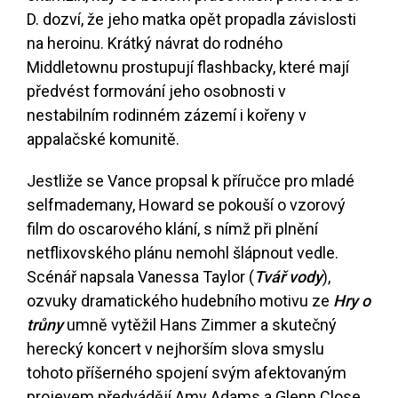
D. dozví, že jeho matka opět propadla závislosti
na heroinu. Krátký návrat do rodného
Middletownu prostupují flashbacky, které mají
předvést formování jeho osobnosti v
nestabilním rodinném zázemí i kořeny v
appalačské komunitě.
Jestliže se Vance propsal k příručce pro mladé
selfmademany, Howard se pokouší o vzorový
film do oscarového klání, s nímž při plnění
netflixovského plánu nemohl šlápnout vedle.
Scénář napsala Vanessa Taylor (
Tvář vody
),
ozvuky dramatického hudebního motivu ze
Hry o
trůny
umně vytěžil Hans Zimmer a skutečný
herecký koncert v nejhorším slova smyslu
tohoto příšerného spojení svým afektovaným
projevem předvádějí Amy Adams a Glenn Close