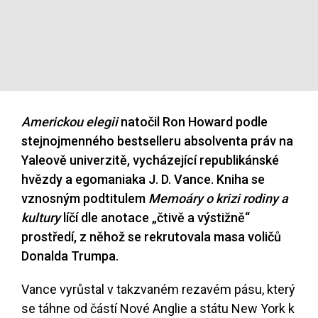
Americkou elegii
natočil Ron Howard podle
stejnojmenného bestselleru absolventa práv na
Yaleově univerzitě, vycházející republikánské
hvězdy a egomaniaka J. D. Vance. Kniha se
vznosným podtitulem
Memoáry o krizi rodiny a
kultury
líčí dle anotace „čtivě a výstižně“
prostředí, z něhož se rekrutovala masa voličů
Donalda Trumpa.
Vance vyrůstal v takzvaném rezavém pásu, který
se táhne od částí Nové Anglie a státu New York k