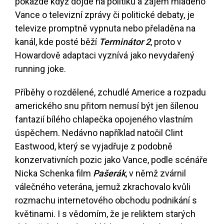
pokaždé když dojde na politiku a zájem mladého
Vance o televizní zprávy či politické debaty, je
televize promptně vypnuta nebo přeladěna na
kanál, kde posté běží
Terminátor 2
, proto v
Howardově adaptaci vyznívá jako nevydařený
running joke.
Příběhy o rozdělené, zchudlé Americe a rozpadu
amerického snu přitom nemusí být jen šílenou
fantazií bílého chlapečka opojeného vlastním
úspěchem. Nedávno například natočil Clint
Eastwood, který se vyjadřuje z podobně
konzervativních pozic jako Vance, podle scénáře
Nicka Schenka film
Pašerák
, v němž zvárnil
válečného veterána, jemuž zkrachovalo kvůli
rozmachu internetového obchodu podnikání s
květinami. I s vědomím, že je reliktem starých