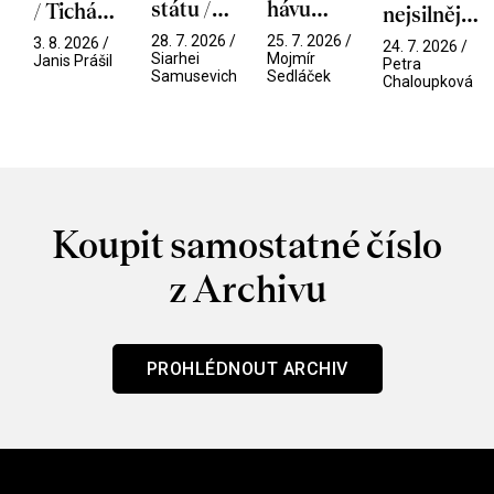
státu /
hávu
/ Tichá
nejsilnější
Pramen
spektáklu
přítelkyně
/ V nitru
28. 7. 2026 /
25. 7. 2026 /
3. 8. 2026 /
24. 7. 2026 /
/ Odyssea
Siarhei
Mojmír
manosféry
Janis Prášil
Petra
Samusevich
Sedláček
Chaloupková
Koupit samostatné číslo
z Archivu
PROHLÉDNOUT ARCHIV