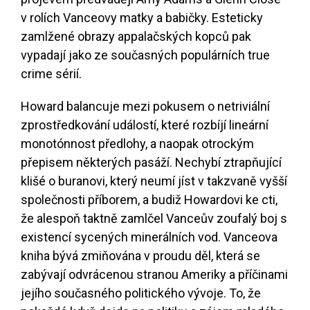
v rolích Vanceovy matky a babičky. Esteticky
zamlžené obrazy appalačských kopců pak
vypadají jako ze současných populárních true
crime sérií.
Howard balancuje mezi pokusem o netriviální
zprostředkování událostí, které rozbíjí lineární
monotónnost předlohy, a naopak otrockým
přepisem některých pasáží. Nechybí ztrapňující
klišé o buranovi, který neumí jíst v takzvaně vyšší
společnosti příborem, a budiž Howardovi ke cti,
že alespoň taktně zamlčel Vanceův zoufalý boj s
existencí sycených minerálních vod. Vanceova
kniha bývá zmiňována v proudu děl, která se
zabývají odvrácenou stranou Ameriky a příčinami
jejího současného politického vývoje. To, že