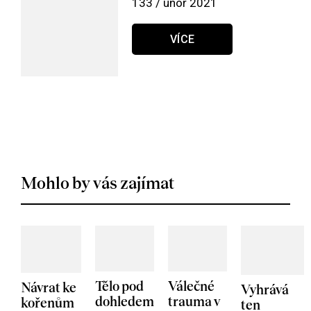
133 / únor 2021
VÍCE
Mohlo by vás zajímat
Tělo pod
Válečné
Návrat ke
Vyhrává
dohledem
trauma v
kořenům
ten