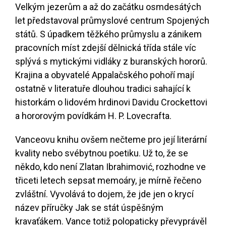
Velkým jezerům a až do začátku osmdesátých
let představoval průmyslové centrum Spojených
států. S úpadkem těžkého průmyslu a zánikem
pracovních míst zdejší dělnická třída stále víc
splývá s mytickými vidláky z buranských hororů.
Krajina a obyvatelé Appalačského pohoří mají
ostatně v literatuře dlouhou tradici sahající k
historkám o lidovém hrdinovi Davidu Crockettovi
a hororovým povídkám H. P. Lovecrafta.
Vanceovu knihu ovšem nečteme pro její literární
kvality nebo svébytnou poetiku. Už to, že se
někdo, kdo není Zlatan Ibrahimović, rozhodne ve
třiceti letech sepsat memoáry, je mírně řečeno
zvláštní. Vyvolává to dojem, že jde jen o krycí
název příručky Jak se stát úspěšným
kravaťákem. Vance totiž polopaticky převyprávěl