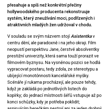
přesahuje a spíš než konkrétní přečiny
hollywoodského producenta rekonstruuje
systém, který zneužívání moci, podřízených i
atraktivních mladých žen udržoval v chodu.
V souladu se svým názvem stojí
Asistentka
v
centru dění, ale paradoxně i na jeho okraji. Film
neopustí perspektivu Jane, čerstvé absolventky
prestižní univerzity, která sama touží prorazit ve
filmovém byznysu. Na vysněnou pozici se hodlá
vypracovat postaru, tedy zdola, ze stereotypu a
ubíjející monotónnosti kancelářské myšky.
Scénáře jí rukama procházejí, ale pouze tehdy,
když je zakládá po jednotlivých listech do
kopírky; do jednací místnosti šéfů vstupuje až po
konci schůzky, kdy je potřeba poklidit;
aspirujícím herečkám nestojí ani za jeden drobný