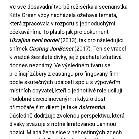
Ve své dosavadní tvorbě režisérka a scenáristka
Kitty Green vždy nacházela ožehavá témata,
která zpracovala v rozporu s jednoduchými
očekáváními. To platilo jak pro dokument
Ukrajina není bordel
(2013), tak pro následující
snímek
Casting JonBenet
(2017). Ten se vracel
k vraždě šestileté dívky, jejíž pachatel zůstává
dodnes neznámý. Ve výsledném tvaru se
prolínají záběry z castingu pro fingovaný film
podle skutečných událostí spolu s výpověďmi
místních obyvatel, kteří o jednotlivé role usilují.
Podobně disciplinovaným, i když o dost
přímočařejším dílem je také
Asistentka
.
Důsledně dodržuje zvolenou perspektivu, která
diváky svazuje s notně limitovanou Janinou
pozicí. Mladá žena sice v nehostinných zdech