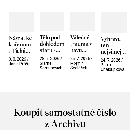
Tělo pod
Válečné
Návrat ke
Vyhrává
dohledem
trauma v
kořenům
ten
státu /
hávu
/ Tichá
nejsilnější
Pramen
spektáklu
přítelkyně
/ V nitru
28. 7. 2026 /
25. 7. 2026 /
3. 8. 2026 /
24. 7. 2026 /
/ Odyssea
Siarhei
Mojmír
manosféry
Janis Prášil
Petra
Samusevich
Sedláček
Chaloupková
Koupit samostatné číslo
z Archivu