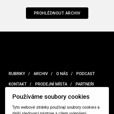
PROHLÉDNOUT ARCHIV
RUBRIKY
ARCHIV
O NÁS
PODCAST
KONTAKT
PRODEJNÍ MÍSTA
PARTNEŘI
MERCH
VOUCHER
Používáme soubory cookies
Tyto webové stránky používají soubory cookies a
Ochrana osobních údajů
/
Obchodní podmínky
další sledovací nástroje s cílem vylepšení