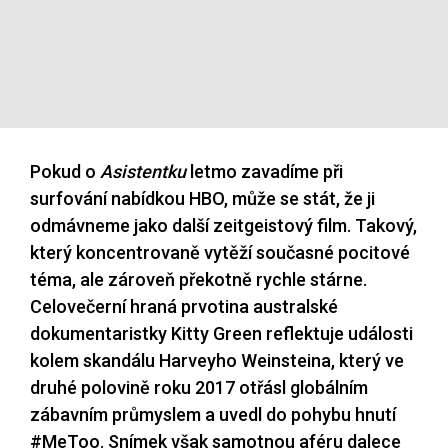
Pokud o
Asistentku
letmo zavadíme při
surfování nabídkou HBO, může se stát, že ji
odmávneme jako další zeitgeistový film. Takový,
který koncentrovaně vytěží současné pocitové
téma, ale zároveň překotně rychle stárne.
Celovečerní hraná prvotina australské
dokumentaristky Kitty Green reflektuje události
kolem skandálu Harveyho Weinsteina, který ve
druhé polovině roku 2017 otřásl globálním
zábavním průmyslem a uvedl do pohybu hnutí
#MeToo. Snímek však samotnou aféru dalece