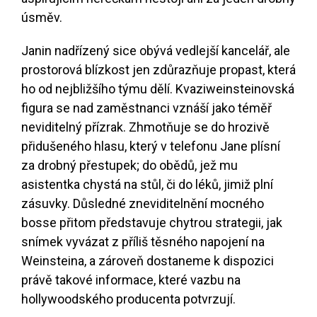
úsměv.
Janin nadřízený sice obývá vedlejší kancelář, ale
prostorová blízkost jen zdůrazňuje propast, která
ho od nejbližšího týmu dělí. Kvaziweinsteinovská
figura se nad zaměstnanci vznáší jako téměř
neviditelný přízrak. Zhmotňuje se do hrozivě
přidušeného hlasu, který v telefonu Jane plísní
za drobný přestupek; do obědů, jež mu
asistentka chystá na stůl, či do léků, jimiž plní
zásuvky. Důsledné zneviditelnění mocného
bosse přitom představuje chytrou strategii, jak
snímek vyvázat z příliš těsného napojení na
Weinsteina, a zároveň dostaneme k dispozici
právě takové informace, které vazbu na
hollywoodského producenta potvrzují.