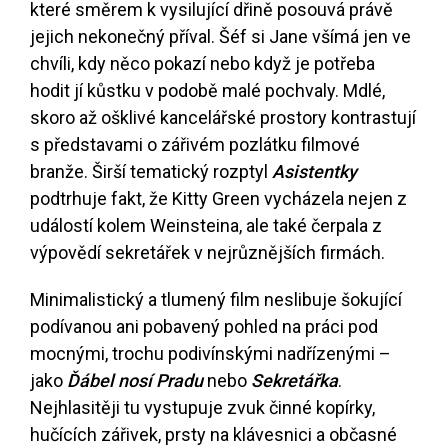
které směrem k vysilující dřině posouvá právě
jejich nekonečný příval. Šéf si Jane všímá jen ve
chvíli, kdy něco pokazí nebo když je potřeba
hodit jí kůstku v podobě malé pochvaly. Mdlé,
skoro až ošklivé kancelářské prostory kontrastují
s představami o zářivém pozlátku filmové
branže. Širší tematický rozptyl
Asistentky
podtrhuje fakt, že Kitty Green vycházela nejen z
událostí kolem Weinsteina, ale také čerpala z
výpovědí sekretářek v nejrůznějších firmách.
Minimalistický a tlumený film neslibuje šokující
podívanou ani pobavený pohled na práci pod
mocnými, trochu podivínskými nadřízenými –
jako
Ďábel nosí Pradu
nebo
Sekretářka
.
Nejhlasitěji tu vystupuje zvuk činné kopírky,
hučících zářivek, prsty na klávesnici a občasné