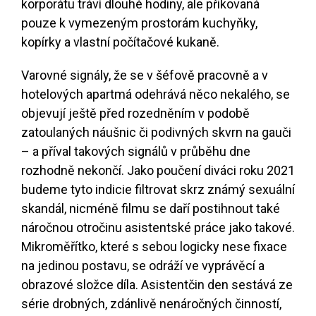
korporátu tráví dlouhé hodiny, ale přikovaná
pouze k vymezeným prostorám kuchyňky,
kopírky a vlastní počítačové kukaně.
Varovné signály, že se v šéfově pracovně a v
hotelových apartmá odehrává něco nekalého, se
objevují ještě před rozedněním v podobě
zatoulaných náušnic či podivných skvrn na gauči
– a příval takových signálů v průběhu dne
rozhodně nekončí. Jako poučení diváci roku 2021
budeme tyto indicie filtrovat skrz známý sexuální
skandál, nicméně filmu se daří postihnout také
náročnou otročinu asistentské práce jako takové.
Mikroměřítko, které s sebou logicky nese fixace
na jedinou postavu, se odráží ve vyprávěcí a
obrazové složce díla. Asistentčin den sestává ze
série drobných, zdánlivě nenáročných činností,