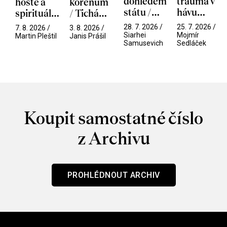
dohledem
trauma v
hosté a
kořenům
státu /
hávu
spirituální
/ Tichá
Pramen
spektáklu
narušitelé
přítelkyně
28. 7. 2026 /
25. 7. 2026 /
7. 8. 2026 /
3. 8. 2026 /
/ Odyssea
z vesmíru
Siarhei
Mojmír
Martin Pleštil
Janis Prášil
Samusevich
Sedláček
/ Mouchy
Koupit samostatné číslo
z Archivu
PROHLÉDNOUT ARCHIV