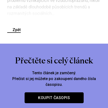
problémů vznikajících ve vzduchoprázdnu, nikoli
na základě dlouhodobě působících trendů a
rozmanitých sociálních...
Zpět
Přečtěte si celý článek
Tento článek je zamčený.
Přečíst si jej můžete po zakoupení daného čísla
časopisu.
KOUPIT ČASOPIS