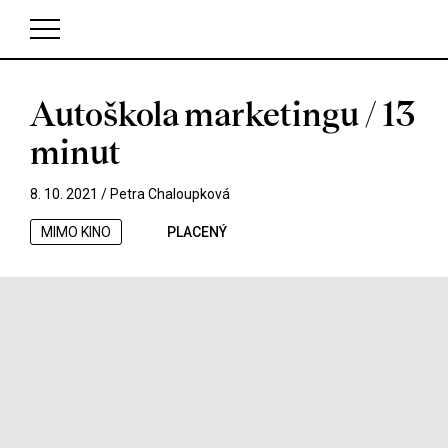
Autoškola marketingu / 13
V košíku zatím nemáte žádné položky.
minut
8. 10. 2021 /
Petra Chaloupková
MIMO KINO
PLACENÝ