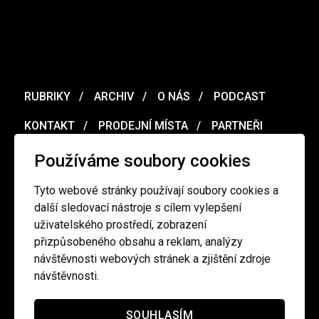
RUBRIKY
ARCHIV
O NÁS
PODCAST
KONTAKT
PRODEJNÍ MÍSTA
PARTNEŘI
MERCH
VOUCHER
Používáme soubory cookies
Tyto webové stránky používají soubory cookies a
Ochrana osobních údajů
/
Obchodní podmínky
další sledovací nástroje s cílem vylepšení
uživatelského prostředí, zobrazení
přizpůsobeného obsahu a reklam, analýzy
redakce@cinepur.cz
návštěvnosti webových stránek a zjištění zdroje
návštěvnosti.
SOUHLASÍM