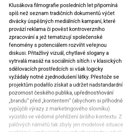
Klusákova filmografie posledních let připomíná
spíš než seznam tradičních dokumentů výčet
divácky úspěšných mediálních kampaní, které
provází reklama či pověst kontroverzního
zpracování a jež tematizují společenské
fenomény s potenciálem rozvířit veřejnou
diskusi. Přitažlivý vizuál, chytlavé slogany a
vytrvalá masáž na sociálních sítích i v klasických
sdělovacích prostředcích si však logicky
vyžádaly notné zjednodušení látky. Přestože se
projektům podařilo získat a udržet nadstandardní
pozornost českého publika, upřednostňování
„brandu“ před „kontentem“ (abychom si příhodně
vypůjčili výrazy z marketingového slovníku)
vyústilo ve vědomé přehlížení širšího kontextu. Z
palčivých námětů tak zbyly jen modelové situace