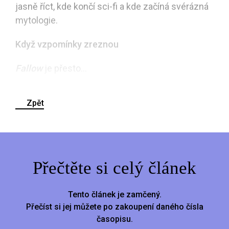
jasně říct, kde končí sci-fi a kde začíná svérázná
mytologie.
Když vzpomínky zreznou
Fallow
je přesto...
Zpět
Přečtěte si celý článek
Tento článek je zamčený.
Přečíst si jej můžete po zakoupení daného čísla
časopisu.