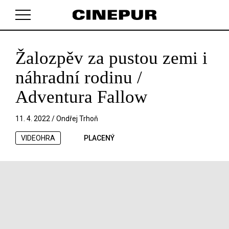
Žalozpěv za pustou zemi i
V košíku zatím nemáte žádné položky.
náhradní rodinu /
Adventura Fallow
11. 4. 2022 /
Ondřej Trhoň
VIDEOHRA
PLACENÝ