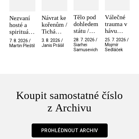
Tělo pod
Válečné
Návrat ke
Nezvaní
dohledem
trauma v
kořenům /
hosté a
státu /
hávu
Tichá
spirituální
Pramen
spektáklu
přítelkyně
narušitelé
28. 7. 2026 /
25. 7. 2026 /
3. 8. 2026 /
7. 8. 2026 /
/ Odyssea
z vesmíru
Siarhei
Mojmír
Janis Prášil
Martin Pleštil
Samusevich
Sedláček
/ Mouchy
Koupit samostatné číslo
z Archivu
PROHLÉDNOUT ARCHIV