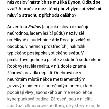
názvosloví místních se mu říká Dynon. Odkud se
vzal? A proč se mezi těmi pár zbylými přeživšími
mluví o strachu z příchodu dalšího?
Adventura
Fallow
(anglické slovo označuje
neúrodnou, ladem ležící půdu) nezávislé
umělkyně a hudebnice Ady Rook je zvláštní
obdobou v herních prostředích jinak tolik
typického postapokalyptického světa. V
pixelartové grafice a paletě z odstínů šedozelené
Rook vystavěla realitu, v níž dobře známá
žánrová pravidla neplatí. Odehrává se v
neurčitém místě někde mezi americkým
„rezavým pásem“ a horečnatým snem, který
podpírají vlivy japonského anime nebo lehce
kyberpunková tradice. Zároveň jsou v ní cítit
snad až folkhororové podtóny, díky kterým nejde