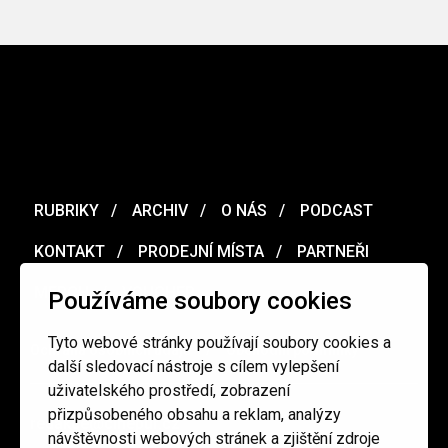
RUBRIKY
ARCHIV
O NÁS
PODCAST
KONTAKT
PRODEJNÍ MÍSTA
PARTNEŘI
MERCH
VOUCHER
Používáme soubory cookies
Tyto webové stránky používají soubory cookies a
Ochrana osobních údajů
/
Obchodní podmínky
další sledovací nástroje s cílem vylepšení
uživatelského prostředí, zobrazení
přizpůsobeného obsahu a reklam, analýzy
redakce@cinepur.cz
návštěvnosti webových stránek a zjištění zdroje