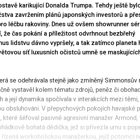
ostavě karikující Donalda Trumpa. Tehdy ještě by
žstva zavržením plánů japonských investorů a př
ro léčbu rakoviny. Dnes už ovšem showrunner sé
í, že čas pokání a příležitost odvrhnout bezbřehý
s lidstvu dávno vypršely, a tak zatímco planeta 
větovou síť luxusních očistců umně se maskujícíc
která se odehrávala stejně jako zmíněný Simmonsův
načně vystavěl kolem tématu zdrojů, peněz či oboha
h a její dynamika spočívala v interakcích mezi těmi, 
jsou obsluhováni. V přepychových pokojích havajské
, které šéfoval pasivně agresivní manažer Armond, t
hádkově bohatá dědička, jež si přivezla urnu s po
 řízená workoholickou manažerkou, jejíž potomci ne