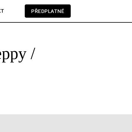
KT
PŘEDPLATNÉ
V košíku zatím nemáte žádné položky.
eppy /