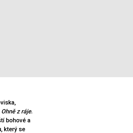
viska,
u
Ohně z ráje
.
ští bohové a
, který se