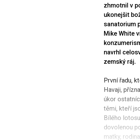
zhmotnil v p
ukonejšit bo
sanatorium p
Mike White v
konzumerismu
navrhl celos
zemský ráj.
První řadu, 
Havaji, příz
úkor ostatníc
těmi, kteří 
Bílého lotosu
dovolenou po
matky, rodina