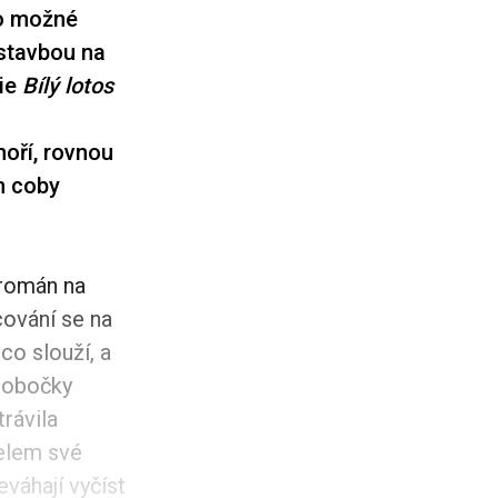
lo možné
estavbou na
rie
Bílý lotos
hoří, rovnou
h coby
 román na
cování se na
co slouží, a
 pobočky
rávila
pelem své
váhají vyčíst