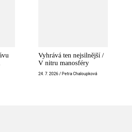
ávu
Vyhrává ten nejsilnější /
a
V nitru manosféry
k
24. 7. 2026 / Petra Chaloupková