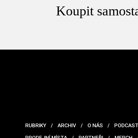
Koupit samosta
RUBRIKY
/
ARCHIV
/
O NÁS
/
PODCAS
PRODEJNÍ MÍSTA
/
PARTNEŘI
/
MERCH