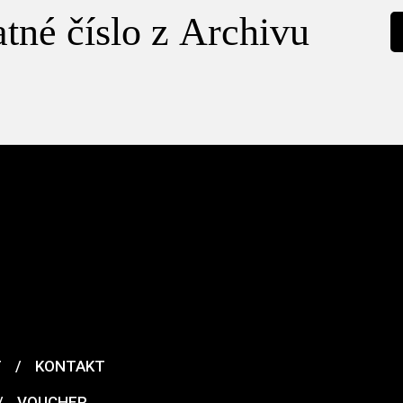
tné číslo z Archivu
T
/
KONTAKT
/
VOUCHER