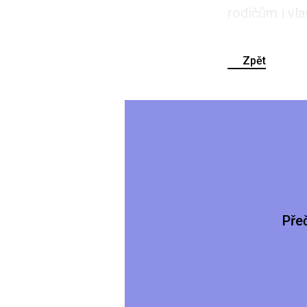
rodičům i vlas
Zpět
Pře