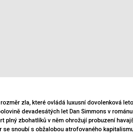
 rozměr zla, které ovládá luxusní dovolenková leto
 polovině devadesátých let Dan Simmons v román
rt plný zbohatlíků v něm ohrožují probuzení havaj
r se snoubí s obžalobou atrofovaného kapitalismu