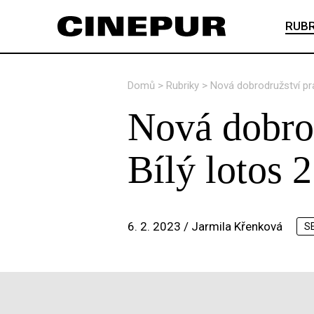
RUBR
Domů
>
Rubriky
>
Nová dobrodružství pra
Nová dobrod
Bílý lotos 2
6. 2. 2023 /
Jarmila Křenková
S