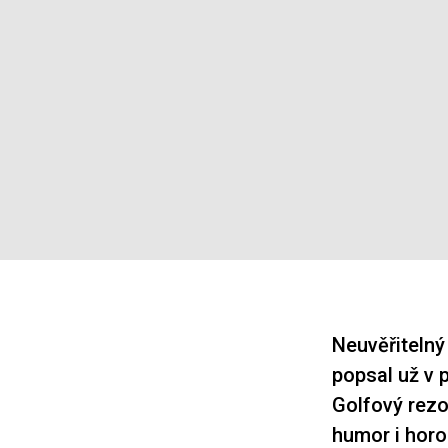
Neuvěřitelný
popsal už v
Golfový rezo
humor i horo