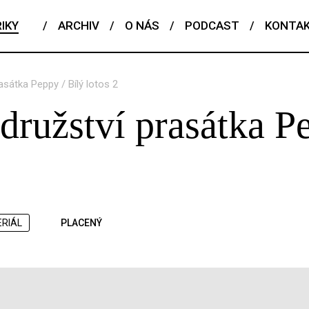
IKY
/
ARCHIV
/
O NÁS
/
PODCAST
/
KONTA
sátka Peppy / Bílý lotos 2
ružství prasátka P
ERIÁL
PLACENÝ