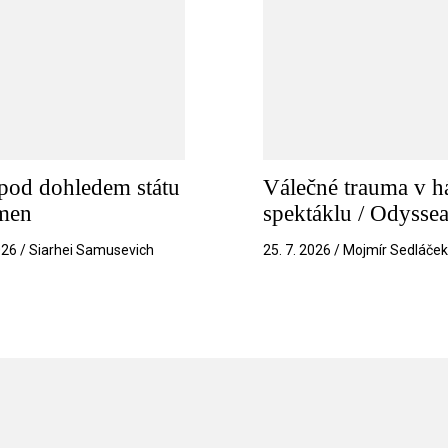
pod dohledem státu
Válečné trauma v h
amen
spektáklu / Odysse
026 / Siarhei Samusevich
25. 7. 2026 / Mojmír Sedláče