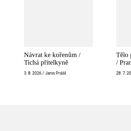
Návrat ke kořenům /
Tělo 
Tichá přítelkyně
/ Pr
3. 8. 2026 / Janis Prášil
28. 7. 2