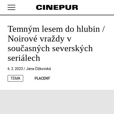
Temným lesem do hlubin /
V košíku zatím nemáte žádné položky.
Noirové vraždy v
současných severských
seriálech
6. 2. 2023 /
Jana Čížkovská
TÉMA
PLACENÝ