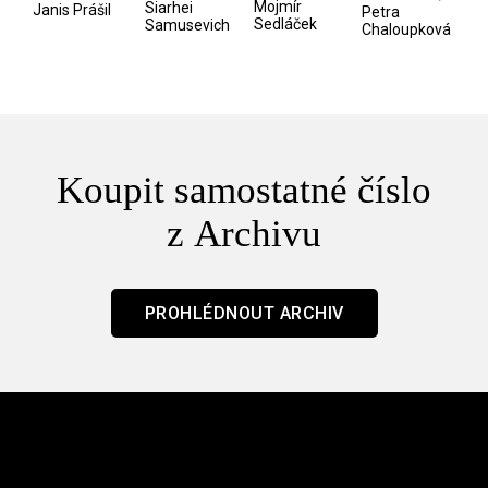
/ Odyssea
Mojmír
Siarhei
manosféry
Janis Prášil
Petra
Sedláček
Samusevich
Chaloupková
Koupit samostatné číslo
z Archivu
PROHLÉDNOUT ARCHIV