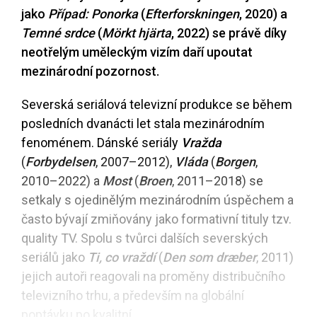
jako
Případ: Ponorka
(
Efterforskningen
, 2020) a
Temné srdce
(
Mörkt hjärta
, 2022) se právě díky
neotřelým uměleckým vizím daří upoutat
mezinárodní pozornost.
Severská seriálová televizní produkce se během
posledních dvanácti let stala mezinárodním
fenoménem. Dánské seriály
Vražda
(
Forbydelsen
, 2007–2012),
Vláda
(
Borgen
,
2010–2022) a
Most
(
Broen
, 2011–2018) se
setkaly s ojedinělým mezinárodním úspěchem a
často bývají zmiňovány jako formativní tituly tzv.
quality TV. Spolu s tvůrci dalších severských
seriálů jako
Ti, co vraždí
(
Den som dræber
, 2011)
jejich autoři reagovali na proměny distribučního
televizního trhu, a především na globální
poptávku po kvalitní...