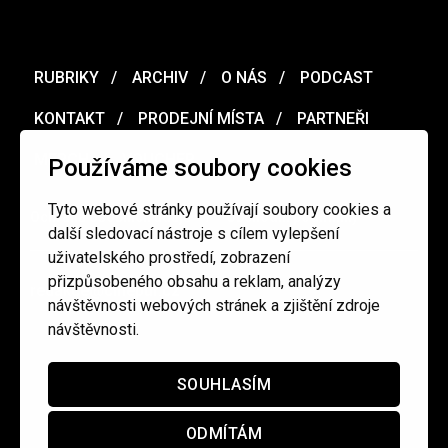
RUBRIKY
ARCHIV
O NÁS
PODCAST
KONTAKT
PRODEJNÍ MÍSTA
PARTNEŘI
MERCH
VOUCHER
Používáme soubory cookies
Tyto webové stránky používají soubory cookies a
Ochrana osobních údajů
/
Obchodní podmínky
další sledovací nástroje s cílem vylepšení
uživatelského prostředí, zobrazení
přizpůsobeného obsahu a reklam, analýzy
redakce@cinepur.cz
návštěvnosti webových stránek a zjištění zdroje
návštěvnosti.
SOUHLASÍM
ODMÍTÁM