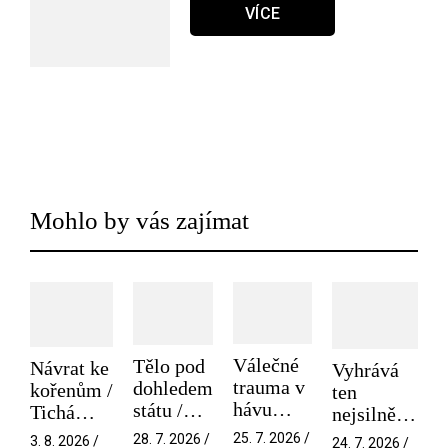
VÍCE
Mohlo by vás zajímat
Válečné
Tělo pod
Návrat ke
Vyhrává
trauma v
dohledem
kořenům /
ten
hávu
státu /
Tichá
nejsilnější
spektáklu
Pramen
přítelkyně
/ V nitru
25. 7. 2026 /
28. 7. 2026 /
3. 8. 2026 /
24. 7. 2026 /