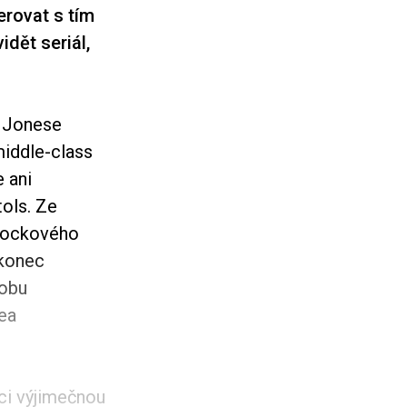
erovat s tím
dět seriál,
a Jonese
middle-class
e ani
tols. Ze
-rockového
akonec
dobu
ea
ci výjimečnou