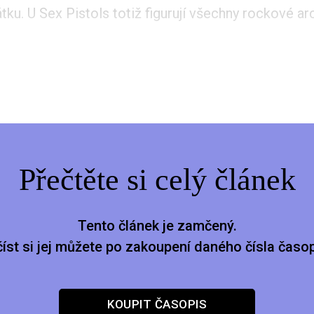
átku. U Sex Pistols totiž figurují všechny rockové ar
Přečtěte si celý článek
Tento článek je zamčený.
číst si jej můžete po zakoupení daného čísla časop
KOUPIT ČASOPIS