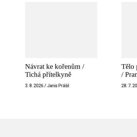
Návrat ke kořenům /
Tělo 
Tichá přítelkyně
/ Pr
3. 8. 2026 / Janis Prášil
28. 7. 2