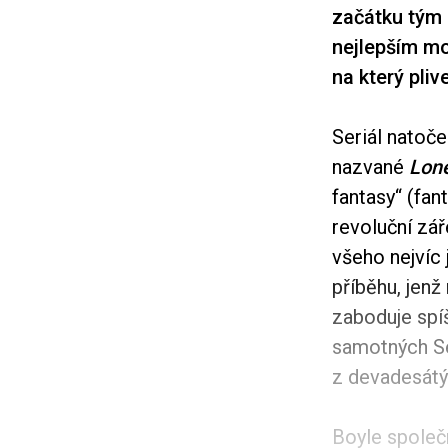
začátku tým 
nejlepším mo
na který pli
Seriál natoče
nazvané
Lone
fantasy“ (fant
revoluční zář
všeho nejvíc
příběhu, jen
zaboduje spíš
samotných Se
z devadesátý
Boyle společ