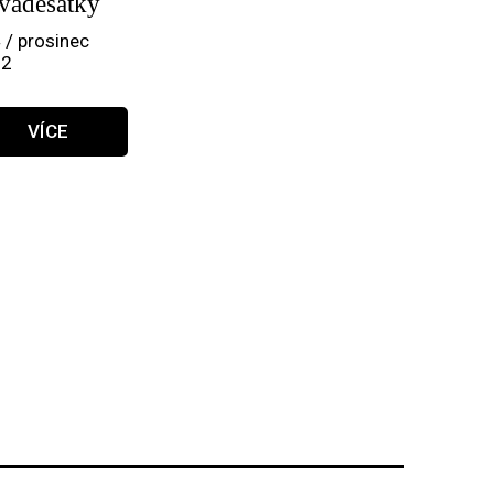
vadesátky
 / prosinec
22
VÍCE