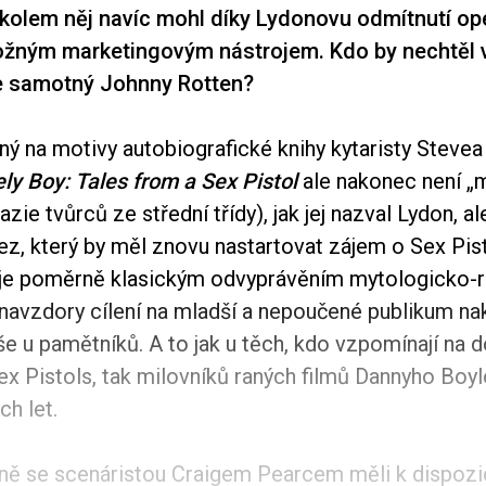
kolem něj navíc mohl díky Lydonovu odmítnutí op
žným marketingovým nástrojem. Kdo by nechtěl vi
ve samotný Johnny Rotten?
ný na motivy autobiografické knihy kytaristy Steve
ly Boy: Tales from
a Sex Pistol
ale nakonec není „
azie tvůrců ze střední třídy), jak jej nazval Lydon, al
ez, který by měl znovu nastartovat zájem o Sex Pis
 je poměrně klasickým odvyprávěním mytologicko
ž navzdory cílení na mladší a nepoučené publikum n
e u pamětníků. A to jak u těch, kdo vzpomínají na 
x Pistols, tak milovníků raných filmů Dannyho Boyl
ch let.
ně se scenáristou Craigem Pearcem měli k dispozi