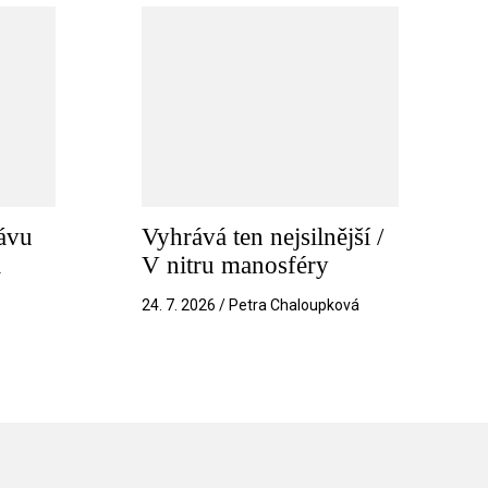
ávu
Vyhrává ten nejsilnější /
a
V nitru manosféry
k
24. 7. 2026 / Petra Chaloupková