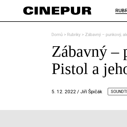
RUBR
Domů
>
Rubriky
>
Zábavný – punkový, ale
Zábavný – p
Pistol a je
5. 12. 2022 /
Jiří Špičák
SOUNDT