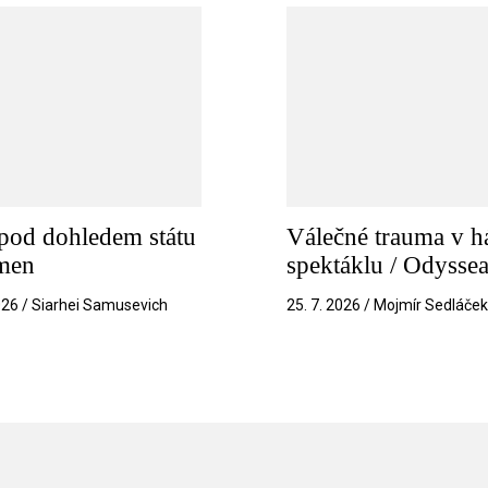
pod dohledem státu
Válečné trauma v h
amen
spektáklu / Odysse
026 / Siarhei Samusevich
25. 7. 2026 / Mojmír Sedláče