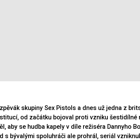
zpěvák skupiny Sex Pistols a dnes už jedna z brit
titucí, od začátku bojoval proti vzniku šestidílné 
ěl, aby se hudba kapely v díle režiséra Dannyho B
d s bývalými spoluhráči ale prohrál, seriál vzniknu