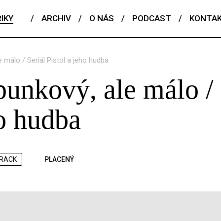
IKY
/
ARCHIV
/
O NÁS
/
PODCAST
/
KONTA
 málo / Seriál Pistol a jeho hudba
unkový, ale málo / 
ho hudba
RACK
PLACENÝ