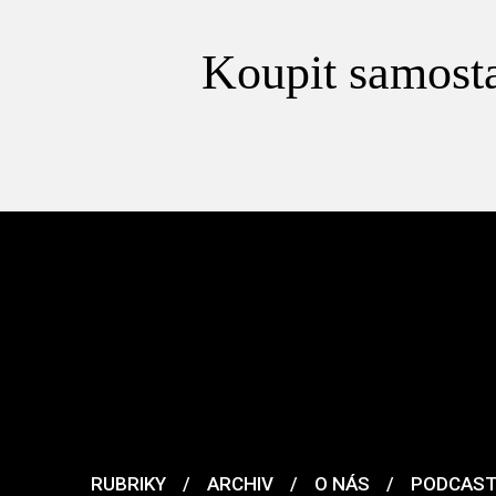
Koupit samosta
RUBRIKY
/
ARCHIV
/
O NÁS
/
PODCAS