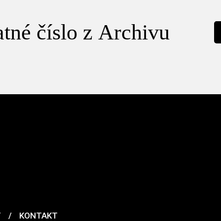
tné číslo z Archivu
T
/
KONTAKT