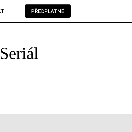
KT
PŘEDPLATNÉ
V košíku zatím nemáte žádné položky.
Seriál