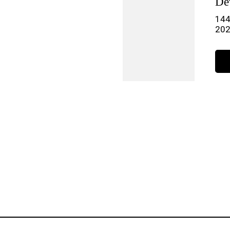
De
144
20