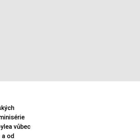
ských
minisérie
oylea vůbec
l a od