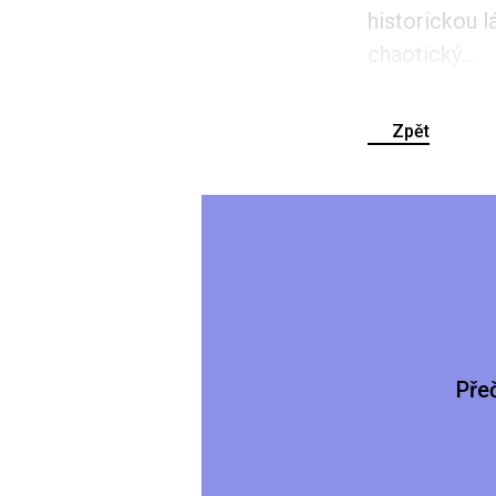
historickou l
chaotický...
Zpět
Pře