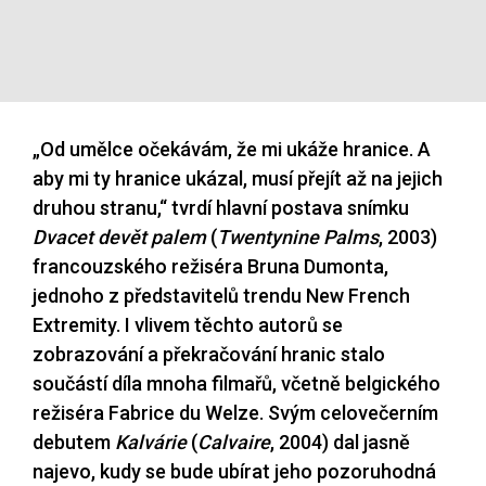
„Od umělce očekávám, že mi ukáže hranice. A
aby mi ty hranice ukázal, musí přejít až na jejich
druhou stranu,“ tvrdí hlavní postava snímku
Dvacet devět palem
(
Twentynine Palms
, 2003)
francouzského režiséra Bruna Dumonta,
jednoho z představitelů trendu New French
Extremity. I vlivem těchto autorů se
zobrazování a překračování hranic stalo
součástí díla mnoha filmařů, včetně belgického
režiséra Fabrice du Welze. Svým celovečerním
debutem
Kalvárie
(
Calvaire
, 2004) dal jasně
najevo, kudy se bude ubírat jeho pozoruhodná