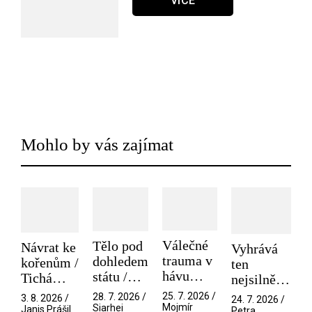
VÍCE
Mohlo by vás zajímat
Válečné
Tělo pod
Návrat ke
Vyhrává
trauma v
dohledem
kořenům /
ten
hávu
státu /
Tichá
nejsilnější
spektáklu
Pramen
přítelkyně
/ V nitru
25. 7. 2026 /
28. 7. 2026 /
3. 8. 2026 /
24. 7. 2026 /
/ Odyssea
Mojmír
Siarhei
manosféry
Janis Prášil
Petra