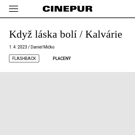
Když láska bolí / Kalvárie
V košíku zatím nemáte žádné položky.
1. 4. 2023 /
Daniel Mičko
FLASHBACK
PLACENÝ