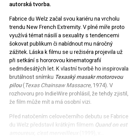
autorská tvorba.
Fabrice du Welz začal svou kariéru na vrcholu
trendu New French Extremity. V plné míře proto
využívá témat násilí a sexuality s tendencemi
šokovat publikum či nabídnout mu náročný
zážitek. Láska k filmu se u režiséra projevila už
při setkání s hororovou kinematografií
sedmdesátých let. K vlastní tvorbě ho inspirovala
brutálnost snímku
Texaský masakr motorovou
pilou
(
Texas Chainsaw Massacre
, 1974). V
rozhovoru pro IndieWire prohlásil, že tehdy zjistil,
že film může mít a má osobní vizi.
Před natočením celovečerního debutu se Fabrice
du Welz představil krátkým filmem
Quand on est
amoureux, c'est merveilleux
(1999), v...