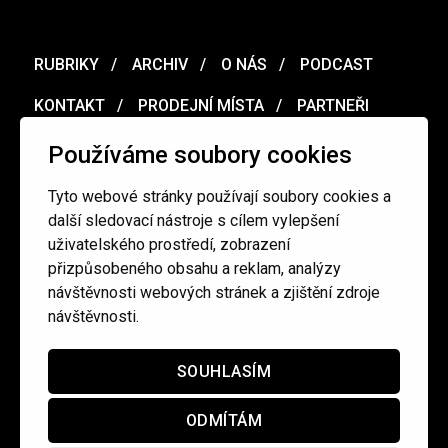
RUBRIKY
ARCHIV
O NÁS
PODCAST
KONTAKT
PRODEJNÍ MÍSTA
PARTNEŘI
MERCH
VOUCHER
Používáme soubory cookies
Tyto webové stránky používají soubory cookies a
Ochrana osobních údajů
/
Obchodní podmínky
další sledovací nástroje s cílem vylepšení
uživatelského prostředí, zobrazení
přizpůsobeného obsahu a reklam, analýzy
redakce@cinepur.cz
návštěvnosti webových stránek a zjištění zdroje
návštěvnosti.
SOUHLASÍM
ODMÍTÁM