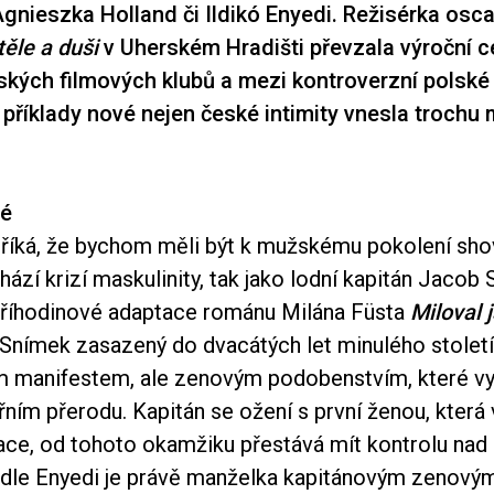
gnieszka Holland či Ildikó Enyedi. Režisérka osc
těle a duši
v Uherském Hradišti převzala výroční 
kých filmových klubů a mezi kontroverzní polsk
í příklady nové nejen české intimity vnesla troch
lé
i říká, že bychom měli být k mužskému pokolení shov
ází krizí maskulinity, tak jako lodní kapitán Jacob S
 tříhodinové adaptace románu Milána Füsta
Miloval 
Snímek zasazený do dvacátých let minulého století
m manifestem, ale zenovým podobenstvím, které vy
itřním přerodu. Kapitán se ožení s první ženou, která
race, od tohoto okamžiku přestává mít kontrolu nad
odle Enyedi je právě manželka kapitánovým zenový