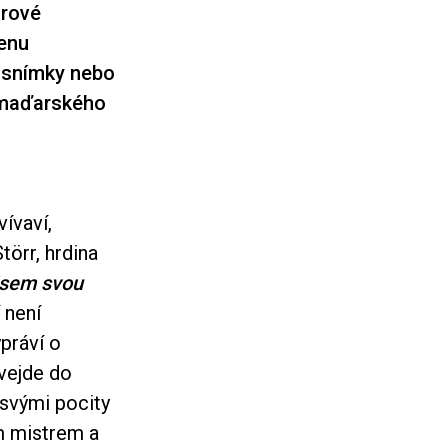
arové
cenu
é snímky nebo
u maďarského
ívaví,
törr, hrdina
jsem svou
 není
práví o
 vejde do
 svými pocity
m mistrem a