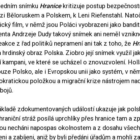
ledním snímku
Hranice
kritizuje postup bezpečnost
zi Běloruskem a Polskem, k Leni Riefenstahl. Natoč
cký film, v němž jsou Poláci vyobrazeni jako bandit
enta Andrzeje Dudy takový snímek ani neměl vznikn
akce z řad politiků nepramení ani tak z toho, že
Hr
hrdinský obraz Polska. Ziobro její snímek využil ja
í kampani, ve které se ucházel o znovuzvolení. Hol
ouze Polsko, ale i Evropskou unii jako systém, v ně
yrokratickou položkou a migrační krize nástrojem na
bojů.
kladě zdokumentovaných událostí ukazuje jak pols
raniční stráž posílá uprchlíky přes hranice tam a zp
jsou necháni napospas okolnostem a z dosahu všech i
leni a zabíjeni, aniž by byli předáni úřadům a mohli z