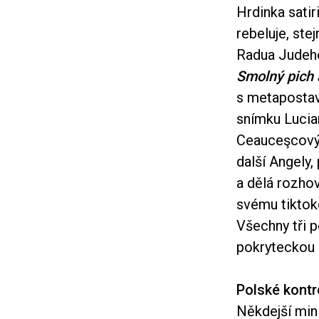
Hrdinka sati
rebeluje, ste
Radua Jude
Smolný pich
s metapostavo
snímku Lucia
Ceauceşcovýc
další Angely,
a dělá rozho
svému tiktoko
Všechny tři 
pokryteckou 
Polské kont
Někdejší mini