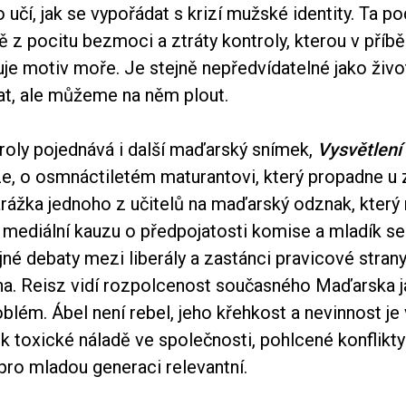
 učí, jak se vypořádat s krizí mužské identity. Ta po
 z pocitu bezmoci a ztráty kontroly, kterou v příb
huje motiv moře. Je stejně nepředvídatelné jako ži
at, ale můžeme na něm plout.
troly pojednává i další maďarský snímek,
Vysvětlení
e, o osmnáctiletém maturantovi, který propadne u
arážka jednoho z učitelů na maďarský odznak, který
 mediální kauzu o předpojatosti komise a mladík se
jné debaty mezi liberály a zastánci pravicové stran
na. Reisz vidí rozpolcenost současného Maďarska 
blém. Ábel není rebel, jeho křehkost a nevinnost je 
toxické náladě ve společnosti, pohlcené konflikty 
pro mladou generaci relevantní.