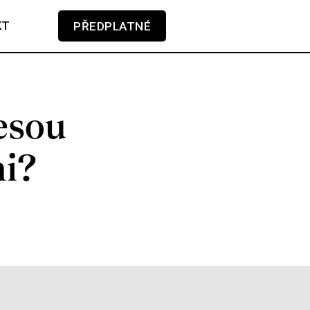
KT
PŘEDPLATNÉ
V košíku zatím nemáte žádné položky.
esou
mi?