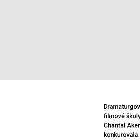
Dramaturgové
filmové škol
Chantal Aker
konkurovala 