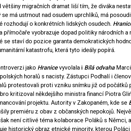
většiny migračních dramat liší tím, že diváka nest
ý se má ustrnout nad osudem uprchlíků, má posoudit
eré rozhodují o konkrétních lidských osudech.
Hranic
a přímočaře vyobrazuje dopad politiky národních a
eré se staví do pozice garanta demokratických hodno
manitární katastrofu, která tyto ideály popírá.
ntroverzi jako
Hranice
vyvolala
i
Bílá odvaha
Marci
polských horalů s nacisty. Zástupci Podhalí i členo
lů protestovali proti vzniku snímku již od počátků 
ro kritizoval někdejšího ministra financí Piotra Gli
financování projektu. Autority v Zakopaném, kde se
ušily premiéru z obav z občanských nepokojů. Nejv
ak není citlivé téma kolaborace Poláků s Němci, al
je historický obraz etnické minority, kterou Poláci