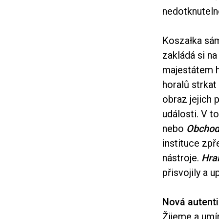
nedotknuteln
Koszałka sám
zakládá si n
majestátem ho
horalů strkat
obraz jejich 
události. V 
nebo
Obchod
instituce zpř
nástroje.
Hra
přisvojily a up
Nová autenti
Žijeme a umí