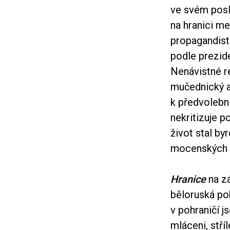
ve svém pos
na hranici me
propagandisti
podle prezid
Nenávistné re
mučednický a 
k předvolebn
nekritizuje p
život stal b
mocenských 
Hranice
na zá
běloruská poh
v pohraničí 
mláceni, stří