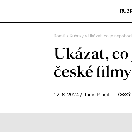
RUBR
Domů
>
Rubriky
>
Ukázat, co je nepohod
Ukázat, co
české filmy
12. 8. 2024 /
Janis Prášil
ČESKÝ 