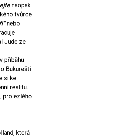
ejte
naopak
nského tvůrce
i“
nebo
racuje
al Jude ze
v příběhu
po Bukurešti
e si ke
ní realitu.
, prolezlého
lland, která