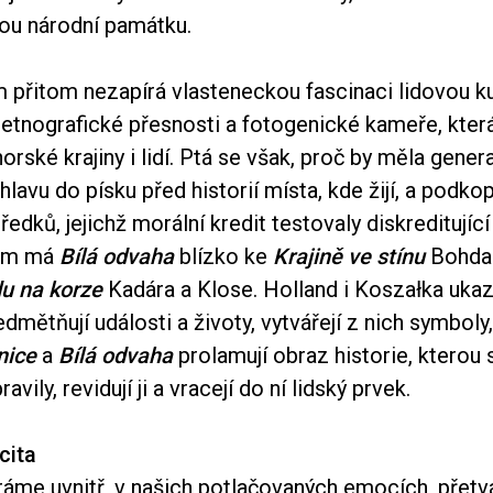
ou národní památku.
 přitom nezapírá vlasteneckou fascinaci lidovou ku
a etnografické přesnosti a fotogenické kameře, kter
rské krajiny i lidí. Ptá se však, proč by měla gene
 hlavu do písku před historií místa, kde žijí, a podk
předků, jejichž morální kredit testovaly diskreditují
tom má
Bílá odvaha
blízko ke
Krajině ve stínu
Bohda
u na korze
Kadára a Klose. Holland i Koszałka ukazu
edmětňují události a životy, vytvářejí z nich symboly
nice
a
Bílá odvaha
prolamují obraz historie, kterou s
ravily, revidují ji a vracejí do ní lidský prvek.
cita
ráme uvnitř, v našich potlačovaných emocích, přetv