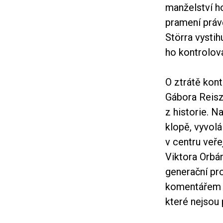
manželství ho
pramení právě
Störra vysti
ho kontrolov
O ztrátě kon
Gábora Reisz
z historie. N
klopě, vyvolá
v centru veře
Viktora Orbá
generační pro
komentářem k 
které nejsou 