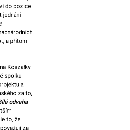
aví do pozice
 jednání
e
 nadnárodních
t, a přitom
na Koszałky
vé spolku
projektu a
ńského za to,
Bílá odvaha
ětším
e to, že
 považují za