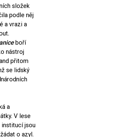
ních složek
ila podle něj
é a vrazi a
out.
anice
boří
ko nástroj
land přitom
mž se lidský
dnárodních
ká a
átky. V lese
nstitucí jsou
ažádat o azyl.