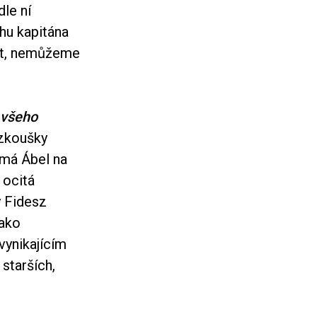
dle ní
ěhu kapitána
vot, nemůžeme
 všeho
 zkoušky
 má Ábel na
 ocitá
y Fidesz
jako
vynikajícím
starších,