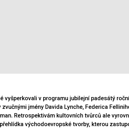
 vyšperkovali v programu jubilejní padesátý roční
y zvučnými jmény Davida Lynche, Federica Fellini
man. Retrospektivám kultovních tvůrců ale vyrov
přehlídka východoevropské tvorby, kterou zastup