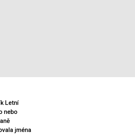
k Letní
ho nebo
naně
ovala jména