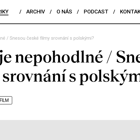
IKY
/
ARCHIV
/
O NÁS
/
PODCAST
/
KONTA
lné / Snesou české filmy srovnání s polskými?
 je nepohodlné / Sn
 srovnání s polský
FILM