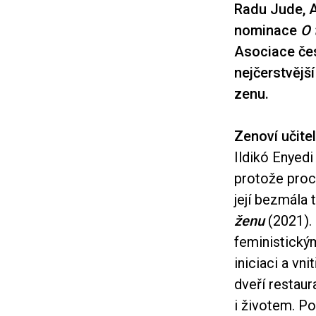
Radu Jude, A
nominace
O 
Asociace čes
nejčerstvějš
zenu.
Zenoví učite
Ildikó Enyed
protože proch
její bezmála
ženu
(2021). 
feministický
iniciaci a vn
dveří restau
i životem. P