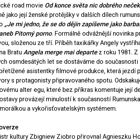
rické road movie
Od konce světa nic dobrého neček
jně jako její ženské protějšky v dalších dílech rumu
ho
„Je mi jedno, že se do dějin zapíšeme jako barbař
 aneb Pitomý porno
. Formálně odvážnější novinka p
u, složenou ze tří. Příběh taxikářky Angely vystříh
na Bratu
Angela merge mai departe
z roku 1981. Z
h osmdesátých let se dostáváme do současnosti 
 přetížené asistentky filmové produkce, která jezdí 
vory s protagonisty připravovaného spotu. Odskakuj
vému alter egu, které bez příkras komentuje její den
postavy provázejí minulostí k současností Rumunska
morálkou a vykořisťovatelským systémem.
roverze
str kultury Zbigniew Ziobro přirovnal Agnieszku Ho