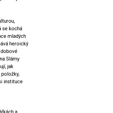
lturou,
á se kochá
race mladých
opává heroický
cí dobové
na Slámy
jí, jak
, položky,
i instituce
ářkách a