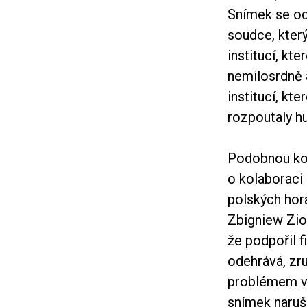
Snímek se od 
soudce, kter
institucí, kt
nemilosrdně 
institucí, kt
rozpoutaly hu
Podobnou ko
o kolaboraci 
polských hora
Zbigniew Ziob
že podpořil 
odehrává, zr
problémem vš
snímek narušu