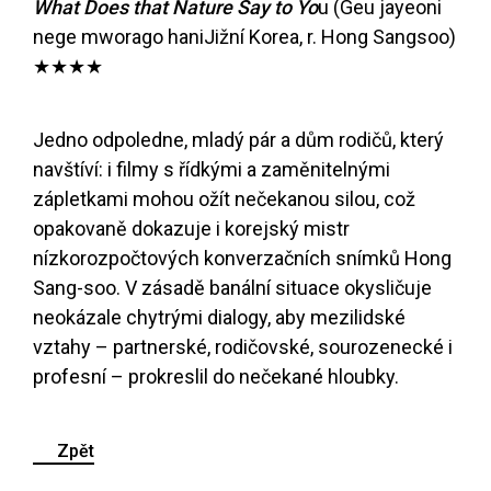
What Does that Nature Say to Yo
u (Geu jayeoni
nege mworago haniJižní Korea, r. Hong Sangsoo)
★★★★
Jedno odpoledne, mladý pár a dům rodičů, který
navštíví: i filmy s řídkými a zaměnitelnými
zápletkami mohou ožít nečekanou silou, což
opakovaně dokazuje i korejský mistr
nízkorozpočtových konverzačních snímků Hong
Sang-soo. V zásadě banální situace okysličuje
neokázale chytrými dialogy, aby mezilidské
vztahy – partnerské, rodičovské, sourozenecké i
profesní – prokreslil do nečekané hloubky.
Zpět