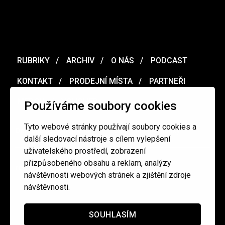
RUBRIKY
ARCHIV
O NÁS
PODCAST
KONTAKT
PRODEJNÍ MÍSTA
PARTNEŘI
MERCH
VOUCHER
Používáme soubory cookies
Tyto webové stránky používají soubory cookies a
Ochrana osobních údajů
/
Obchodní podmínky
další sledovací nástroje s cílem vylepšení
uživatelského prostředí, zobrazení
přizpůsobeného obsahu a reklam, analýzy
redakce@cinepur.cz
návštěvnosti webových stránek a zjištění zdroje
návštěvnosti.
SOUHLASÍM