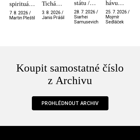
státu /
hávu
Tichá
spirituální
Pramen
spektáklu
přítelkyně
narušitelé
28. 7. 2026 /
25. 7. 2026 /
3. 8. 2026 /
7. 8. 2026 /
/ Odyssea
z vesmíru
Siarhei
Mojmír
Janis Prášil
Martin Pleštil
Samusevich
Sedláček
/ Mouchy
Koupit samostatné číslo
z Archivu
PROHLÉDNOUT ARCHIV