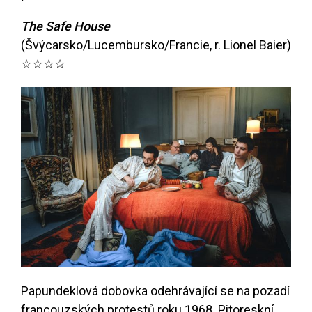
The Safe House
(Švýcarsko/Lucembursko/Francie, r. Lionel Baier)
☆☆☆☆
Papundeklová dobovka odehrávající se na pozadí
francouzských protestů roku 1968. Pitoreskní