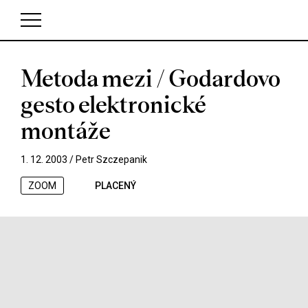
Metoda mezi / Godardovo
V košíku zatím nemáte žádné položky.
gesto elektronické
montáže
1. 12. 2003 /
Petr Szczepanik
ZOOM
PLACENÝ