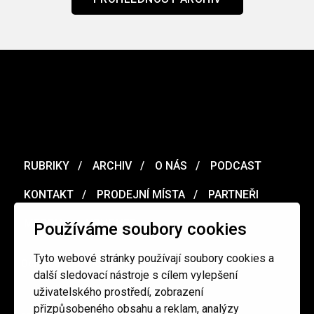
RUBRIKY
ARCHIV
O NÁS
PODCAST
KONTAKT
PRODEJNÍ MÍSTA
PARTNEŘI
MERCH
VOUCHER
Používáme soubory cookies
Tyto webové stránky používají soubory cookies a
Ochrana osobních údajů
/
Obchodní podmínky
další sledovací nástroje s cílem vylepšení
uživatelského prostředí, zobrazení
přizpůsobeného obsahu a reklam, analýzy