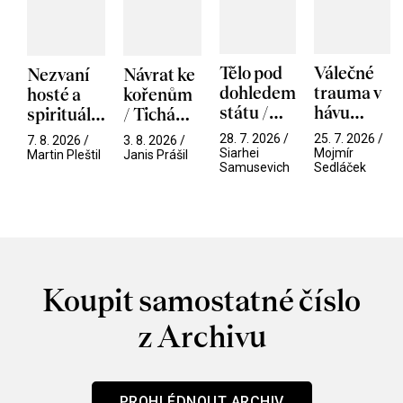
Tělo pod
Válečné
Nezvaní
Návrat ke
dohledem
trauma v
hosté a
kořenům
státu /
hávu
spirituální
/ Tichá
Pramen
spektáklu
narušitelé
přítelkyně
28. 7. 2026 /
25. 7. 2026 /
7. 8. 2026 /
3. 8. 2026 /
/ Odyssea
z vesmíru
Siarhei
Mojmír
Martin Pleštil
Janis Prášil
Samusevich
Sedláček
/ Mouchy
Koupit samostatné číslo
z Archivu
PROHLÉDNOUT ARCHIV