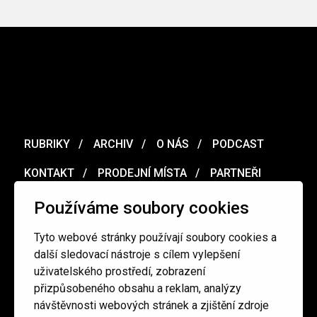
RUBRIKY
ARCHIV
O NÁS
PODCAST
KONTAKT
PRODEJNÍ MÍSTA
PARTNEŘI
MERCH
VOUCHER
Používáme soubory cookies
Tyto webové stránky používají soubory cookies a
Ochrana osobních údajů
/
Obchodní podmínky
další sledovací nástroje s cílem vylepšení
uživatelského prostředí, zobrazení
přizpůsobeného obsahu a reklam, analýzy
redakce@cinepur.cz
návštěvnosti webových stránek a zjištění zdroje