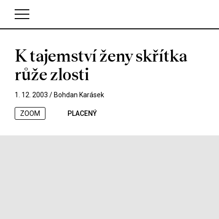
K tajemství ženy skřítka
V košíku zatím nemáte žádné položky.
růže zlosti
1. 12. 2003 /
Bohdan Karásek
ZOOM
PLACENÝ