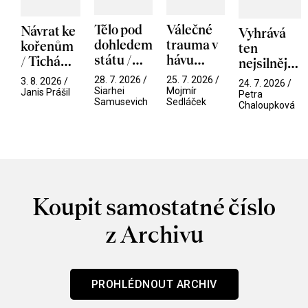
Tělo pod
Válečné
Návrat ke
Vyhrává
dohledem
trauma v
kořenům
ten
státu /
hávu
/ Tichá
nejsilnější
Pramen
spektáklu
přítelkyně
/ V nitru
28. 7. 2026 /
25. 7. 2026 /
3. 8. 2026 /
24. 7. 2026 /
/ Odyssea
Siarhei
Mojmír
manosféry
Janis Prášil
Petra
Samusevich
Sedláček
Chaloupková
Koupit samostatné číslo
z Archivu
PROHLÉDNOUT ARCHIV