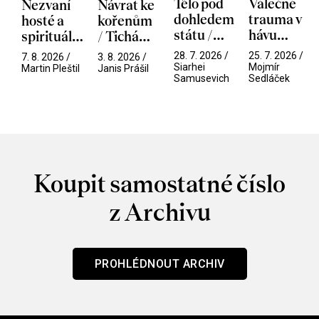
Tělo pod
Válečné
Nezvaní
Návrat ke
dohledem
trauma v
hosté a
kořenům
státu /
hávu
spirituální
/ Tichá
Pramen
spektáklu
narušitelé
přítelkyně
28. 7. 2026 /
25. 7. 2026 /
7. 8. 2026 /
3. 8. 2026 /
/ Odyssea
z vesmíru
Siarhei
Mojmír
Martin Pleštil
Janis Prášil
Samusevich
Sedláček
/ Mouchy
Koupit samostatné číslo
z Archivu
PROHLÉDNOUT ARCHIV