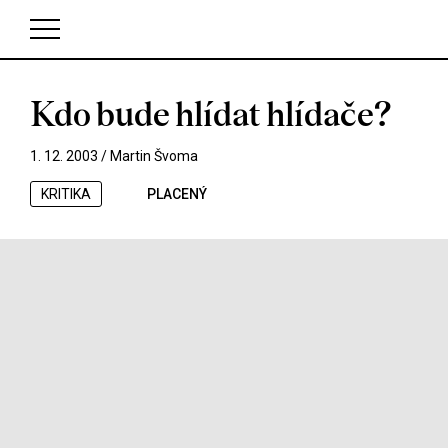
Kdo bude hlídat hlídače?
V košíku zatím nemáte žádné položky.
1. 12. 2003 /
Martin Švoma
KRITIKA
PLACENÝ