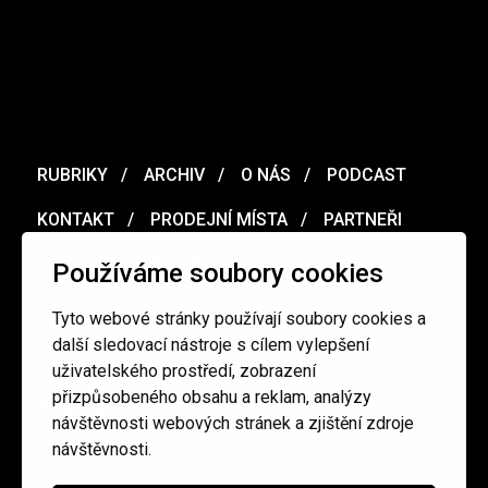
RUBRIKY
ARCHIV
O NÁS
PODCAST
KONTAKT
PRODEJNÍ MÍSTA
PARTNEŘI
MERCH
VOUCHER
Používáme soubory cookies
Tyto webové stránky používají soubory cookies a
Ochrana osobních údajů
/
Obchodní podmínky
další sledovací nástroje s cílem vylepšení
uživatelského prostředí, zobrazení
přizpůsobeného obsahu a reklam, analýzy
redakce@cinepur.cz
návštěvnosti webových stránek a zjištění zdroje
návštěvnosti.