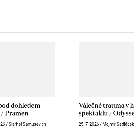
 pod dohledem
Válečné trauma v 
u / Pramen
spektáklu / Odyss
026 / Siarhei Samusevich
25. 7. 2026 / Mojmír Sedláče