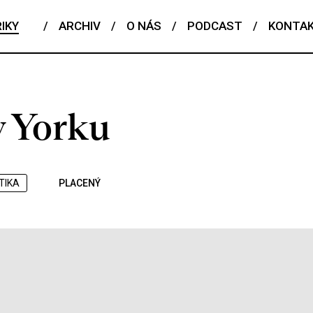
IKY
/
ARCHIV
/
O NÁS
/
PODCAST
/
KONTA
 Yorku
TIKA
PLACENÝ