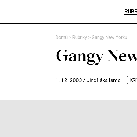
RUBR
Domů
>
Rubriky
>
Gangy New Yorku
Gangy New
1. 12. 2003 /
Jindřiška Ismo
KRI