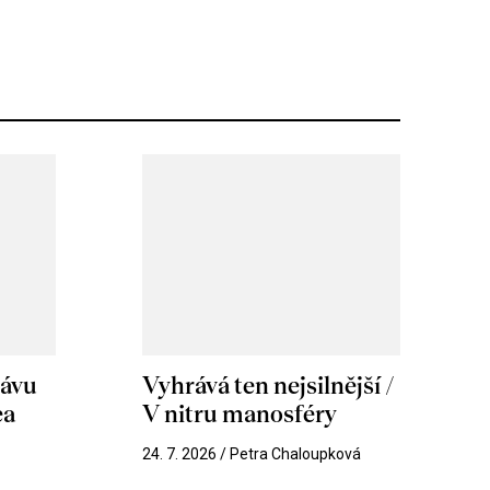
hávu
Vyhrává ten nejsilnější /
ea
V nitru manosféry
k
24. 7. 2026 / Petra Chaloupková