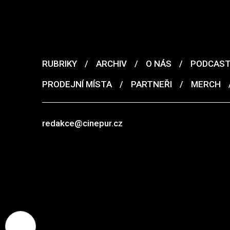
RUBRIKY
/
ARCHIV
/
O NÁS
/
PODCAS
PRODEJNÍ MÍSTA
/
PARTNEŘI
/
MERCH
redakce@cinepur.cz