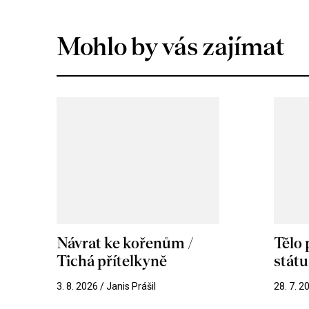
Mohlo by vás zajímat
Návrat ke kořenům /
Tělo
Tichá přítelkyně
stát
3. 8. 2026 / Janis Prášil
28. 7. 2