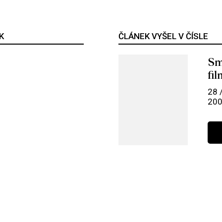
K
ČLÁNEK VYŠEL V ČÍSLE
Sm
fi
28 
20