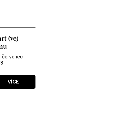
rt (ve)
lmu
/ červenec
03
VÍCE