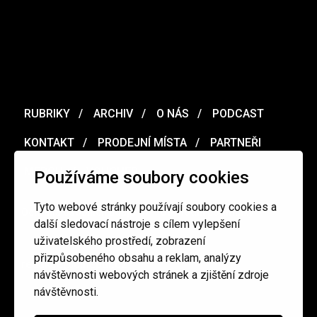
RUBRIKY
ARCHIV
O NÁS
PODCAST
KONTAKT
PRODEJNÍ MÍSTA
PARTNEŘI
MERCH
VOUCHER
Používáme soubory cookies
Tyto webové stránky používají soubory cookies a
Ochrana osobních údajů
/
Obchodní podmínky
další sledovací nástroje s cílem vylepšení
uživatelského prostředí, zobrazení
přizpůsobeného obsahu a reklam, analýzy
redakce@cinepur.cz
návštěvnosti webových stránek a zjištění zdroje
návštěvnosti.