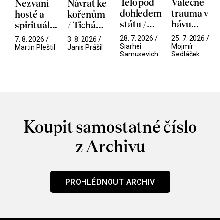
Tělo pod
Válečné
Nezvaní
Návrat ke
dohledem
trauma v
hosté a
kořenům
státu /
hávu
spirituální
/ Tichá
Pramen
spektáklu
narušitelé
přítelkyně
28. 7. 2026 /
25. 7. 2026 /
7. 8. 2026 /
3. 8. 2026 /
/ Odyssea
z vesmíru
Siarhei
Mojmír
Martin Pleštil
Janis Prášil
Samusevich
Sedláček
/ Mouchy
Koupit samostatné číslo
z Archivu
PROHLÉDNOUT ARCHIV