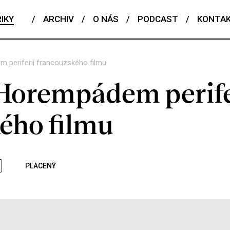
IKY
/
ARCHIV
/
O NÁS
/
PODCAST
/
KONTA
m periferií francouzského filmu
/ Horempádem perife
ého filmu
PLACENÝ