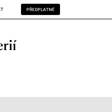
KT
PŘEDPLATNÉ
V košíku zatím nemáte žádné položky.
rií