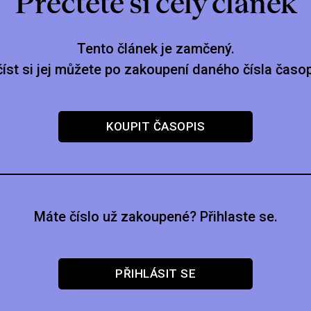
Přečtěte si celý článek
Tento článek je zamčený.
číst si jej můžete po zakoupení daného čísla časop
KOUPIT ČASOPIS
Máte číslo už zakoupené? Přihlaste se.
PŘIHLÁSIT SE