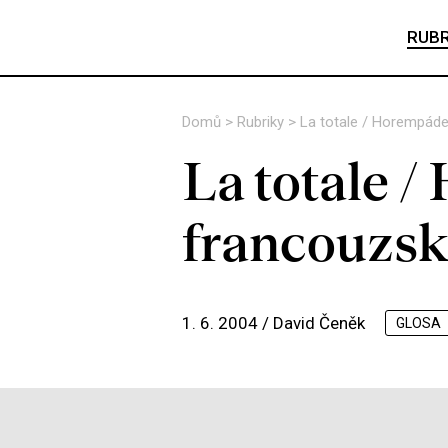
RUBR
Domů
>
Rubriky
>
La totale / Horempáde
La totale 
francouzsk
1. 6. 2004 /
David Čeněk
GLOSA