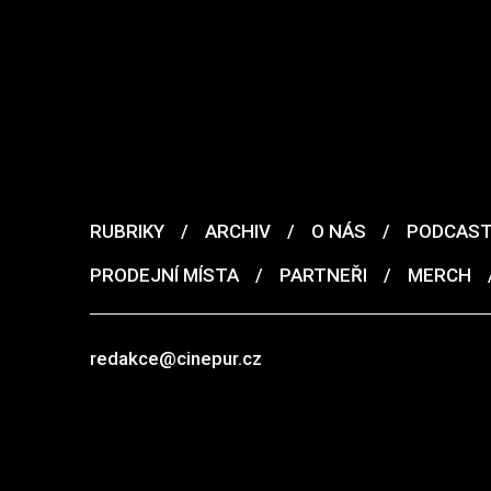
RUBRIKY
/
ARCHIV
/
O NÁS
/
PODCAS
PRODEJNÍ MÍSTA
/
PARTNEŘI
/
MERCH
redakce@cinepur.cz