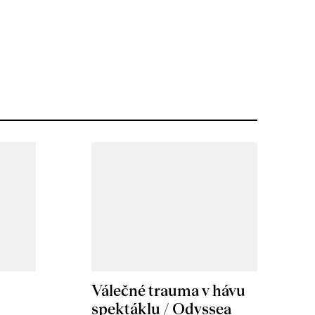
m
Válečné trauma v hávu
spektáklu / Odyssea