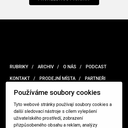
RUBRIKY
ARCHIV
O NÁS
PODCAST
KONTAKT
PRODEJNÍ MÍSTA
PARTNEŘI
MERCH
VOUCHER
Používáme soubory cookies
Tyto webové stránky používají soubory cookies a
Ochrana osobních údajů
/
Obchodní podmínky
další sledovací nástroje s cílem vylepšení
uživatelského prostředí, zobrazení
přizpůsobeného obsahu a reklam, analýzy
redakce@cinepur.cz