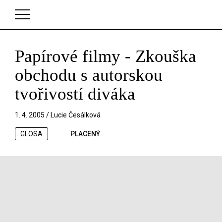
Papírové filmy - Zkouška
V košíku zatím nemáte žádné položky.
obchodu s autorskou
tvořivostí diváka
1. 4. 2005 /
Lucie Česálková
GLOSA
PLACENÝ