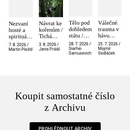
Tělo pod
Válečné
Návrat ke
Nezvaní
dohledem
trauma v
kořenům /
hosté a
státu /
hávu
Tichá
spirituální
Pramen
spektáklu
přítelkyně
narušitelé
28. 7. 2026 /
25. 7. 2026 /
3. 8. 2026 /
7. 8. 2026 /
/ Odyssea
z vesmíru
Siarhei
Mojmír
Janis Prášil
Martin Pleštil
Samusevich
Sedláček
/ Mouchy
Koupit samostatné číslo
z Archivu
PROHLÉDNOUT ARCHIV