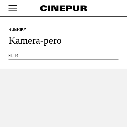
KRITIKA
MIMO KINO
POJEM
PORTRÉT
PROFIL
REPORT
ROZHOVOR
SOUNDTRACK
RUBRIKY
V košíku zatím nemáte žádné položky.
TÉMA
TELEVIZE
VIDEOHRA
WEB
ZOOM
Kamera-pero
SERIÁL
FILTR