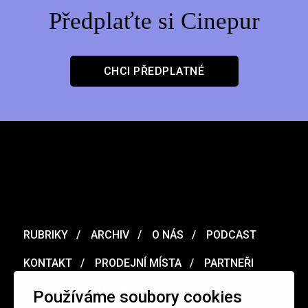
Předplaťte si Cinepur
CHCI PŘEDPLATNÉ
RUBRIKY
ARCHIV
O NÁS
PODCAST
KONTAKT
PRODEJNÍ MÍSTA
PARTNEŘI
MERCH
VOUCHER
Používáme soubory cookies