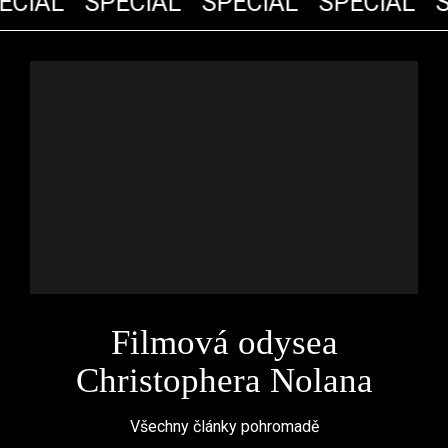
CIÁL
SPECIÁL
SPECIÁL
SPECIÁL
S
Filmová odysea
Christophera Nolana
Všechny články pohromadě