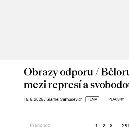
Obrazy odporu / Bělor
mezi represí a svobod
16. 6. 2026 / Siarhei Samusevich
TÉMA
PLACENÝ
Předchozí
1
2
3
...
29