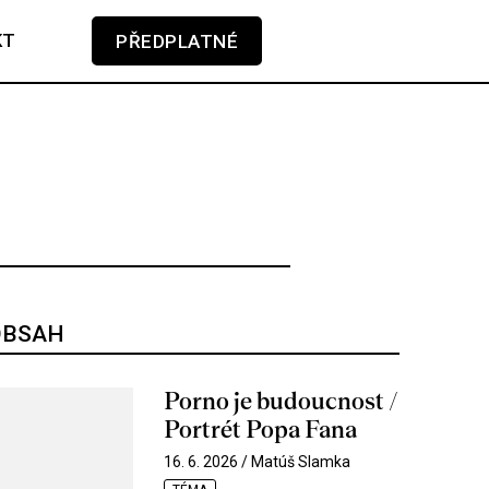
KT
PŘEDPLATNÉ
GLOSA
KAMERA-PERO
V košíku zatím nemáte žádné položky.
SOUNDTRACK
TÉMA
TELEVIZE
OBSAH
Porno je budoucnost /
Portrét Popa Fana
16. 6. 2026 / Matúš Slamka