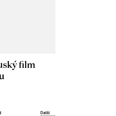
uský film
ou
3
Další