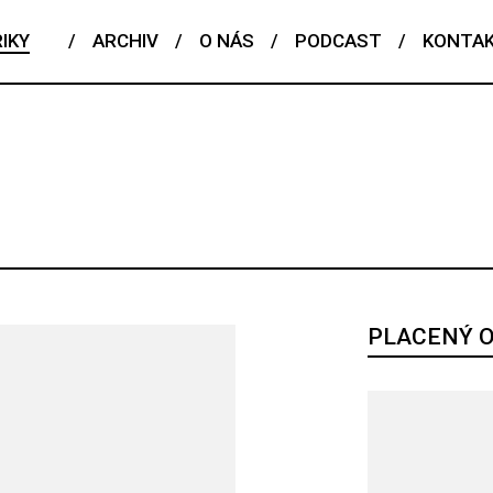
IKY
/
ARCHIV
/
O NÁS
/
PODCAST
/
KONTA
ČESKÝ TALENT
EDITORIAL
FENOMÉN
FLASHBACK
POJEM
PORTRÉT
PROFIL
REPORT
ROZHOVOR
RIÁL
PLACENÝ 