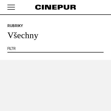
KRITIKA
MIMO KINO
POJEM
PORTRÉT
PROFIL
REPORT
ROZHOVOR
SOUNDTRACK
RUBRIKY
V košíku zatím nemáte žádné položky.
TÉMA
TELEVIZE
VIDEOHRA
WEB
ZOOM
Všechny
SERIÁL
FILTR