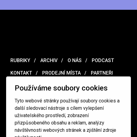
RUBRIKY
ARCHIV
O NÁS
PODCAST
KONTAKT
PRODEJNÍ MÍSTA
PARTNEŘI
MERCH
VOUCHER
Používáme soubory cookies
Tyto webové stránky používají soubory cookies a
Ochrana osobních údajů
/
Obchodní podmínky
další sledovací nástroje s cílem vylepšení
uživatelského prostředí, zobrazení
přizpůsobeného obsahu a reklam, analýzy
redakce@cinepur.cz
návštěvnosti webových stránek a zjištění zdroje