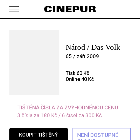
V košíku zatím nemáte žádné položky.
Národ / Das Volk
65 / září 2009
Tisk 60 Kč
Online 40 Kč
TIŠTĚNÁ ČÍSLA ZA ZVÝHODNĚNOU CENU
3 čísla za 180 Kč / 6 čísel za 300 Kč
KOUPIT TIŠTĚNÝ
NENÍ DOSTUPNÉ