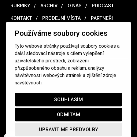
RUBRIKY
ARCHIV
O NÁS
PODCAST
KONTAKT
PRODEJNÍ MÍSTA
PARTNEŘI
MERCH
VOUCHER
Používáme soubory cookies
Tyto webové stránky používají soubory cookies a
Ochrana osobních údajů
/
Obchodní podmínky
další sledovací nástroje s cílem vylepšení
uživatelského prostředí, zobrazení
přizpůsobeného obsahu a reklam, analýzy
redakce@cinepur.cz
návštěvnosti webových stránek a zjištění zdroje
návštěvnosti.
SOUHLASÍM
ODMÍTÁM
UPRAVIT MÉ PŘEDVOLBY