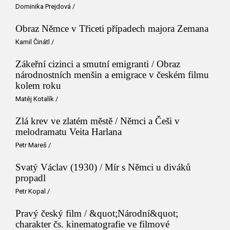
Dominika Prejdová
/
Obraz Němce v Třiceti případech majora Zemana
Kamil Činátl
/
Zákeřní cizinci a smutní emigranti / Obraz
národnostních menšin a emigrace v českém filmu
kolem roku
Matěj Kotalík
/
Zlá krev ve zlatém městě / Němci a Češi v
melodramatu Veita Harlana
Petr Mareš
/
Svatý Václav (1930) / Mír s Němci u diváků
propadl
Petr Kopal
/
Pravý český film / &quot;Národní&quot;
charakter čs. kinematografie ve filmové