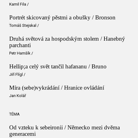
Kamil Fila
/
Portrét skicovaný pěstmi a obušky / Bronson
Tomáš Stejskal
/
Druhá světová za hospodským stolem / Hanebný
parchanti
Petr Hamšík
/
Hellip;a celý svět tančil hafananu / Bruno
Jiří Flígl
/
Míra (sebe)vykrádání / Hranice ovládání
Jan Kolář
TÉMA
Od vzteku k sebeironii / Německo mezi dvěma
generacemi