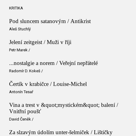
KRITIKA
Pod sluncem satanovým / Antikrist
Aleš Stuchlý
Jelení zeitgeist / Muži v říji
Petr Marek
/
...nostalgie a norem / Veřejní nepřátelé
Radomír D. Kokeš
/
Čertík v krabičce / Louise-Michel
Antonín Tesař
Vina a trest v &quot;mystickém&quot; balení /
Vnitřní poušť
David Čeněk
/
Za slzavým údolím unter-šelmiček / Lištičky