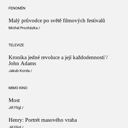
FENOMÉN
Malý průvodce po světě filmových festivalů
Michal Procházka
/
TELEVIZE
Kronika jedné revoluce a její každodennosti¨/
John Adams
Jakub Korda
/
MIMO KINO
Most
Jiří Flígl
/
Henry: Portrét masového vraha
Jiří Flígl
/