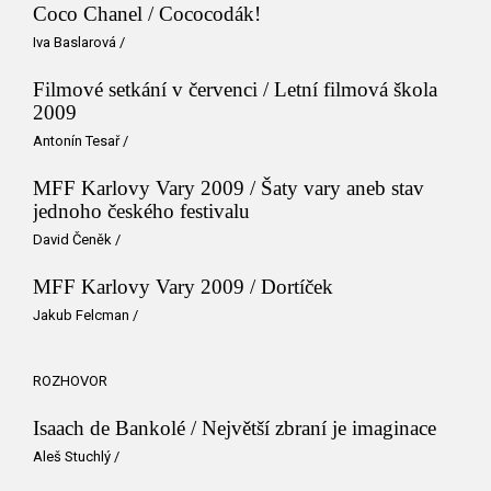
Coco Chanel / Cococodák!
Iva Baslarová
/
Filmové setkání v červenci / Letní filmová škola
2009
Antonín Tesař
/
MFF Karlovy Vary 2009 / Šaty vary aneb stav
jednoho českého festivalu
David Čeněk
/
MFF Karlovy Vary 2009 / Dortíček
Jakub Felcman
/
ROZHOVOR
Isaach de Bankolé / Největší zbraní je imaginace
Aleš Stuchlý
/