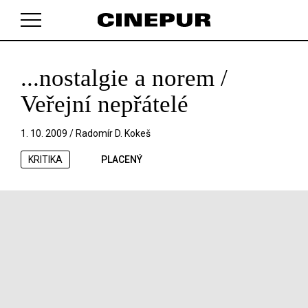
...nostalgie a norem /
V košíku zatím nemáte žádné položky.
Veřejní nepřátelé
1. 10. 2009 /
Radomír D. Kokeš
KRITIKA
PLACENÝ