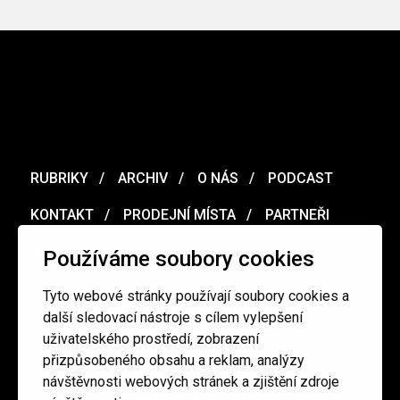
RUBRIKY
ARCHIV
O NÁS
PODCAST
KONTAKT
PRODEJNÍ MÍSTA
PARTNEŘI
MERCH
VOUCHER
Používáme soubory cookies
Tyto webové stránky používají soubory cookies a
Ochrana osobních údajů
/
Obchodní podmínky
další sledovací nástroje s cílem vylepšení
uživatelského prostředí, zobrazení
přizpůsobeného obsahu a reklam, analýzy
redakce@cinepur.cz
návštěvnosti webových stránek a zjištění zdroje