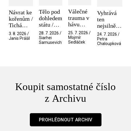
Válečné
Tělo pod
Návrat ke
Vyhrává
trauma v
dohledem
kořenům /
ten
hávu
státu /
Tichá
nejsilnější
spektáklu
Pramen
přítelkyně
/ V nitru
25. 7. 2026 /
28. 7. 2026 /
3. 8. 2026 /
24. 7. 2026 /
/ Odyssea
Mojmír
Siarhei
manosféry
Janis Prášil
Petra
Sedláček
Samusevich
Chaloupková
Koupit samostatné číslo
z Archivu
PROHLÉDNOUT ARCHIV