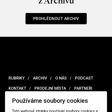
z Archivu
PROHLÉDNOUT ARCHIV
RUBRIKY
ARCHIV
O NÁS
PODCAST
KONTAKT
PRODEJNÍ MÍSTA
PARTNEŘI
MERCH
VOUCHER
Používáme soubory cookies
Tyto webové stránky používají soubory cookies a