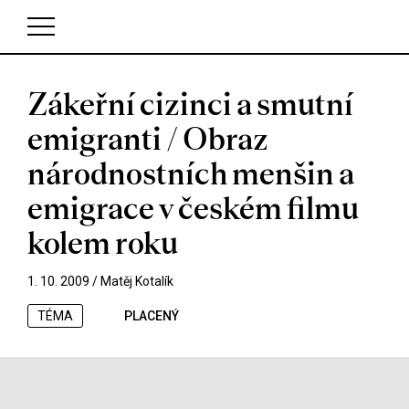
Zákeřní cizinci a smutní
V košíku zatím nemáte žádné položky.
emigranti / Obraz
národnostních menšin a
emigrace v českém filmu
kolem roku
1. 10. 2009 /
Matěj Kotalík
TÉMA
PLACENÝ