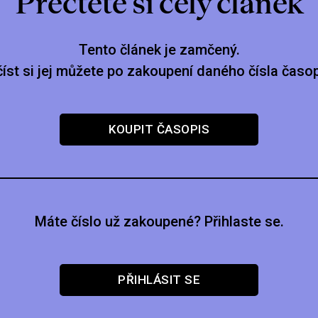
Přečtěte si celý článek
Tento článek je zamčený.
číst si jej můžete po zakoupení daného čísla časop
KOUPIT ČASOPIS
Máte číslo už zakoupené? Přihlaste se.
PŘIHLÁSIT SE