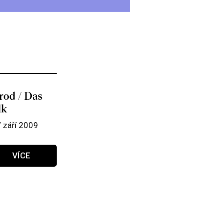
rod / Das
lk
/ září 2009
VÍCE