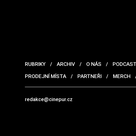
RUBRIKY
/
ARCHIV
/
O NÁS
/
PODCAS
PRODEJNÍ MÍSTA
/
PARTNEŘI
/
MERCH
redakce@cinepur.cz