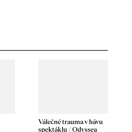
m
Válečné trauma v hávu
spektáklu / Odyssea