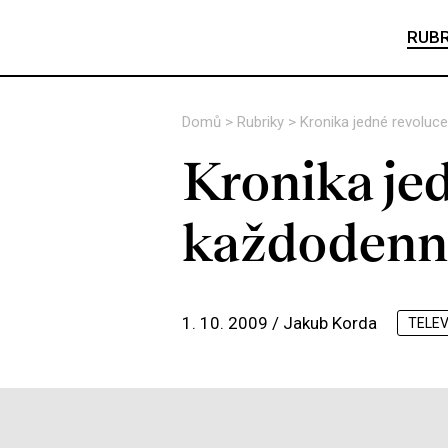
RUBR
Domů
>
Rubriky
>
Kronika jedné revoluc
Kronika jed
každodenn
1. 10. 2009 /
Jakub Korda
TELEV