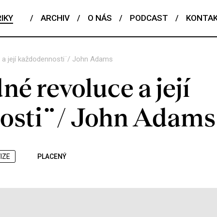
IKY
/
ARCHIV
/
O NÁS
/
PODCAST
/
KONTA
e a její každodennosti¨/ John Adams
né revoluce a její
osti¨/ John Adams
IZE
PLACENÝ