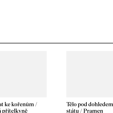
at ke kořenům /
Tělo pod dohlede
 přítelkyně
státu / Pramen