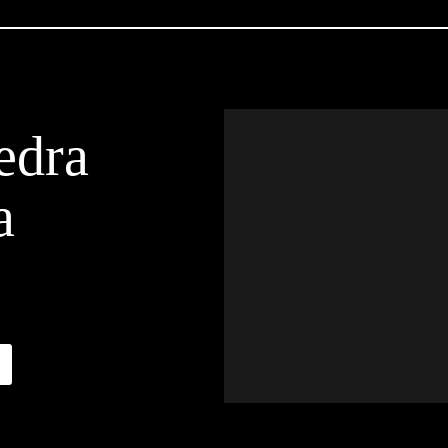
edra
a