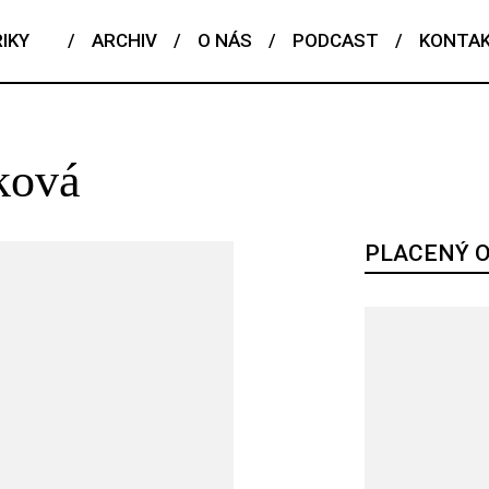
IKY
/
ARCHIV
/
O NÁS
/
PODCAST
/
KONTA
ková
PLACENÝ 