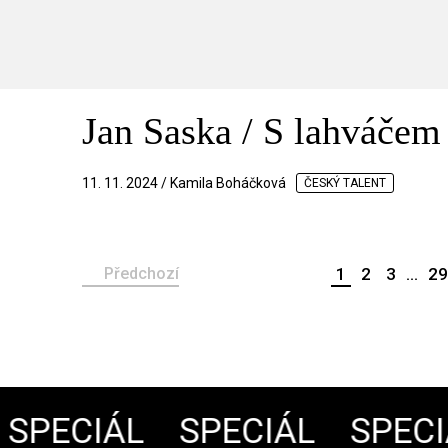
Jan Saska / S lahváčem
11. 11. 2024 / Kamila Boháčková
ČESKÝ TALENT
Předchozí
1
2
3
...
29
PECIÁL
SPECIÁL
SPECIÁ