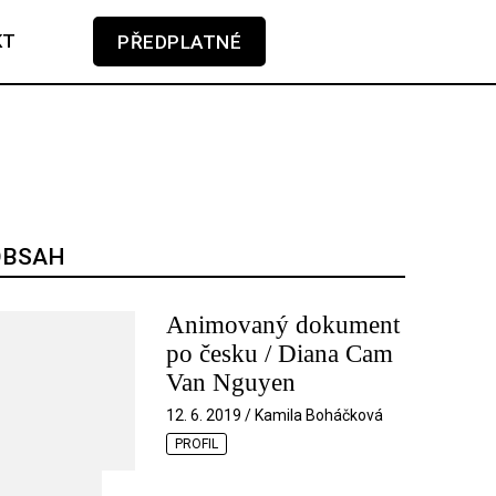
KT
PŘEDPLATNÉ
V košíku zatím nemáte žádné položky.
OBSAH
Animovaný dokument
po česku / Diana Cam
Van Nguyen
12. 6. 2019 / Kamila Boháčková
PROFIL