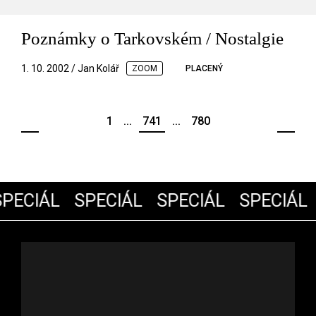
Poznámky o Tarkovském / Nostalgie
1. 10. 2002 / Jan Kolář
ZOOM
PLACENÝ
1
...
741
...
780
PECIÁL
SPECIÁL
SPECIÁL
SPECIÁL