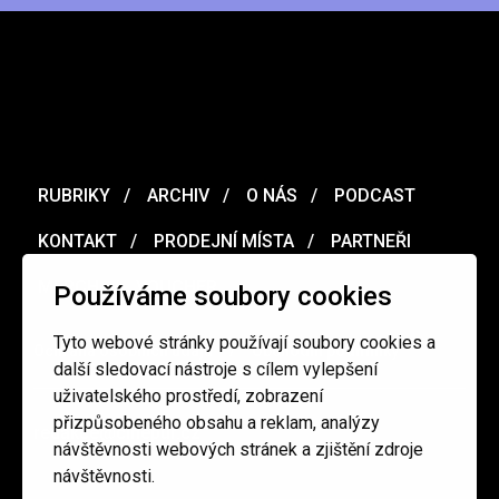
RUBRIKY
ARCHIV
O NÁS
PODCAST
KONTAKT
PRODEJNÍ MÍSTA
PARTNEŘI
MERCH
VOUCHER
Používáme soubory cookies
Tyto webové stránky používají soubory cookies a
Ochrana osobních údajů
/
Obchodní podmínky
další sledovací nástroje s cílem vylepšení
uživatelského prostředí, zobrazení
přizpůsobeného obsahu a reklam, analýzy
redakce@cinepur.cz
návštěvnosti webových stránek a zjištění zdroje
návštěvnosti.