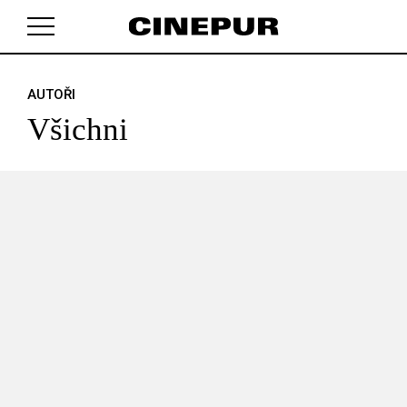
AUTOŘI
V košíku zatím nemáte žádné položky.
Všichni