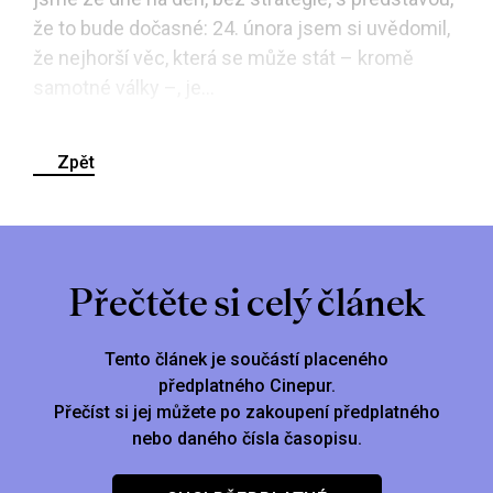
že to bude dočasné: 24. února jsem si uvědomil,
že nejhorší věc, která se může stát – kromě
samotné války –, je...
Zpět
Přečtěte si celý článek
Tento článek je součástí placeného
předplatného Cinepur.
Přečíst si jej můžete po zakoupení předplatného
nebo daného čísla časopisu.