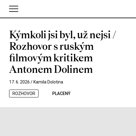
Kýmkoli jsi byl, už nejsi /
V košíku zatím nemáte žádné položky.
Rozhovor s ruským
filmovým kritikem
Antonem Dolinem
17. 6. 2026 /
Kamila Dolotina
ROZHOVOR
PLACENÝ