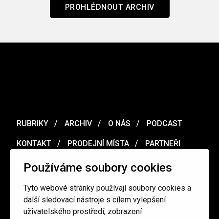
PROHLÉDNOUT ARCHIV
RUBRIKY
ARCHIV
O NÁS
PODCAST
KONTAKT
PRODEJNÍ MÍSTA
PARTNEŘI
MERCH
VOUCHER
Používáme soubory cookies
Tyto webové stránky používají soubory cookies a
Ochrana osobních údajů
/
Obchodní podmínky
další sledovací nástroje s cílem vylepšení
uživatelského prostředí, zobrazení