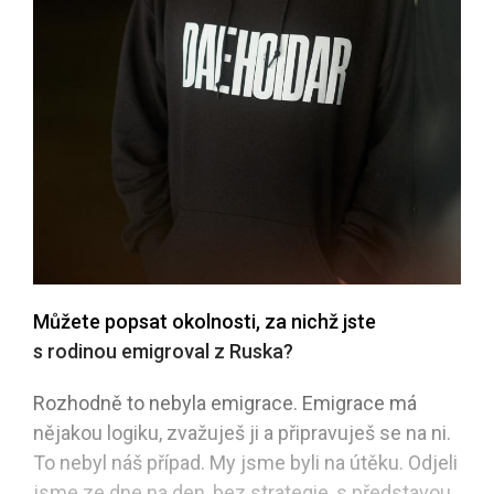
Můžete popsat okolnosti, za nichž jste
s rodinou emigroval z Ruska?
Rozhodně to nebyla emigrace. Emigrace má
nějakou logiku, zvažuješ ji a připravuješ se na ni.
To nebyl náš případ. My jsme byli na útěku. Odjeli
jsme ze dne na den, bez strategie, s představou,