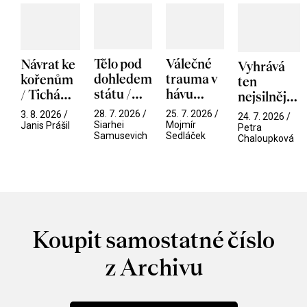
Tělo pod
Válečné
Návrat ke
Vyhrává
dohledem
trauma v
kořenům
ten
státu /
hávu
/ Tichá
nejsilnější
Pramen
spektáklu
přítelkyně
/ V nitru
28. 7. 2026 /
25. 7. 2026 /
3. 8. 2026 /
24. 7. 2026 /
/ Odyssea
Siarhei
Mojmír
manosféry
Janis Prášil
Petra
Samusevich
Sedláček
Chaloupková
Koupit samostatné číslo
z Archivu