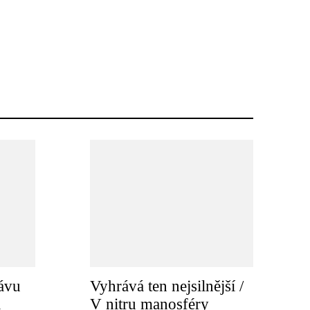
ávu
Vyhrává ten nejsilnější /
a
V nitru manosféry