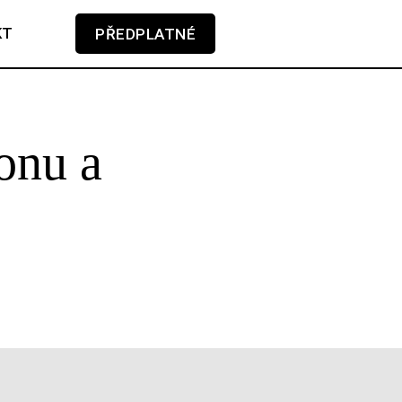
KT
PŘEDPLATNÉ
V košíku zatím nemáte žádné položky.
onu a