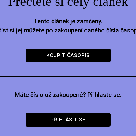
Přečtěte si celý článek
Tento článek je zamčený.
číst si jej můžete po zakoupení daného čísla časop
KOUPIT ČASOPIS
Máte číslo už zakoupené? Přihlaste se.
PŘIHLÁSIT SE