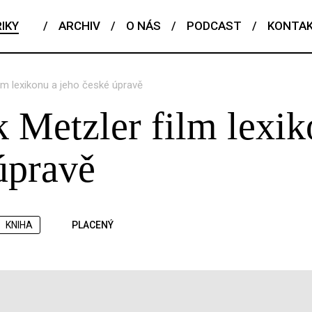
IKY
/
ARCHIV
/
O NÁS
/
PODCAST
/
KONTA
lm lexikonu a jeho české úpravě
 Metzler film lexik
úpravě
KNIHA
PLACENÝ