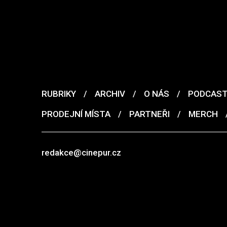
RUBRIKY
/
ARCHIV
/
O NÁS
/
PODCAS
PRODEJNÍ MÍSTA
/
PARTNEŘI
/
MERCH
redakce@cinepur.cz