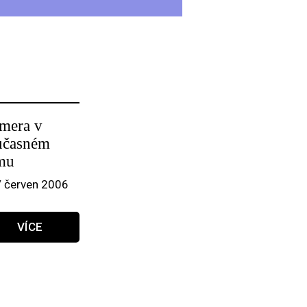
mera v
učasném
lmu
/ červen 2006
VÍCE