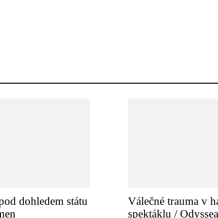
pod dohledem státu
Válečné trauma v h
amen
spektáklu / Odysse