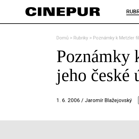
RUBR
Domů
>
Rubriky
>
Poznámky k Metzler fi
Poznámky k
jeho české 
1. 6. 2006 /
Jaromír Blažejovský