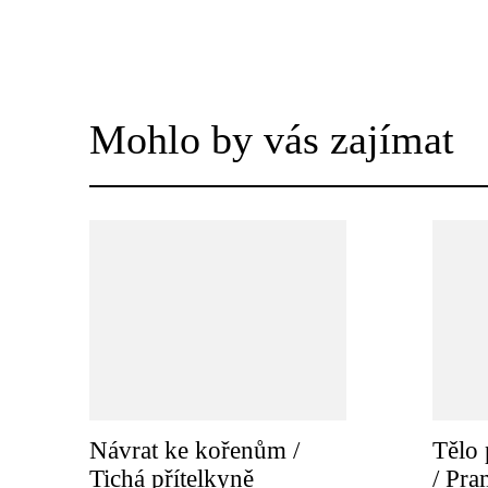
Mohlo by vás zajímat
Návrat ke kořenům /
Tělo 
Tichá přítelkyně
/ Pr