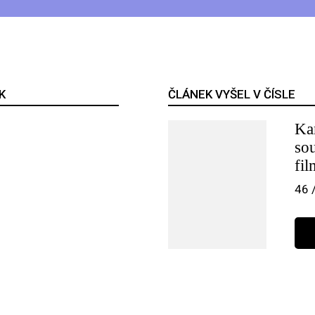
K
ČLÁNEK VYŠEL V ČÍSLE
Ka
so
fi
46 