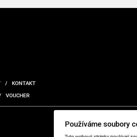
T
/
KONTAKT
/
VOUCHER
Používáme soubory c
Tyto webové stránky používají sou