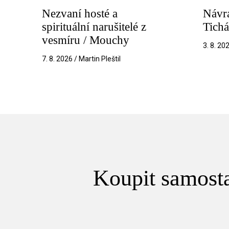
Nezvaní hosté a
Návra
spirituální narušitelé z
Tichá
vesmíru / Mouchy
3. 8. 20
7. 8. 2026 / Martin Pleštil
Koupit samosta