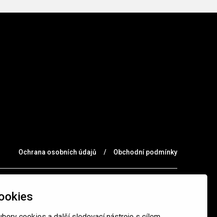
Ochrana osobních údajů
/
Obchodní podmínky
ookies
bory cookies a další sledovací nástroje s cílem