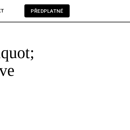
KT
PŘEDPLATNÉ
V košíku zatím nemáte žádné položky.
quot;
 ve