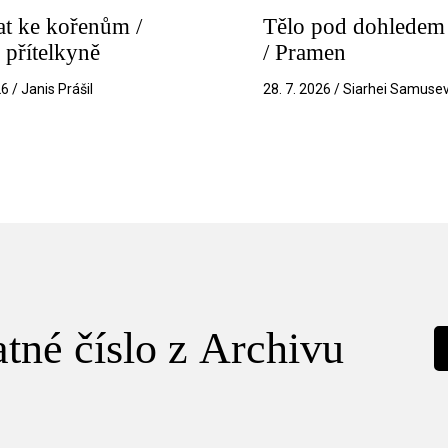
t ke kořenům /
Tělo pod dohledem 
 přítelkyně
/ Pramen
26 / Janis Prášil
28. 7. 2026 / Siarhei Samuse
tné číslo z Archivu