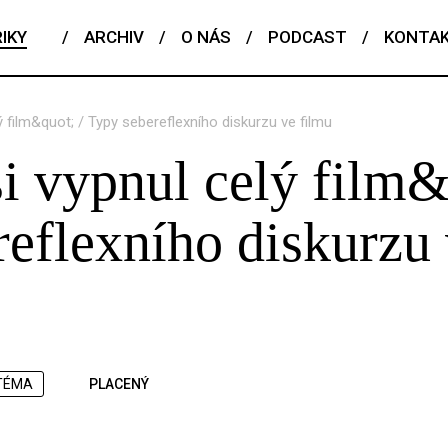
IKY
/
ARCHIV
/
O NÁS
/
PODCAST
/
KONTA
ý film&quot; / Typy sebereflexního diskurzu ve filmu
i vypnul celý film&
reflexního diskurzu
TÉMA
PLACENÝ