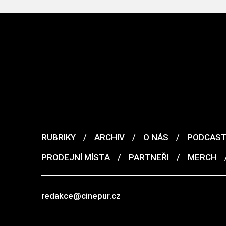
RUBRIKY
/
ARCHIV
/
O NÁS
/
PODCAS
PRODEJNÍ MÍSTA
/
PARTNEŘI
/
MERCH
redakce@cinepur.cz