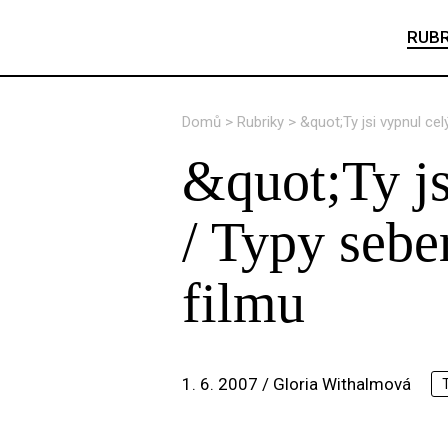
RUBR
Domů
>
Rubriky
>
&quot;Ty jsi vypnul cel
&quot;Ty js
/ Typy sebe
filmu
1. 6. 2007 /
Gloria Withalmová