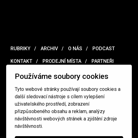
RUBRIKY
ARCHIV
O NÁS
PODCAST
KONTAKT
PRODEJNÍ MÍSTA
PARTNEŘI
MERCH
VOUCHER
Používáme soubory cookies
Tyto webové stránky používají soubory cookies a
Ochrana osobních údajů
/
Obchodní podmínky
další sledovací nástroje s cílem vylepšení
uživatelského prostředí, zobrazení
přizpůsobeného obsahu a reklam, analýzy
redakce@cinepur.cz
návštěvnosti webových stránek a zjištění zdroje
návštěvnosti.