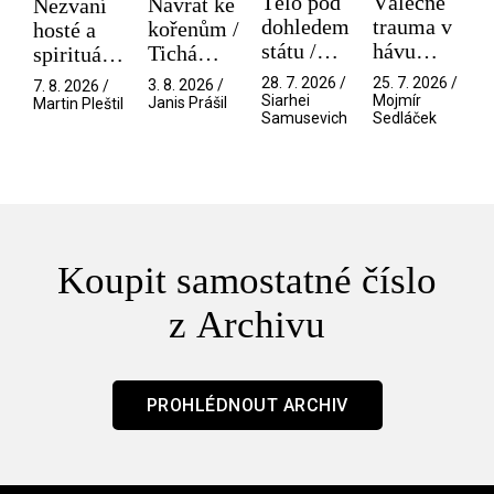
Tělo pod
Válečné
Návrat ke
Nezvaní
dohledem
trauma v
kořenům /
hosté a
státu /
hávu
Tichá
spirituální
Pramen
spektáklu
přítelkyně
narušitelé
28. 7. 2026 /
25. 7. 2026 /
3. 8. 2026 /
7. 8. 2026 /
/ Odyssea
z vesmíru
Siarhei
Mojmír
Janis Prášil
Martin Pleštil
Samusevich
Sedláček
/ Mouchy
Koupit samostatné číslo
z Archivu
PROHLÉDNOUT ARCHIV