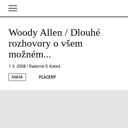
Woody Allen / Dlouhé
V košíku zatím nemáte žádné položky.
rozhovory o všem
možném...
1. 6. 2008 /
Radomír D. Kokeš
KNIHA
PLACENÝ