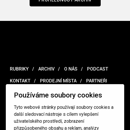
RUBRIKY
ARCHIV
O NÁS
PODCAST
KONTAKT
PRODEJNÍ MÍSTA
PARTNEŘI
MERCH
VOUCHER
Používáme soubory cookies
Tyto webové stránky používají soubory cookies a
Ochrana osobních údajů
/
Obchodní podmínky
další sledovací nástroje s cílem vylepšení
uživatelského prostředí, zobrazení
přizpůsobeného obsahu a reklam, analýzy