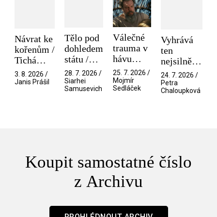
Válečné
Tělo pod
Návrat ke
Vyhrává
trauma v
dohledem
kořenům /
ten
hávu
státu /
Tichá
nejsilnější
spektáklu
Pramen
přítelkyně
/ V nitru
25. 7. 2026 /
28. 7. 2026 /
3. 8. 2026 /
24. 7. 2026 /
/ Odyssea
Mojmír
Siarhei
manosféry
Janis Prášil
Petra
Sedláček
Samusevich
Chaloupková
Koupit samostatné číslo
z Archivu
PROHLÉDNOUT ARCHIV