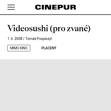
Videosushi (pro zvané)
V košíku zatím nemáte žádné položky.
1. 6. 2008 /
Tomáš Pospiszyl
MIMO KINO
PLACENÝ