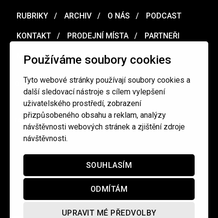
RUBRIKY
ARCHIV
O NÁS
PODCAST
KONTAKT
PRODEJNÍ MÍSTA
PARTNEŘI
MERCH
VOUCHER
Používáme soubory cookies
Tyto webové stránky používají soubory cookies a
Ochrana osobních údajů
/
Obchodní podmínky
další sledovací nástroje s cílem vylepšení
uživatelského prostředí, zobrazení
přizpůsobeného obsahu a reklam, analýzy
redakce@cinepur.cz
návštěvnosti webových stránek a zjištění zdroje
návštěvnosti.
SOUHLASÍM
ODMÍTÁM
UPRAVIT MÉ PŘEDVOLBY